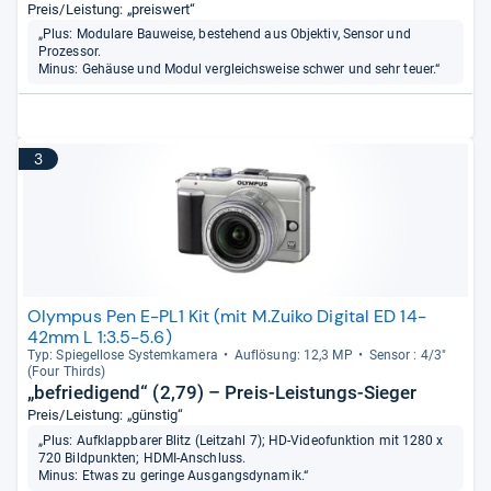
Preis/Leistung: „preiswert“
„Plus: Modulare Bauweise, bestehend aus Objektiv, Sensor und
Prozessor.
Minus: Gehäuse und Modul vergleichsweise schwer und sehr teuer.“
3
Olympus Pen E-PL1 Kit (mit M.Zuiko Digital ED 14-
42mm L 1:3.5-5.6)
Typ: Spie­gel­lose Sys­tem­ka­mera
Auf­lö­sung: 12,3 MP
Sen­sor : 4/3"
(Four Thirds)
„befriedigend“ (2,79) – Preis-Leistungs-Sieger
Preis/Leistung: „günstig“
„Plus: Aufklappbarer Blitz (Leitzahl 7); HD-Videofunktion mit 1280 x
720 Bildpunkten; HDMI-Anschluss.
Minus: Etwas zu geringe Ausgangsdynamik.“