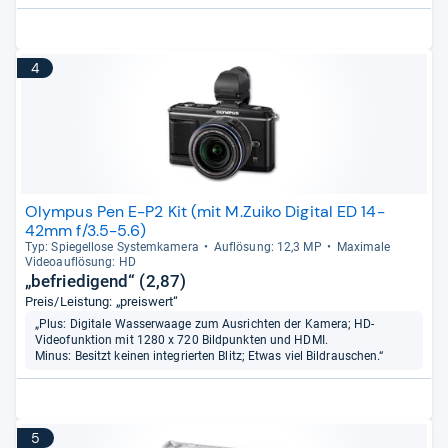
4
Olympus Pen E-P2 Kit (mit M.Zuiko Digital ED 14-
42mm f/3.5-5.6)
Typ: Spie­gel­lose Sys­tem­ka­mera
Auf­lö­sung: 12,3 MP
Maxi­male
Videoauf­lö­sung: HD
„befriedigend“ (2,87)
Preis/Leistung: „preiswert“
„Plus: Digitale Wasserwaage zum Ausrichten der Kamera; HD-
Videofunktion mit 1280 x 720 Bildpunkten und HDMI.
Minus: Besitzt keinen integrierten Blitz; Etwas viel Bildrauschen.“
5