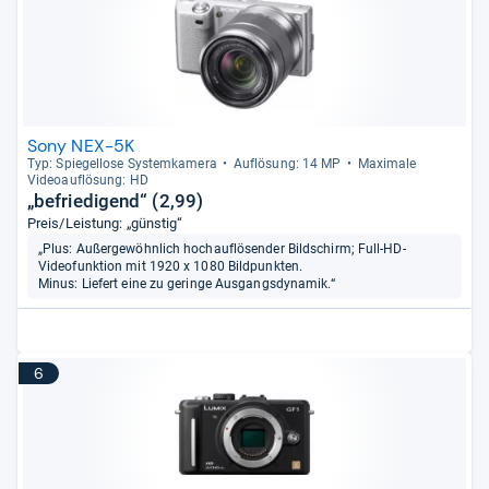
Sony NEX-5K
Typ: Spie­gel­lose Sys­tem­ka­mera
Auf­lö­sung: 14 MP
Maxi­male
Videoauf­lö­sung: HD
„befriedigend“ (2,99)
Preis/Leistung: „günstig“
„Plus: Außergewöhnlich hochauflösender Bildschirm; Full-HD-
Videofunktion mit 1920 x 1080 Bildpunkten.
Minus: Liefert eine zu geringe Ausgangsdynamik.“
6