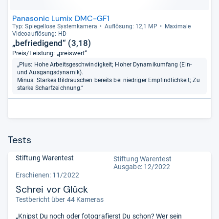
Panasonic Lumix DMC-GF1
Typ: Spie­gel­lose Sys­tem­ka­mera
Auf­lö­sung: 12,1 MP
Maxi­male
Videoauf­lö­sung: HD
„befriedigend“ (3,18)
Preis/Leistung: „preiswert“
„Plus: Hohe Arbeitsgeschwindigkeit; Hoher Dynamikumfang (Ein-
und Ausgangsdynamik).
Minus: Starkes Bildrauschen bereits bei niedriger Empfindlichkeit; Zu
starke Scharfzeichnung.“
Tests
Stiftung Warentest
Stiftung Warentest
Ausgabe: 12/2022
Erschienen: 11/2022
Schrei vor Glück
Testbericht über 44 Kameras
„Knipst Du noch oder fotografierst Du schon? Wer sein