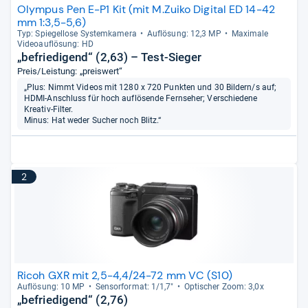
Olympus Pen E-P1 Kit (mit M.Zuiko Digital ED 14-42
mm 1:3,5-5,6)
Typ: Spie­gel­lose Sys­tem­ka­mera
Auf­lö­sung: 12,3 MP
Maxi­male
Videoauf­lö­sung: HD
„befriedigend“ (2,63) – Test-Sieger
Preis/Leistung: „preiswert“
„Plus: Nimmt Videos mit 1280 x 720 Punkten und 30 Bildern/s auf;
HDMI-Anschluss für hoch auflösende Fernseher; Verschiedene
Kreativ-Filter.
Minus: Hat weder Sucher noch Blitz.“
2
Ricoh GXR mit 2,5-4,4/24-72 mm VC (S10)
Auf­lö­sung: 10 MP
Sen­sor­for­mat: 1/1,7"
Opti­scher Zoom: 3,0x
„befriedigend“ (2,76)