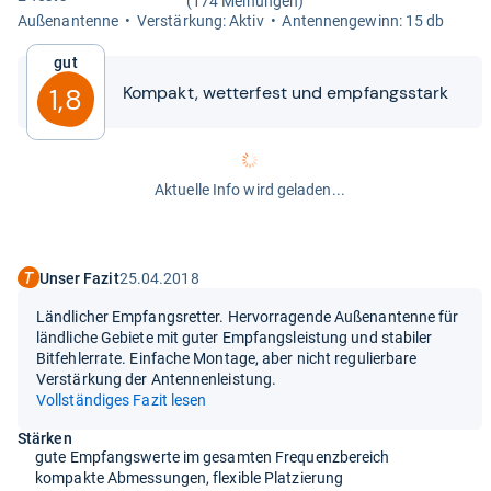
(174 Meinungen)
Außen­an­tenne
Ver­stär­kung: Aktiv
Anten­nen­ge­winn: 15 db
Gut
Kom­pakt, wet­ter­fest und emp­fangs­stark
1,8
Aktuelle Info wird geladen...
Unser Fazit
25.04.2018
Ländlicher Empfangsretter. Hervorragende Außenantenne für
ländliche Gebiete mit guter Empfangsleistung und stabiler
Bitfehlerrate. Einfache Montage, aber nicht regulierbare
Verstärkung der Antennenleistung.
Vollständiges Fazit lesen
Stärken
gute Empfangswerte im gesamten Frequenzbereich
kompakte Abmessungen, flexible Platzierung