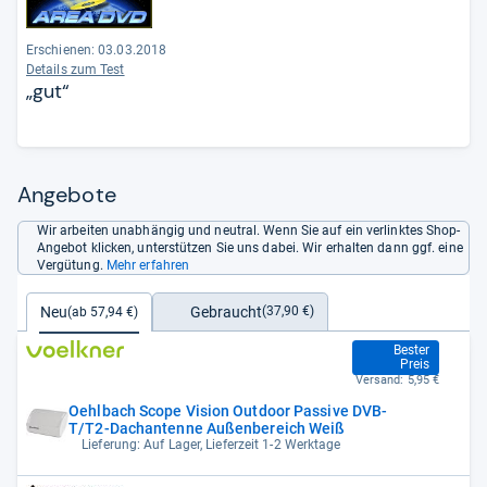
Erschienen: 03.03.2018
Details zum Test
„gut“
Angebote
Wir arbeiten unabhängig und neutral. Wenn Sie auf ein verlinktes Shop-
Angebot klicken, unterstützen Sie uns dabei. Wir erhalten dann ggf. eine
Vergütung.
Mehr erfahren
Gebraucht
Neu
(37,90 €)
(ab 57,94 €)
57,94 €
Bester
Preis
Versand:
5,95 €
Oehlbach Scope Vision Outdoor Passive DVB-
T/T2-Dachantenne Außenbereich Weiß
Lieferung: Auf Lager, Lieferzeit 1-2 Werktage