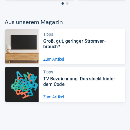
Aus unse­rem Maga­zin
Tipps
Groß, gut, gerin­ger Strom­ver­
brauch?
Zum Artikel
Tipps
TV-​Bezeich­nung: Das steckt hin­ter
dem Code
Zum Artikel