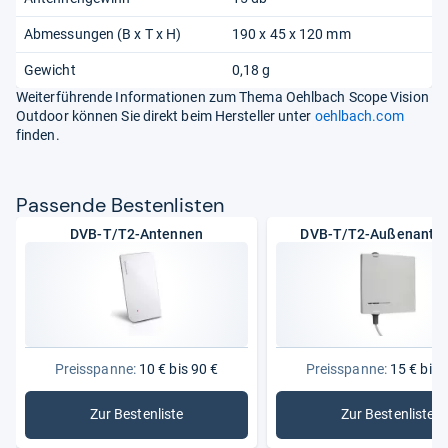
Abmessungen (B x T x H)
190 x 45 x 120 mm
Gewicht
0,18 g
Weiterführende Informationen zum Thema Oehlbach Scope Vision
Outdoor können Sie direkt beim Hersteller unter
oehlbach.com
finden.
Pas­sende Bes­ten­lis­ten
DVB-T/T2-Antennen
DVB-T/T2-Außenante
Preisspanne:
10 € bis 90 €
Preisspanne:
15 € bis 
Zur Bestenliste
Zur Bestenliste
: DVB-T/T2-Antennen
: DVB-T/