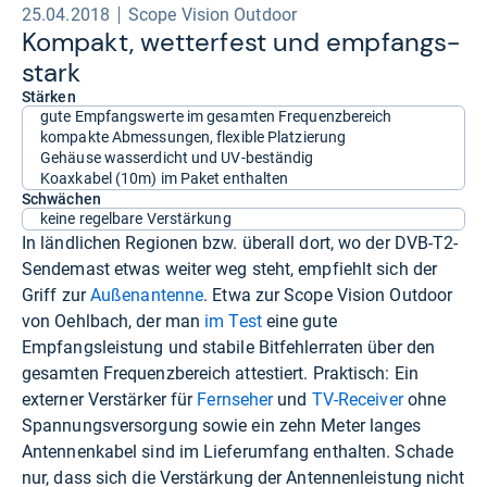
25.04.2018
Scope Vision Outdoor
Kom­pakt, wet­ter­fest und emp­fangs­
stark
Stärken
gute Empfangswerte im gesamten Frequenzbereich
kompakte Abmessungen, flexible Platzierung
Gehäuse wasserdicht und UV-beständig
Koaxkabel (10m) im Paket enthalten
Schwächen
keine regelbare Verstärkung
In ländlichen Regionen bzw. überall dort, wo der DVB-T2-
Sendemast etwas weiter weg steht, empfiehlt sich der
Griff zur
Außenantenne
. Etwa zur Scope Vision Outdoor
von Oehlbach, der man
im Test
eine gute
Empfangsleistung und stabile Bitfehlerraten über den
gesamten Frequenzbereich attestiert. Praktisch: Ein
externer Verstärker für
Fernseher
und
TV-Receiver
ohne
Spannungsversorgung sowie ein zehn Meter langes
Antennenkabel sind im Lieferumfang enthalten. Schade
nur, dass sich die Verstärkung der Antennenleistung nicht