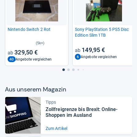
Nin­tendo Switch 2 Rot
Sony Play­Sta­tion 5 PS5 Disc
Edi­tion Slim 1TB
(5k+)
149,95 €
329,50 €
6
Angebote vergleichen
40
Angebote vergleichen
Aus unse­rem Maga­zin
Tipps
Zoll­frei­grenze bis Bre­xit: Online-​
Shop­pen im Aus­land
Zum Artikel