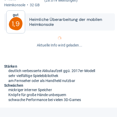
(28.019 Meinungen)
Heim­kon­sole
32 GB
Gut
Heim­li­che Über­ar­bei­tung der mobi­len
1,9
Heim­kon­sole
Aktuelle Info wird geladen...
Stärken
deutlich verbesserte Akkulaufzeit ggü. 2017er-Modell
sehr vielfältige Spielebibliothek
am Fernseher oder als Handheld nutzbar
Schwächen
mickriger interner Speicher
Knöpfe für große Hände unbequem
schwache Performance bei vielen 3D-Games