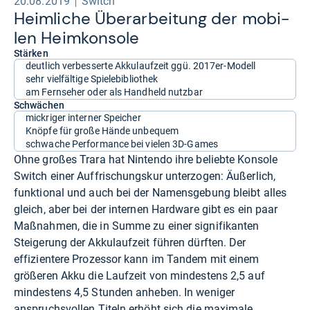
20.08.2019
Switch
Heim­li­che Über­ar­bei­tung der mobi­
len Heim­kon­sole
Stärken
deutlich verbesserte Akkulaufzeit ggü. 2017er-Modell
sehr vielfältige Spielebibliothek
am Fernseher oder als Handheld nutzbar
Schwächen
mickriger interner Speicher
Knöpfe für große Hände unbequem
schwache Performance bei vielen 3D-Games
Ohne großes Trara hat Nintendo ihre beliebte Konsole
Switch einer Auffrischungskur unterzogen: Äußerlich,
funktional und auch bei der Namensgebung bleibt alles
gleich, aber bei der internen Hardware gibt es ein paar
Maßnahmen, die in Summe zu einer signifikanten
Steigerung der Akkulaufzeit führen dürften. Der
effizientere Prozessor kann im Tandem mit einem
größeren Akku die Laufzeit von mindestens 2,5 auf
mindestens 4,5 Stunden anheben. In weniger
anspruchsvollen Titeln erhöht sich die maximale