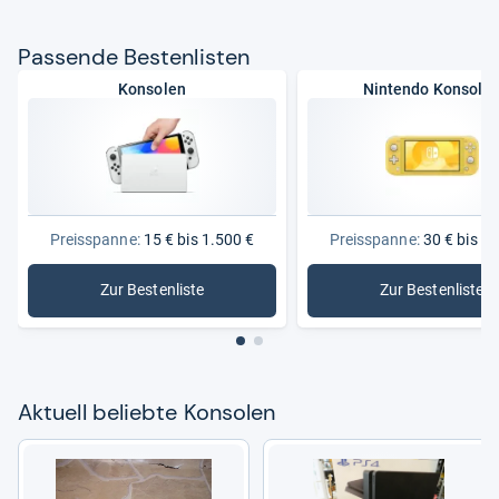
Pas­sende Bes­ten­lis­ten
Konsolen
Nintendo Konsole
Preisspanne:
15 € bis 1.500 €
Preisspanne:
30 € bis 1.
Zur Bestenliste
Zur Bestenliste
: Konsolen
: Nintend
Aktu­ell beliebte Kon­so­len