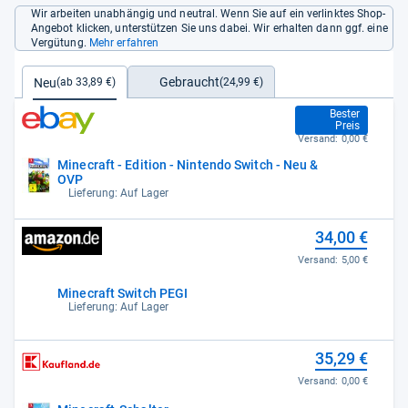
Wir arbeiten unabhängig und neutral. Wenn Sie auf ein verlinktes Shop-
Angebot klicken, unterstützen Sie uns dabei. Wir erhalten dann ggf. eine
Vergütung.
Mehr erfahren
Gebraucht
Neu
(24,99 €)
(ab 33,89 €)
33,89 €
Bester
Preis
Versand:
0,00 €
Minecraft - Edition - Nintendo Switch - Neu &
OVP
Lieferung: Auf Lager
34,00 €
Versand:
5,00 €
Minecraft Switch PEGI
Lieferung: Auf Lager
35,29 €
Versand:
0,00 €