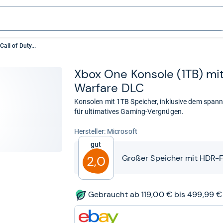
all of Duty...
Xbox One Kon­sole (1TB) mi
War­fare DLC
Konsolen mit 1TB Speicher, inklusive dem span
für ultimatives Gaming-Vergnügen.
Her­stel­ler: Microsoft
Gut
Großer Speicher mit HDR-Fu
2,0
Gebraucht ab 119,00 € bis 499,99 €
zum
Shop: