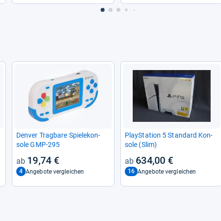
Den­ver Trag­bare Spiele­kon­
Play­Sta­tion 5 Stan­dard Kon­
sole GMP-​295
sole (Slim)
19,74 €
634,00 €
4
16
Angebote vergleichen
Angebote vergleichen