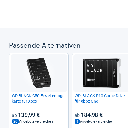
Pas­sende Alter­na­ti­ven
WD BLACK C50-​Erwei­te­rungs­
WD_BLACK P10 Game Drive
karte für Xbox
für Xbox One
139,99 €
184,98 €
20
8
Angebote vergleichen
Angebote vergleichen