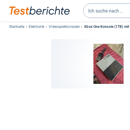
Geben
Sie
Startseite
Elektronik
Videospielkonsolen
Xbox One Konsole (1TB) mit C
mindestens
drei
Zeichen
ein.
Vorschläge
erscheinen
automatisch
und
lassen
sich
mit
den
Pfeiltasten
auswählen.