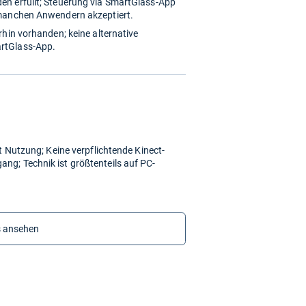
n erfüllt; Steuerung via SmartGlass-App
159,68 €
 manchen Anwendern akzeptiert.
zzgl. 0,00 € Versand
rhin vorhanden; keine alternative
rtGlass-App.
499,99 €
zzgl. 0,00 € Versand
t Nutzung; Keine verpflichtende Kinect-
g; Technik ist größtenteils auf PC-
s ansehen