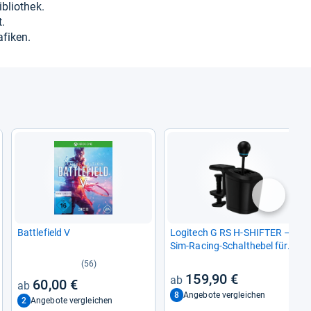
blio­thek.
t.
fi­ken.
nächste
Batt­le­field V
Logi­tech G RS H-​SHIF­TER –
Sim-​Racing-​Schalt­he­bel für
PRO und RS50 Racing Wheel
(56)
Base
159,90 €
60,00 €
8
Angebote vergleichen
2
Angebote vergleichen