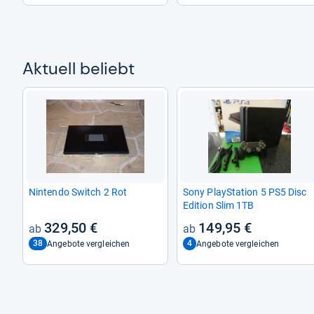
Aktu­ell beliebt
Nin­tendo Switch 2 Rot
Sony Play­Sta­tion 5 PS5 Disc
Edi­tion Slim 1TB
329,50 €
149,95 €
38
4
Angebote vergleichen
Angebote vergleichen