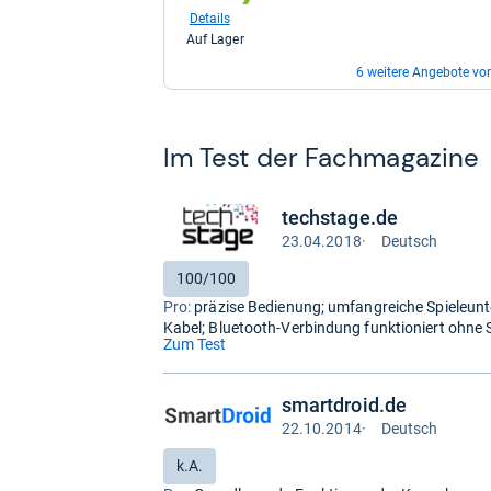
bei
Details
eBay
Auf Lager
für
119,00
6 weitere Angebote vo
kaufen.
zum
Shop:
bei
Details
Im Test der Fach­ma­ga­zine
eBay
Auf Lager
für
124,95
zum
kaufen.
techstage.de
Shop:
bei
23.04.2018
·
Deutsch
Details
Test
eBay
Auf Lager
auf
für
Bewertung:
100/100
127,72
Deutsch
zum
Pro:
präzise Bedienung; umfangreiche Spieleunt
kaufen.
Shop:
Kabel; Bluetooth-Verbindung funktioniert ohne 
bei
Details
(öffnet
Zum Test
eBay
Auf Lager
in
für
neuem
149,95
zum
smartdroid.de
kaufen.
Tab)
Shop:
22.10.2014
·
Deutsch
bei
Details
Test
eBay
Auf Lager
auf
Bewertung:
k.A.
für
Deutsch
156,91