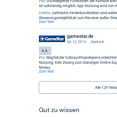
zum
Pro:
Grundlegende Funktionen der Konsole werde
kaufen.
Shop:
ist vollständig möglich; App-Nutzung wird von
bei
Details
Contra:
zahlreiche Kinderkrankheiten sind weite
eBay
Auf Lager
für
Steuerungsmöglichkeit zum Receiver außer Sma
159,68
(öffnet
Zum Test
zum
kaufen.
in
Shop:
neuem
bei
Details
gamestar.de
eBay
Tab)
Auf Lager
für
06.12.2013
·
Deutsch
Test
499,99
kaufen.
auf
Bewertung:
k.A.
Deutsch
Pro:
Wegfall der Gebrauchtspielsperre erleichter
Nutzung; Kein Zwang zum ständigen Online-Zugan
Niveau.
(öffnet
Zum Test
in
neuem
Tab)
Alle 129 Test
Gut zu wis­sen