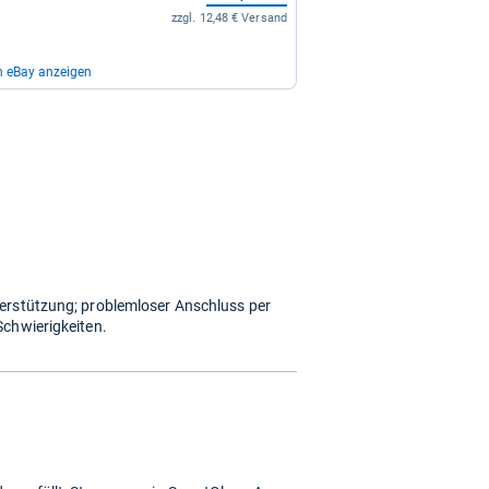
zzgl. 12,48 € Versand
n eBay anzeigen
124,95 €
zzgl. 0,00 € Versand
127,72 €
zzgl. 0,00 € Versand
erstützung; problemloser Anschluss per
149,95 €
Schwierigkeiten.
zzgl. 0,00 € Versand
156,91 €
zzgl. 0,00 € Versand