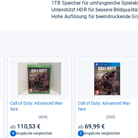
1TB Spei­cher für umfang­rei­che Spie­le­bi­
Unter­stützt HDR für bes­sere Bild­qua­li­tä
Hohe Auf­lö­sung für beein­dru­ckende Gra­
Call of Duty: Advan­ced War­
Call of Duty: Advan­ced War­
fare
fare
(604)
(290)
110,53 €
69,99 €
4
2
Angebote vergleichen
Angebote vergleichen