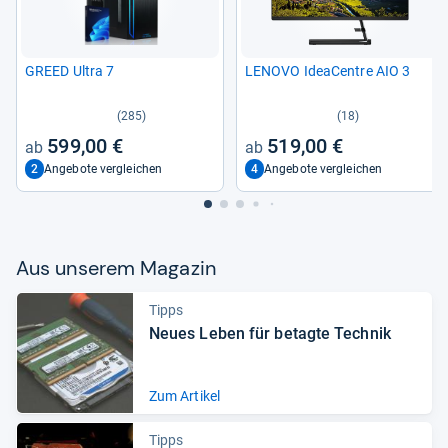
GREED Ultra 7
LENOVO Ide­a­Cen­tre AIO 3
(285)
(18)
599,00 €
519,00 €
2
4
Angebote vergleichen
Angebote vergleichen
Aus unse­rem Maga­zin
Tipps
Neues Leben für betagte Tech­nik
Zum Artikel
Tipps