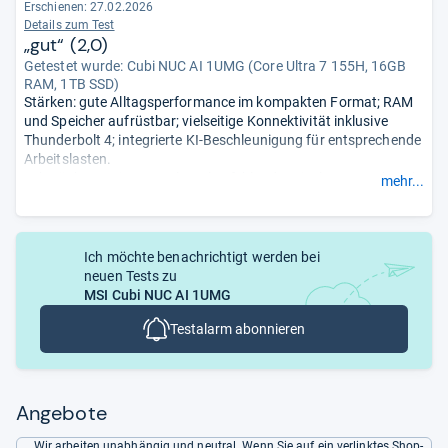
Erschienen:
27.02.2026
- Zusammengefasst durch unsere Redaktion.
Details zum Test
„gut“ (2,0)
Getestet wurde:
Cubi NUC AI 1UMG (Core Ultra 7 155H, 16GB
RAM, 1TB SSD)
Stärken: gute Alltagsperformance im kompakten Format; RAM
und Speicher aufrüstbar; vielseitige Konnektivität inklusive
Thunderbolt 4; integrierte KI-Beschleunigung für entsprechende
Arbeitslasten.
Schwächen: Kein Kartenleseslot; fehlender DisplayPort schränkt
mehr...
die Monitoranbindung ein.
- Zusammengefasst durch unsere
Redaktion.
Ich möchte benachrichtigt werden bei
neuen Tests zu
MSI Cubi NUC AI 1UMG
Testalarm abonnieren
Angebote
Wir arbeiten unabhängig und neutral. Wenn Sie auf ein verlinktes Shop-