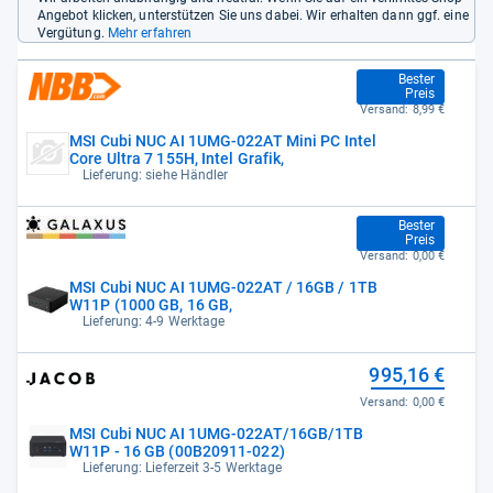
Angebot klicken, unterstützen Sie uns dabei. Wir erhalten dann ggf. eine
Vergütung.
Mehr erfahren
949,00 €
Bester
Preis
Versand:
8,99 €
MSI Cubi NUC AI 1UMG-022AT Mini PC Intel
Core Ultra 7 155H, Intel Grafik,
Lieferung: siehe Händler
957,99 €
Bester
Preis
Versand:
0,00 €
MSI Cubi NUC AI 1UMG-022AT / 16GB / 1TB
W11P (1000 GB, 16 GB,
Lieferung: 4-9 Werktage
995,16 €
Versand:
0,00 €
MSI Cubi NUC AI 1UMG-022AT/16GB/1TB
W11P - 16 GB (00B20911-022)
Lieferung: Lieferzeit 3-5 Werktage