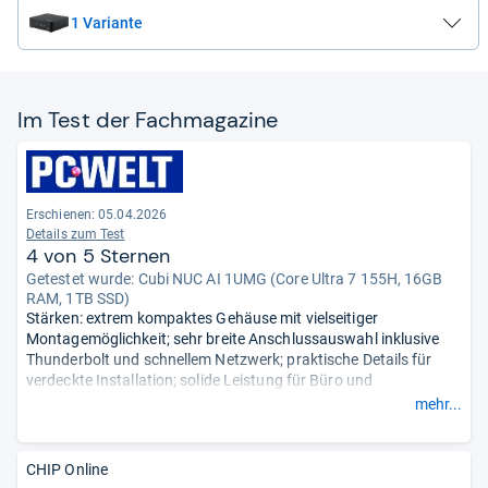
1 Variante
Im Test der Fach­ma­ga­zine
Erschienen:
05.04.2026
Details zum Test
4 von 5 Sternen
Getestet wurde:
Cubi NUC AI 1UMG (Core Ultra 7 155H, 16GB
RAM, 1TB SSD)
Stärken: extrem kompaktes Gehäuse mit vielseitiger
Montagemöglichkeit; sehr breite Anschlussauswahl inklusive
Thunderbolt und schnellem Netzwerk; praktische Details für
verdeckte Installation; solide Leistung für Büro und
Multitasking; schneller Massenspeicher und erweiterbarer
mehr...
Arbeitsspeicher.
Schwächen: KI-Beschleunigung gegenüber neueren Plattformen
deutlich unterlegen; Grafikleistung nur für einfache
CHIP Online
Anwendungen geeignet.