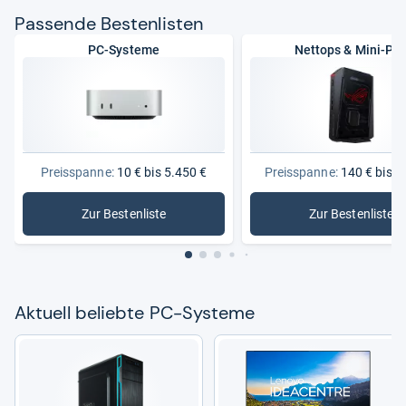
Pas­sende Bes­ten­lis­ten
PC-Systeme
Nettops & Mini-PC
Preisspanne:
10 € bis 5.450 €
Preisspanne:
140 € bis 2
Zur Bestenliste
Zur Bestenliste
: PC-Systeme
: Nettops
Aktu­ell beliebte PC-​Sys­teme