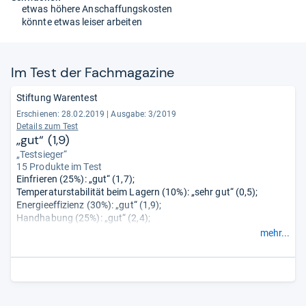
etwas höhere Anschaffungskosten
könnte etwas leiser arbeiten
Im Test der Fach­ma­ga­zine
Stiftung Warentest
Erschienen: 28.02.2019
|
Ausgabe: 3/2019
Details zum Test
„gut“ (1,9)
„Testsieger“
15 Produkte im Test
Einfrieren (25%): „gut“ (1,7);
Temperaturstabilität beim Lagern (10%): „sehr gut“ (0,5);
Energieeffizienz (30%): „gut“ (1,9);
Handhabung (25%): „gut“ (2,4);
Geräusch (5%): „befriedigend“ (3,0);
mehr...
Verhalten bei Störungen (5%): „gut“ (2,3).