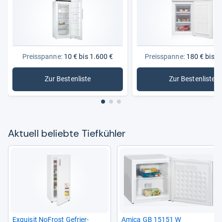
Preisspanne:
10 € bis 1.600 €
Preisspanne:
180 € bis 1
Zur Bestenliste
Zur Bestenliste
: Tiefkühler
: Gefrier
Aktu­ell beliebte Tief­küh­ler
Exqui­sit NoFrost Gefrier­
Amica GB 15151 W