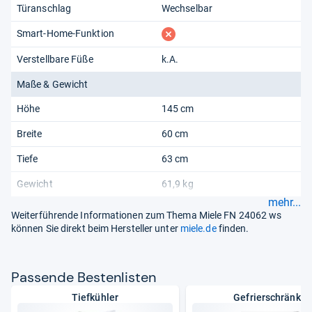
Türanschlag
Wechselbar
fehlt
Smart-Home-Funktion
Verstellbare Füße
k.A.
Maße & Gewicht
Höhe
145 cm
Breite
60 cm
Tiefe
63 cm
Gewicht
61,9 kg
mehr...
Weiterführende Informationen zum Thema Miele FN 24062 ws
können Sie direkt beim Hersteller unter
miele.de
finden.
Pas­sende Bes­ten­lis­ten
Tiefkühler
Gefrierschränke