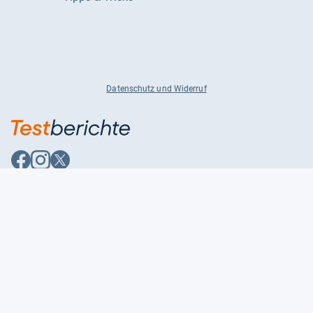
Datenschutz und Widerruf
Auf
Auf
Auf
Facebook
Instagram
X
folgen
folgen
folgen
Über uns
Testmagazine
Unsere Redaktion
FAQ
Presse
Unser Magazin
Karriere
Feedback
Partnerbereich
Kontakt