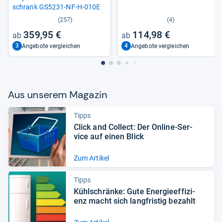
schrank GS5231-​NF-​H-​010E
(257)
(4)
359,95 €
114,98 €
3
4
Angebote vergleichen
Angebote vergleichen
Aus unse­rem Maga­zin
Tipps
Click and Col­lect: Der Online-​Ser­
vice auf einen Blick
Zum Artikel
Tipps
Kühl­schränke: Gute Ener­gie­ef­fi­zi­
enz macht sich lang­fris­tig bezahlt