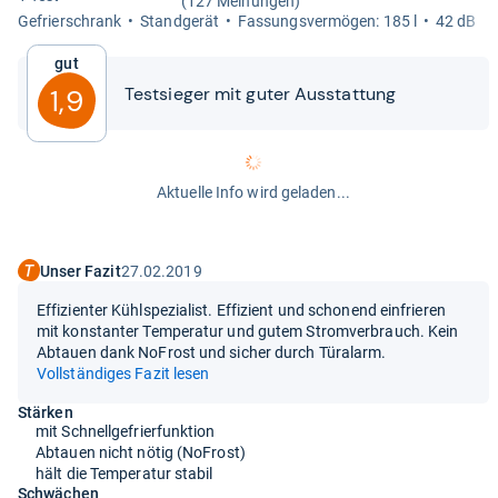
(127 Meinungen)
Gefrier­schrank
Stand­ge­rät
Fas­sungs­ver­mö­gen: 185 l
42 dB
Gut
Test­sie­ger mit guter Aus­stat­tung
1,9
Aktuelle Info wird geladen...
Unser Fazit
27.02.2019
Effizienter Kühlspezialist. Effizient und schonend einfrieren
mit konstanter Temperatur und gutem Stromverbrauch. Kein
Abtauen dank NoFrost und sicher durch Türalarm.
Vollständiges Fazit lesen
Stärken
mit Schnellgefrierfunktion
Abtauen nicht nötig (NoFrost)
hält die Temperatur stabil
Schwächen