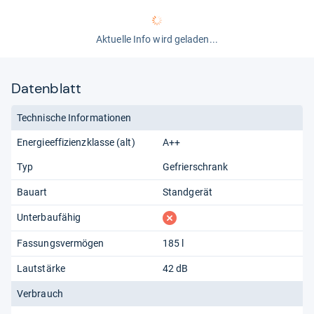
Aktuelle Info wird geladen...
Datenblatt
Technische Informationen
Energieeffizienzklasse (alt)
A++
Typ
Gefrierschrank
Bauart
Standgerät
fehlt
Unterbaufähig
Fassungsvermögen
185 l
Lautstärke
42 dB
Verbrauch