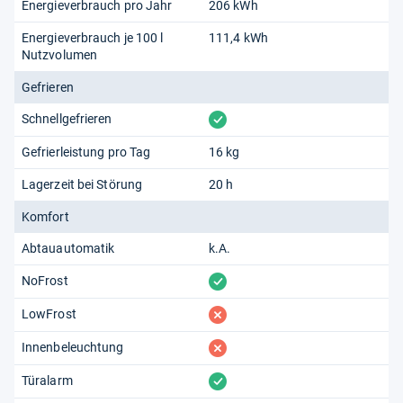
Energieverbrauch pro Jahr
206 kWh
Energieverbrauch je 100 l
111,4 kWh
Nutzvolumen
Gefrieren
vorhanden
Schnellgefrieren
Gefrierleistung pro Tag
16 kg
Lagerzeit bei Störung
20 h
Komfort
Abtauautomatik
k.A.
vorhanden
NoFrost
fehlt
LowFrost
fehlt
Innenbeleuchtung
vorhanden
Türalarm