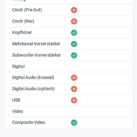
fehlt
Cinch (Pre-Out)
fehlt
Cinch (Rec)
vorhanden
Kopfhörer
vorhanden
Mehrkanal-Vorverstärker
vorhanden
Subwoofer-Vorverstärker
Digital
fehlt
Digital Audio (koaxial)
fehlt
Digital Audio (optisch)
fehlt
USB
Video
vorhanden
Composite-Video
vorhanden
Komponente