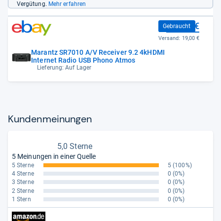
Vergütung.
Mehr erfahren
981,00 €
Gebraucht
Versand:
19,00 €
Marantz SR7010 A/V Receiver 9.2 4kHDMI
Internet Radio USB Phono Atmos
Lieferung: Auf Lager
Kun­den­mei­nun­gen
5,0 Sterne
5 Meinungen in einer Quelle
5 Sterne
5
(100%)
4 Sterne
0
(0%)
3 Sterne
0
(0%)
2 Sterne
0
(0%)
1 Stern
0
(0%)