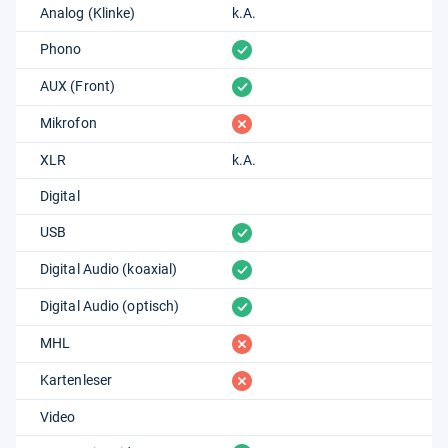
Analog (Klinke)
k.A.
vorhanden
Phono
vorhanden
AUX (Front)
fehlt
Mikrofon
XLR
k.A.
Digital
vorhanden
USB
vorhanden
Digital Audio (koaxial)
vorhanden
Digital Audio (optisch)
fehlt
MHL
fehlt
Kartenleser
Video