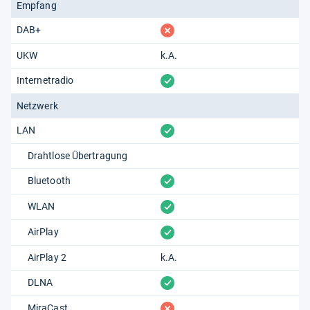
Empfang
fehlt
DAB+
UKW
k.A.
vorhanden
Internetradio
Netzwerk
vorhanden
LAN
Drahtlose Übertragung
vorhanden
Bluetooth
vorhanden
WLAN
vorhanden
AirPlay
AirPlay 2
k.A.
vorhanden
DLNA
fehlt
MiraCast