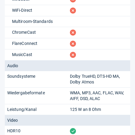
fehlt
WiFi-Direct
Multiroom-Standards
fehlt
ChromeCast
fehlt
FlareConnect
fehlt
MusicCast
Audio
Soundsysteme
Dolby TrueHD
DTS-HD MA
Dolby Atmos
Wiedergabeformate
WMA
MP3
AAC
FLAC
WAV
AIFF
DSD
ALAC
Leistung/Kanal
125 W an 8 Ohm
Video
vorhanden
HDR10