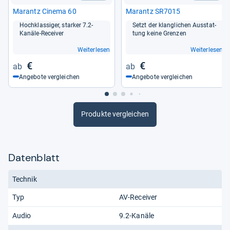
Marantz Cinema 60
Marantz SR7015
Hoch­klas­si­ger, star­ker 7.2-​
Setzt der klang­li­chen Aus­stat­
Kanäle-​Recei­ver
tung keine Gren­zen
Weiterlesen
Weiterlesen
€
€
Angebote vergleichen
Angebote vergleichen
Produkte vergleichen
Datenblatt
Technik
Typ
AV-Receiver
Audio
9.2-Kanäle