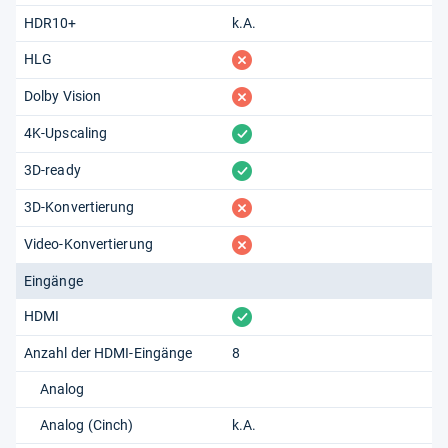
HDR10+
k.A.
fehlt
HLG
fehlt
Dolby Vision
vorhanden
4K-Upscaling
vorhanden
3D-ready
fehlt
3D-Konvertierung
fehlt
Video-Konvertierung
Eingänge
vorhanden
HDMI
Anzahl der HDMI-Eingänge
8
Analog
Analog (Cinch)
k.A.