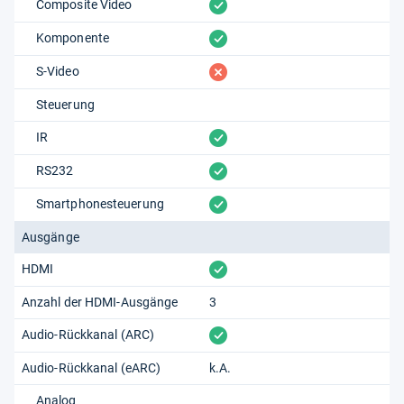
vorhanden
Composite Video
vorhanden
Komponente
fehlt
S-Video
Steuerung
vorhanden
IR
vorhanden
RS232
vorhanden
Smartphonesteuerung
Ausgänge
vorhanden
HDMI
Anzahl der HDMI-Ausgänge
3
vorhanden
Audio-Rückkanal (ARC)
Audio-Rückkanal (eARC)
k.A.
Analog