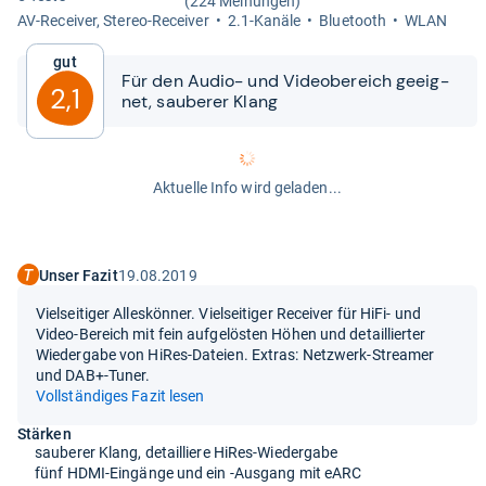
(224 Meinungen)
AV-​Recei­ver, Ste­reo-​Recei­ver
2.1-​Kanäle
Blue­tooth
WLAN
Gut
Für den Audio-​​ und Video­be­reich geeig­
2,1
net, sau­be­rer Klang
Aktuelle Info wird geladen...
Unser Fazit
19.08.2019
Vielseitiger Alleskönner. Vielseitiger Receiver für HiFi- und
Video-Bereich mit fein aufgelösten Höhen und detaillierter
Wiedergabe von HiRes-Dateien. Extras: Netzwerk-Streamer
und DAB+-Tuner.
Vollständiges Fazit lesen
Stärken
sauberer Klang, detailliere HiRes-Wiedergabe
fünf HDMI-Eingänge und ein -Ausgang mit eARC