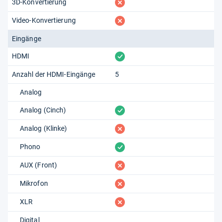
fehlt
3D-Konvertierung
fehlt
Video-Konvertierung
Eingänge
vorhanden
HDMI
Anzahl der HDMI-Eingänge
5
Analog
vorhanden
Analog (Cinch)
fehlt
Analog (Klinke)
vorhanden
Phono
fehlt
AUX (Front)
fehlt
Mikrofon
fehlt
XLR
Digital