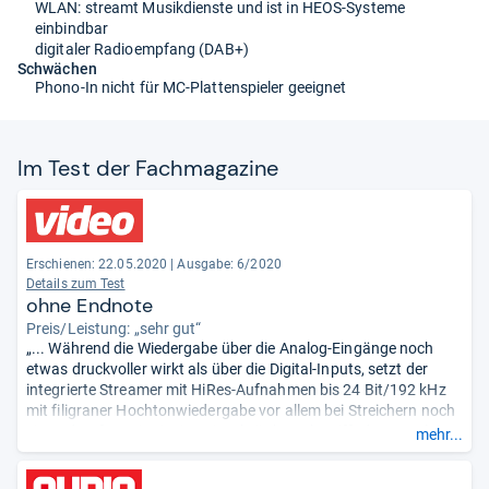
WLAN: streamt Musikdienste und ist in HEOS-Systeme
einbindbar
digitaler Radioempfang (DAB+)
Schwächen
Phono-In nicht für MC-Plattenspieler geeignet
Im Test der Fach­ma­ga­zine
Erschienen: 22.05.2020
|
Ausgabe: 6/2020
Details zum Test
ohne Endnote
Preis/Leistung: „sehr gut“
„... Während die Wiedergabe über die Analog-Eingänge noch
etwas druckvoller wirkt als über die Digital-Inputs, setzt der
integrierte Streamer mit HiRes-Aufnahmen bis 24 Bit/192 kHz
mit filigraner Hochtonwiedergabe vor allem bei Streichern noch
einen drauf. ... Die einzige Einschränkung betrifft den Pegel: An
mehr...
Lautsprechern mit durchschnittlichem Wirkungsgrad merkt
man dem Marantz relativ früh eine gewisse Anstrengung an. ...“