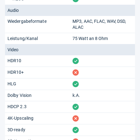
Audio
Wiedergabeformate
MP3
AAC
FLAC
WAV
DSD
ALAC
Leistung/Kanal
75 Watt an 8 Ohm
Video
vorhanden
HDR10
fehlt
HDR10+
vorhanden
HLG
Dolby Vision
k.A.
vorhanden
HDCP 2.3
fehlt
4K-Upscaling
vorhanden
3D-ready