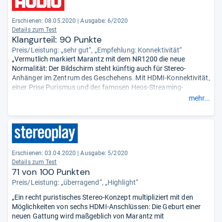
Erschienen: 08.05.2020
|
Ausgabe: 6/2020
Details zum Test
Klangurteil: 90 Punkte
Preis/Leistung: „sehr gut“, „Empfehlung: Konnektivität“
„Vermutlich markiert Marantz mit dem NR1200 die neue
Normalität: Der Bildschirm steht künftig auch für Stereo-
Anhänger im Zentrum des Geschehens. Mit HDMI-Konnektivität,
einer Prise Purismus und der famosen Heos-Streaming-
Plattform schlägt der NR1200 eine Brücke zwischen den
mehr...
Welten. Nebenbei erleichtern Onscreen-Menüs die Bedienung.
Und der Klang kommt in diesem Stilmix auch nicht zu kurz.“
Erschienen: 03.04.2020
|
Ausgabe: 5/2020
Details zum Test
71 von 100 Punkten
Preis/Leistung: „überragend“, „Highlight“
„Ein recht puristisches Stereo-Konzept multipliziert mit den
Möglichkeiten von sechs HDMI-Anschlüssen: Die Geburt einer
neuen Gattung wird maßgeblich von Marantz mit