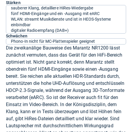
Stärken
sauberer Klang, detailliere HiRes-Wiedergabe
fünf HDMI-Eingänge und ein -Ausgang mit eARC
WLAN: streamt Musikdienste und ist in HEOS-Systeme
einbindbar
digitaler Radioempfang (DAB+)
Schwächen
Phono-In nicht für MC-Plattenspieler geeignet
Die zweikanälige Bauweise des Marantz NR1200 lässt
zunächst vermuten, dass das Gerät für den HiFi-Bereich
optimiert ist. Nicht ganz korrekt, denn Marantz stellt
obendrein fünf HDMI-Eingänge sowie einen -Ausgang
bereit. Sie reichen alle aktuellen HDR-Standards durch,
unterstützen die hohe UHD-Auflösung und entschlüsseln
HDCP-2.3-Signale, während der Ausgang 3D-Tonformate
verarbeitet (eARC). So ist der Receiver auch fit für den
Einsatz im Video-Bereich. In der Königsdisziplin, dem
Klang, kann er in Tests überzeugen und löst Höhen fein
auf, gibt HiRes-Dateien detailliert und klar wieder. Sind
Lautsprecher mit durchschnittlichem Wirkungsgrad