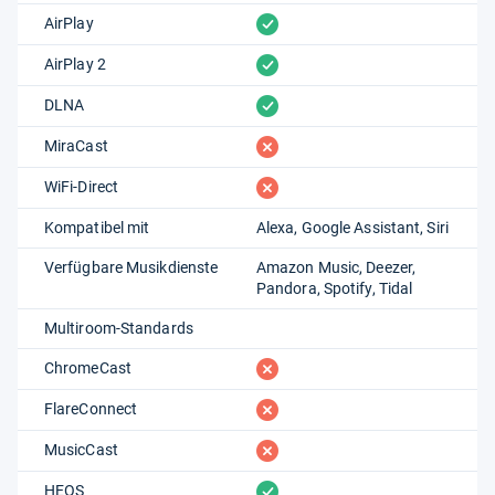
vorhanden
AirPlay
vorhanden
AirPlay 2
vorhanden
DLNA
fehlt
MiraCast
fehlt
WiFi-Direct
Kompatibel mit
Alexa
Google Assistant
Siri
Verfügbare Musikdienste
Amazon Music
Deezer
Pandora
Spotify
Tidal
Multiroom-Standards
fehlt
ChromeCast
fehlt
FlareConnect
fehlt
MusicCast
vorhanden
HEOS