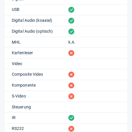
vorhanden
USB
vorhanden
Digital Audio (koaxial)
vorhanden
Digital Audio (optisch)
MHL
k.A.
fehlt
Kartenleser
Video
fehlt
Composite Video
fehlt
Komponente
fehlt
S-Video
Steuerung
vorhanden
IR
fehlt
RS232