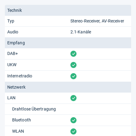
Technik
Typ
Stereo-Receiver
AV-Receiver
Audio
2.1-Kanäle
Empfang
vorhanden
DAB+
vorhanden
UKW
vorhanden
Internetradio
Netzwerk
vorhanden
LAN
Drahtlose Übertragung
vorhanden
Bluetooth
vorhanden
WLAN