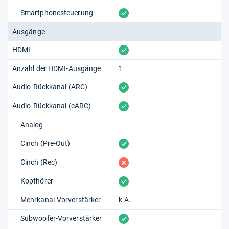
vorhanden
Smartphonesteuerung
Ausgänge
vorhanden
HDMI
Anzahl der HDMI-Ausgänge
1
vorhanden
Audio-Rückkanal (ARC)
vorhanden
Audio-Rückkanal (eARC)
Analog
vorhanden
Cinch (Pre-Out)
fehlt
Cinch (Rec)
vorhanden
Kopfhörer
Mehrkanal-Vorverstärker
k.A.
vorhanden
Subwoofer-Vorverstärker