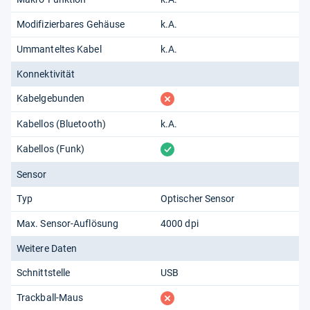
Modifizierbares Gehäuse
k.A.
Ummanteltes Kabel
k.A.
Konnektivität
fehlt
Kabelgebunden
Kabellos (Bluetooth)
k.A.
vorhanden
Kabellos (Funk)
Sensor
Typ
Optischer Sensor
Max. Sensor-Auflösung
4000 dpi
Weitere Daten
Schnittstelle
USB
fehlt
Trackball-Maus