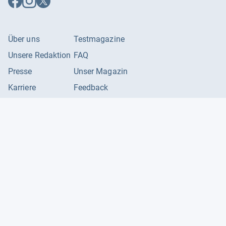
Facebook
Instagram
X
folgen
folgen
folgen
Über uns
Testmagazine
Unsere Redaktion
FAQ
Presse
Unser Magazin
Karriere
Feedback
Partnerbereich
Kontakt
Unsere Kategorien
Impressum
Datenschutzerklärung
Datenschutzeinstellungen
AGB
©
2026
Producto GmbH