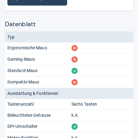
Datenblatt
Typ
fehlt
Ergonomische Maus
fehlt
Gaming-Maus
vorhanden
Standard-Maus
fehlt
Kompakte Maus
Ausstattung & Funktionen
Tastenanzahl
Sechs Tasten
Beleuchtetes Gehäuse
k.A.
vorhanden
DPI-Umschalter
Makro-Funktion
k.A.