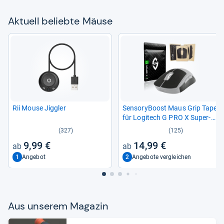
Aktu­ell beliebte Mäuse
Rii Mouse Jigg­ler
Sen­so­ry­Boost Maus Grip Tape
für Logi­tech G PRO X Super­
light 1, 2
(327)
(125)
9,99 €
14,99 €
1
2
Angebot
Angebote vergleichen
Aus unse­rem Maga­zin