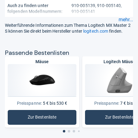
Auch zu finden unter
910-005139, 910-005140,
folgenden Modellnummern:
910-005141
mehr...
Weiterführende Informationen zum Thema Logitech MX Master 2
S können Sie direkt beim Hersteller unter
logitech.com
finden.
Pas­sende Bes­ten­lis­ten
Mäuse
Logitech Mäuse
Preisspanne:
5 € bis 530 €
Preisspanne:
7 € bis 2
Zur Bestenliste
Zur Bestenliste
: Mäuse
: Logitec