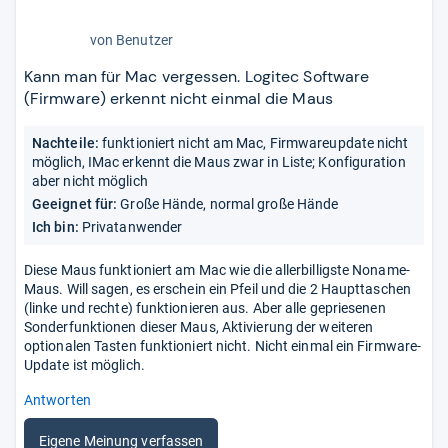
1,0
von
Benutzer
von
5
Kann man für Mac vergessen. Logitec Software
Stern
(Firmware) erkennt nicht einmal die Maus
Nachteile:
funktioniert nicht am Mac, Firmwareupdate nicht
möglich, IMac erkennt die Maus zwar in Liste; Konfiguration
aber nicht möglich
Geeignet für:
Große Hände, normal große Hände
Ich bin:
Privatanwender
Diese Maus funktioniert am Mac wie die allerbilligste Noname-
Maus. Will sagen, es erschein ein Pfeil und die 2 Haupttaschen
(linke und rechte) funktionieren aus. Aber alle gepriesenen
Sonderfunktionen dieser Maus, Aktivierung der weiteren
optionalen Tasten funktioniert nicht. Nicht einmal ein Firmware-
Update ist möglich.
Antworten
Eigene Meinung verfassen