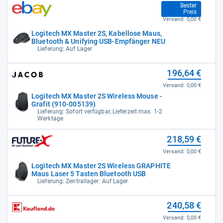
109,90 €
Bester
Preis
Versand:
0,00 €
Logitech MX Master 2S, Kabellose Maus,
Bluetooth & Unifying USB-Empfänger NEU
Lieferung: Auf Lager
196,64 €
Versand:
0,00 €
Logitech MX Master 2S Wireless Mouse -
Grafit (910-005139)
Lieferung: Sofort verfügbar, Lieferzeit max. 1-2
Werktage
218,59 €
Versand:
0,00 €
Logitech MX Master 2S Wireless GRAPHITE
Maus Laser 5 Tasten Bluetooth USB
Lieferung: Zentrallager: Auf Lager
240,58 €
Versand:
0,00 €