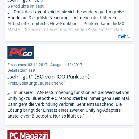
5 Produkte im Test
„... Dank des Layouts bietet sie sich besonders gut für große
Hände an. Die größte Neuerung ... ist neben der höheren
Abtastrate Logitechs Flow-Funktion ... Punkten kann die MX
Master 2S zudem mit einer enorm langen Akkulaufzeit. Dafür
erscheint ein Preis von 80 Euro, gerade verglichen mit anderen
mehr...
hochwertigen Mäusen, absolut gerechtfertigt. Einzig Spieler, die
gerne Makros benutzen, sollten sich nach einem anderen Gerät
umsehen.“
Erschienen: 03.11.2017
|
Ausgabe: 12/2017
Details zum Test
„sehr gut“ (80 von 100 Punkten)
Preis/Leistung: „ausreichend“
„... In unserer LAN-Testumgebung funktioniert der Wechsel von
Unifying- zu Bluetooth-PC reproduzierbar immer genau ein Mal.
Dann geht die Verbindung verloren. Sehr enttäuschend. Die
Lösung bringt der Einsatz eines zweiten Unifying-Adapters
anstelle von Bluetooth. Nur so läuft es.“