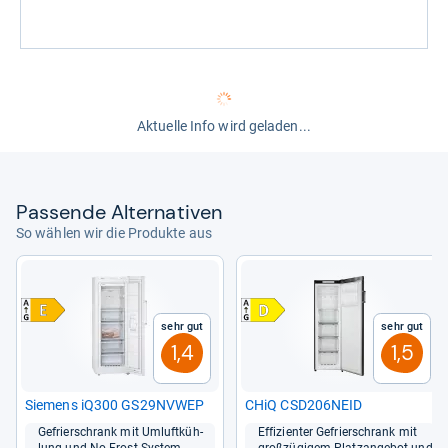
Aktuelle Info wird geladen...
Pas­sende Alter­na­ti­ven
So wählen wir die Produkte aus
Sehr gut
Sehr gut
1,4
1,5
Sie­mens iQ300 GS29NVWEP
CHiQ CSD206NEID
Gefrier­schrank mit Umluft­küh­
Effi­zi­en­ter Gefrier­schrank mit
lung und No-​Frost-​Sys­tem
groß­zü­gi­gem Platz­an­ge­bot und