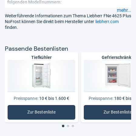
folgenden Modellnummern:
mehr...
Weiterführende Informationen zum Thema Liebherr FNe 4625 Plus
NoFrost können Sie direkt beim Hersteller unter
liebherr.com
finden.
Pas­sende Bes­ten­lis­ten
Tiefkühler
Gefrierschränke
Preisspanne:
10 € bis 1.600 €
Preisspanne:
180 € bis 1
Zur Bestenliste
Zur Bestenliste
: Tiefkühler
: Gefrier