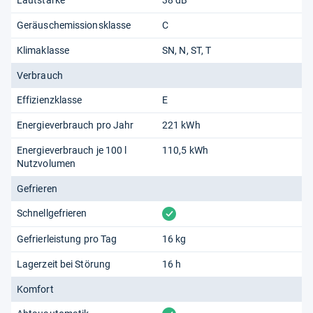
Geräuschemissionsklasse
C
Klimaklasse
SN
N
ST
T
Verbrauch
Effizienzklasse
E
Energieverbrauch pro Jahr
221 kWh
Energieverbrauch je 100 l
110,5 kWh
Nutzvolumen
Gefrieren
vorhanden
Schnellgefrieren
Gefrierleistung pro Tag
16 kg
Lagerzeit bei Störung
16 h
Komfort