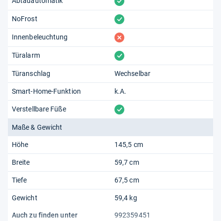
vorhanden
Abtauautomatik
vorhanden
NoFrost
fehlt
Innenbeleuchtung
vorhanden
Türalarm
Türanschlag
Wechselbar
Smart-Home-Funktion
k.A.
vorhanden
Verstellbare Füße
Maße & Gewicht
Höhe
145,5 cm
Breite
59,7 cm
Tiefe
67,5 cm
Gewicht
59,4 kg
Auch zu finden unter
992359451