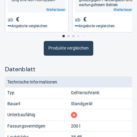
war­tungs­freiem Betrieb
Weiterlesen
Weiterlesen
€
€
Angebote vergleichen
Angebote vergleichen
Produkte vergleichen
Datenblatt
Technische Informationen
Typ
Gefrierschrank
Bauart
Standgerät
fehlt
Unterbaufähig
Fassungsvermögen
200 l
Lautstärke
38 dB