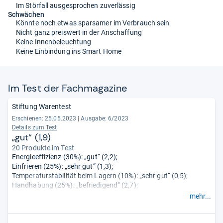
Im Störfall ausgesprochen zuverlässig
Schwächen
Könnte noch etwas sparsamer im Verbrauch sein
Nicht ganz preiswert in der Anschaffung
Keine Innenbeleuchtung
Keine Einbindung ins Smart Home
Im Test der Fach­ma­ga­zine
Stiftung Warentest
Erschienen: 25.05.2023
|
Ausgabe: 6/2023
Details zum Test
„gut“ (1,9)
20 Produkte im Test
Energieeffizienz (30%): „gut“ (2,2);
Einfrieren (25%): „sehr gut“ (1,3);
Temperaturstabilität beim Lagern (10%): „sehr gut“ (0,5);
Handhabung (25%): „befriedigend“ (2,7);
Geräusch (5%): „gut“ (2,4);
mehr...
Verhalten bei Störungen (5%): „sehr gut“ (1,0).