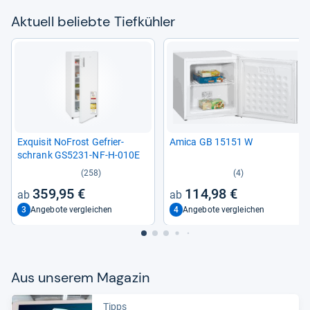
Aktu­ell beliebte Tief­küh­ler
Exqui­sit NoFrost Gefrier­
Amica GB 15151 W
schrank GS5231-​NF-​H-​010E
(258)
(4)
359,95 €
114,98 €
3
4
Angebote vergleichen
Angebote vergleichen
Aus unse­rem Maga­zin
Tipps