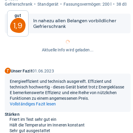
Gefrier­schrank
Stand­ge­rät
Fas­sungs­ver­mö­gen: 200 l
38 dB
Gut
In nahezu allen Belan­gen vor­bild­li­cher
1,9
Gefrier­schrank
Aktuelle Info wird geladen...
Unser Fazit
01.06.2023
Energieeffizient und technisch ausgereift. Effizient und
technisch hochwertig - dieses Gerät bietet trotz Energieklasse
E bemerkenswerte Effizienz und eine Reihe von nützlichen
Funktionen zu einem angemessenen Preis.
Vollständiges Fazit lesen
Stärken
Friert im Test sehr gut ein
Hält die Temperatur im Inneren konstant
Sehr gut ausgestattet