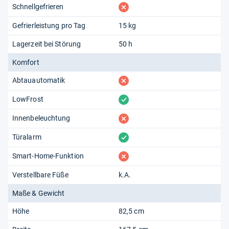
fehlt
Schnellgefrieren
Gefrierleistung pro Tag
15 kg
Lagerzeit bei Störung
50 h
Komfort
fehlt
Abtauautomatik
vorhanden
LowFrost
fehlt
Innenbeleuchtung
vorhanden
Türalarm
fehlt
Smart-Home-Funktion
Verstellbare Füße
k.A.
Maße & Gewicht
Höhe
82,5 cm