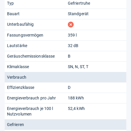
Typ
Gefriertruhe
Bauart
Standgerät
fehlt
Unterbaufähig
Fassungsvermögen
359 l
Lautstärke
32 dB
Geräuschemissionsklasse
B
Klimaklasse
SN
N
ST
T
Verbrauch
Effizienzklasse
D
Energieverbrauch pro Jahr
188 kWh
Energieverbrauch je 100 l
52,4 kWh
Nutzvolumen
Gefrieren