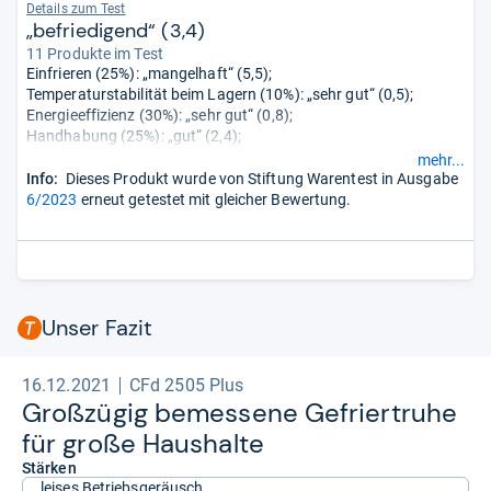
Details zum Test
„befriedigend“ (3,4)
11 Produkte im Test
Einfrieren (25%): „mangelhaft“ (5,5);
Temperaturstabilität beim Lagern (10%): „sehr gut“ (0,5);
Energieeffizienz (30%): „sehr gut“ (0,8);
Handhabung (25%): „gut“ (2,4);
Geräusch (5%): „sehr gut“ (1,2);
mehr...
Verhalten bei Störungen (5%): „sehr gut“ (0,7).
Info:
Dieses Produkt wurde von Stiftung Warentest in Ausgabe
6/2023
erneut getestet mit gleicher Bewertung.
Unser Fazit
16.12.2021
CFd 2505 Plus
Groß­zü­gig bemes­sene Gefrier­truhe
für große Haus­halte
Stärken
leises Betriebsgeräusch