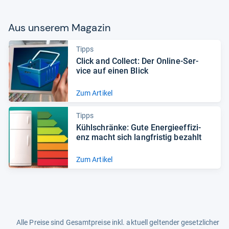
Aus unse­rem Maga­zin
Tipps
Click and Col­lect: Der Online-​Ser­
vice auf einen Blick
Zum Artikel
Tipps
Kühl­schränke: Gute Ener­gie­ef­fi­zi­
enz macht sich lang­fris­tig bezahlt
Zum Artikel
Alle Preise sind Gesamtpreise inkl. aktuell geltender gesetzlicher