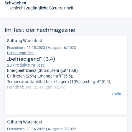
Schwächen
schlecht zugängliche Steuereinheit
Im Test der Fach­ma­ga­zine
Stiftung Warentest
Erschienen: 25.05.2023
|
Ausgabe: 6/2023
Details zum Test
„befriedigend“ (3,4)
20 Produkte im Test
Energieeffizienz (30%): „sehr gut“ (0,8);
Einfrieren (25%): „mangelhaft“ (5,5);
Temperaturstabilität beim Lagern (10%): „sehr gut“ (0,5);
Handhabung (25%): „gut“ (2,4);
Geräusch (5%): „sehr gut“ (1,2);
mehr...
Verhalten bei Störungen (5%): „sehr gut“ (0,7).
Stiftung Warentest
Erschienen: 23.06.2022
|
Ausgabe: 7/2022