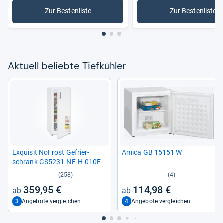
Zur Bestenliste
Zur Bestenliste
: Tiefkühler
: Gefriert
Aktu­ell beliebte Tief­küh­ler
Exqui­sit NoFrost Gefrier­
Amica GB 15151 W
schrank GS5231-​NF-​H-​010E
(258)
(4)
359,95 €
114,98 €
3
4
Angebote vergleichen
Angebote vergleichen