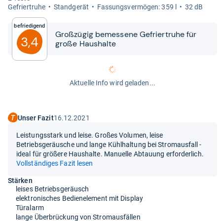
Gefrier­truhe
Stand­ge­rät
Fas­sungs­ver­mö­gen: 359 l
32 dB
Befriedigend
Groß­zü­gig bemes­sene Gefrier­truhe für
3,4
große Haus­halte
Aktuelle Info wird geladen...
Unser Fazit
16.12.2021
Leistungsstark und leise. Großes Volumen, leise
Betriebsgeräusche und lange Kühlhaltung bei Stromausfall -
ideal für größere Haushalte. Manuelle Abtauung erforderlich.
Vollständiges Fazit lesen
Stärken
leises Betriebsgeräusch
elektronisches Bedienelement mit Display
Türalarm
lange Überbrückung von Stromausfällen