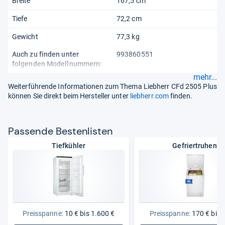
Breite
167,5 cm
Tiefe
72,2 cm
Gewicht
77,3 kg
Auch zu finden unter
993860551
folgenden Modellnummern:
mehr...
Weiterführende Informationen zum Thema Liebherr CFd 2505 Plus
können Sie direkt beim Hersteller unter
liebherr.com
finden.
Pas­sende Bes­ten­lis­ten
Tiefkühler
Gefriertruhen
Preisspanne:
10 € bis 1.600 €
Preisspanne:
170 € bis 