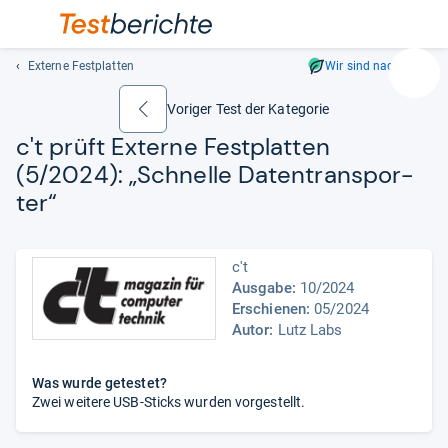
Externe Festplatten
Wir sind nachhaltig
Suc
Geben
Voriger Test der Kategorie
zurück
Sie
c't prüft Externe Fest­plat­ten
mindest
(5/2024): „Schnelle Daten­trans­por­
drei
Zeichen
ter“
ein.
Vorschl
erschei
c't
automat
Ausgabe:
10/2024
und
Erschienen:
05/2024
lassen
Autor:
Lutz Labs
sich
mit
Was wurde getestet?
den
Zwei weitere USB-Sticks wurden vorgestellt.
Pfeiltas
auswähl