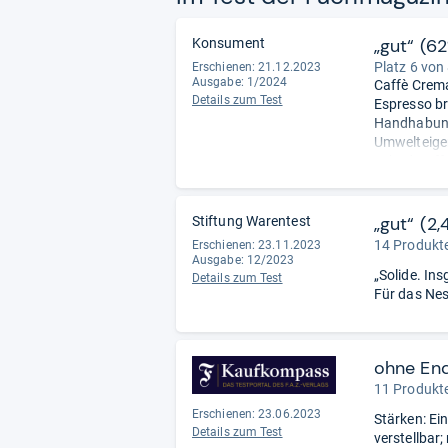
„gut“ (6
Konsument
Platz 6 von
Erschienen: 21.12.2023
Ausgabe: 1/2024
Caffè Crema
Details zum Test
Espresso br
Handhabung 
Umwelteigen
Schadstoffe
Sicherheit (
„gut“ (2,
Stiftung Warentest
14 Produkte
Erschienen: 23.11.2023
Ausgabe: 12/2023
„Solide. In
Details zum Test
Für das Nes
ohne En
11 Produkte
Erschienen: 23.06.2023
Stärken: Ei
Details zum Test
verstellbar