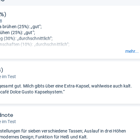
2%)
 8
 brühen (25%): „gut“;
ühen (25%): „gut“;
(30%): „durchschnittlich“;
schaften (10%): „durchschnittlich“;
 (5%): „gut“;
mehr...
5%): „gut“.
4)
 im Test
sgesamt gut. Milch gibts über eine Extra-Kapsel, wahlweise auch kalt.
café Dolce Gusto Kapselsystem.“
dnote
 im Test
nstellungen für sieben verschiedene Tassen; Auslauf in drei Höhen
; modernes Design; Funktion für Heiß und Kalt.