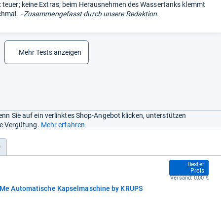
 teuer; keine Extras; beim Herausnehmen des Wassertanks klemmt
chmal.
- Zusammengefasst durch unsere Redaktion.
Mehr Tests anzeigen
nn Sie auf ein verlinktes Shop-Angebot klicken, unterstützen
ine Vergütung.
Mehr erfahren
)
64,85 €
Bester
Preis
Versand:
0,00 €
Me Automatische Kapselmaschine by KRUPS