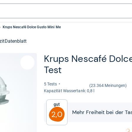
Krups Nescafé Dolce Gusto Mini Me
zit
Datenblatt
Krups Nes­café Dolc
Test
5 Tests
(23.364 Meinungen)
Kapa­zi­tät Was­ser­tank: 0,8 l
Gut
Mehr Frei­heit bei der Tas
2,0