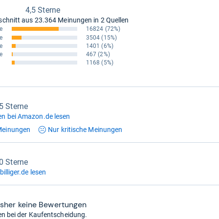
4,5 Sterne
schnitt aus
23.364 Meinungen in 2 Quellen
e
16824
(72%)
e
3504
(15%)
e
1401
(6%)
e
467
(2%)
1168
(5%)
,5 Sterne
n bei Amazon.de lesen
einungen
Nur kritische
Meinungen
,0 Sterne
illiger.de lesen
isher keine Bewertungen
en bei der Kaufentscheidung.