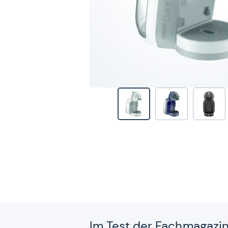
Im Test der Fach­ma­ga­zi