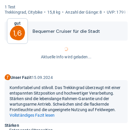
1 Test
Trek­kin­grad, City­bike
15,8 kg
Anzahl der Gänge: 8
UVP: 1799 E
Gut
Beque­mer Crui­ser für die Stadt
1,6
Aktuelle Info wird geladen...
Unser Fazit
15.09.2024
Komfortabel und stilvoll. Das Trekkingrad überzeugt mit einer
entspannten Sitzposition und hochwertiger Verarbeitung.
Stärken sind die lebenslange Rahmen-Garantie und der
wartungsarme Antrieb. Schwächen sind die flackernde
Frontleuchte und die ungeeignete Nutzung auf Feldwegen.
Vollständiges Fazit lesen
Stärken