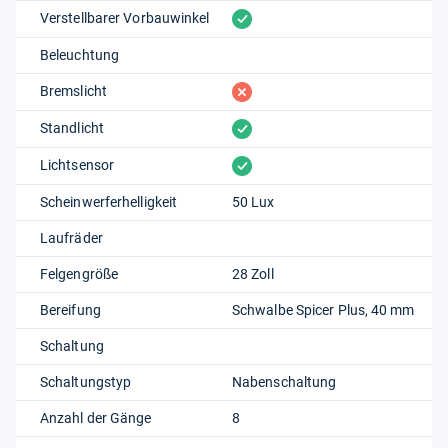
vorhanden
Verstellbarer Vorbauwinkel
Beleuchtung
fehlt
Bremslicht
vorhanden
Standlicht
vorhanden
Lichtsensor
Scheinwerferhelligkeit
50 Lux
Laufräder
Felgengröße
28 Zoll
Bereifung
Schwalbe Spicer Plus, 40 mm
Schaltung
Schaltungstyp
Nabenschaltung
Anzahl der Gänge
8