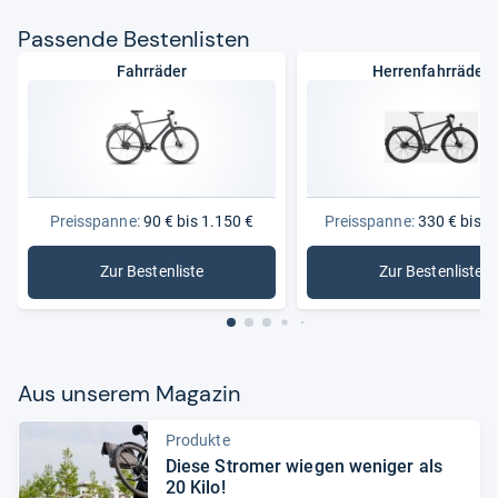
Pas­sende Bes­ten­lis­ten
Fahrräder
Herrenfahrräder
Preisspanne:
90 € bis 1.150 €
Preisspanne:
330 € bis 1
Zur Bestenliste
Zur Bestenliste
: Fahrräder
: Herrenf
Aus unse­rem Maga­zin
Produkte
Diese Stro­mer wie­gen weni­ger als
20 Kilo!