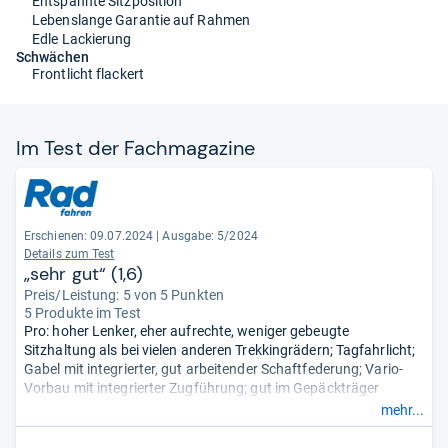
Entspannte Sitzposition
Lebenslange Garantie auf Rahmen
Edle Lackierung
Schwächen
Frontlicht flackert
Im Test der Fach­ma­ga­zine
Erschienen: 09.07.2024
|
Ausgabe: 5/2024
Details zum Test
„sehr gut“ (1,6)
Preis/Leistung: 5 von 5 Punkten
5 Produkte im Test
Pro: hoher Lenker, eher aufrechte, weniger gebeugte
Sitzhaltung als bei vielen anderen Trekkingrädern; Tagfahrlicht;
Gabel mit integrierter, gut arbeitender Schaftfederung; Vario-
Vorbau mit integrierter Zugführung; gut im Gepäckträger
integriertes Rücklicht; sauber gefertigter Rahmen mit gut
mehr...
geschliffenen Schweißnähten und Steinschlag-Platte unterhalb
des Tretlagers; lebenslange Garantie auf den Rahmen; fettfreier