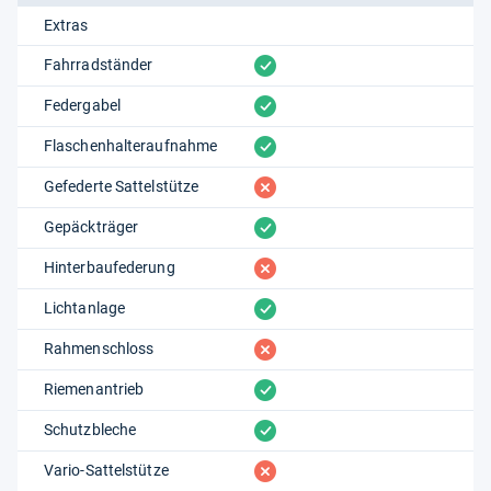
Extras
vorhanden
Fahrradständer
vorhanden
Federgabel
vorhanden
Flaschenhalteraufnahme
fehlt
Gefederte Sattelstütze
vorhanden
Gepäckträger
fehlt
Hinterbaufederung
vorhanden
Lichtanlage
fehlt
Rahmenschloss
vorhanden
Riemenantrieb
vorhanden
Schutzbleche
fehlt
Vario-Sattelstütze