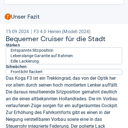
und wartungsarmer Riemenantrieb; zackiges Fahrhandling;
leichtläufige Reifen.
Unser Fazit
Contra: Federgabel weniger für ruppiges Gelände geeignet, eher
für kleine Schwellen und Kanten; Scheinwerfer
flackert.
- Zusammengefasst durch unsere Redaktion.
15.09.2024
F3 4.0 Herren (Modell 2024)
Beque­mer Crui­ser für die Stadt
Stärken
Entspannte Sitzposition
Lebenslange Garantie auf Rahmen
Edle Lackierung
Schwächen
Frontlicht flackert
Das Koga F3 ist ein Trekkingrad, das von der Optik her
vor allem durch seinen hoch montierten Lenker auffällt.
Die daraus resultierende Sitzposition gemahnt deutlich
an die eines altbekannten Hollandrades. Die im Vorbau
verlaufenen Züge sorgen für ein aufgeräumtes Cockpit.
Zur Erhöhung des Fahrkomforts gibt es einen in der
Neigung verstellbaren Vorbau sowie eine in das
Steuerrohr integrierte Federung. Der polierte Lack