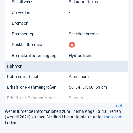
Schaltwerk
Shimano Nexus
Umwerfer
-
Bremsen
Bremsentyp
Scheibenbremse
fehlt
Rücktrittbremse
Bremskraftübertragung
Hydraulisch
Rahmen
Rahmenmaterial
Aluminium
Erhältliche Rahmengrößen
50, 54, 57, 60, 63 cm
Erhältliche Rahmenformen
Diamant
mehr...
Weiterführende Informationen zum Thema Koga F3 4.0 Herren
(Modell 2024) können Sie direkt beim Hersteller unter
koga.com
finden.