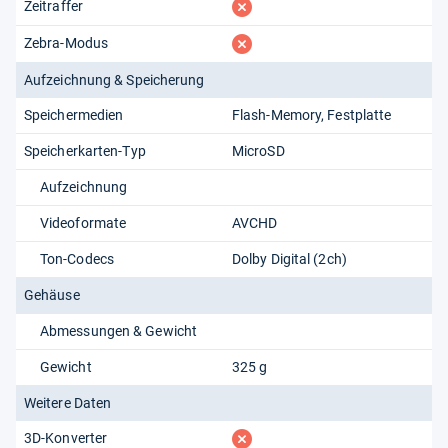
fehlt
Zeitraffer
fehlt
Zebra-Modus
Aufzeichnung & Speicherung
Speichermedien
Flash-Memory
Festplatte
Speicherkarten-Typ
MicroSD
Aufzeichnung
Videoformate
AVCHD
Ton-Codecs
Dolby Digital (2ch)
Gehäuse
Abmessungen & Gewicht
Gewicht
325 g
Weitere Daten
fehlt
3D-Konverter