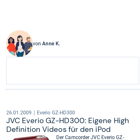
von
Anne K.
26.01.2009
Everio GZ-HD300
JVC Eve­rio GZ-​HD300: Eigene High
Defi­ni­tion Videos für den iPod
Der Camcorder JVC Everio GZ-