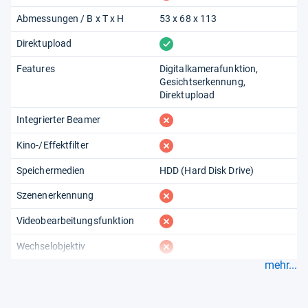
Abmessungen / B x T x H
53 x 68 x 113
vorhanden
Direktupload
Features
Digitalkamerafunktion
Gesichtserkennung
Direktupload
fehlt
Integrierter Beamer
fehlt
Kino-/Effektfilter
Speichermedien
HDD (Hard Disk Drive)
fehlt
Szenenerkennung
fehlt
Videobearbeitungsfunktion
fehlt
Wechselobjektiv
mehr...