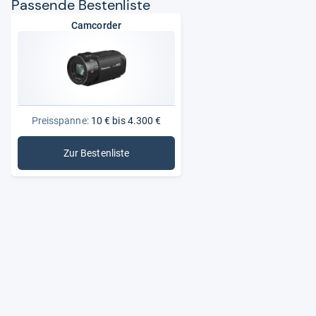
Pas­sende Bes­ten­liste
Camcorder
Preisspanne:
10 € bis 4.300 €
Zur Bestenliste
: Camcorder
Aktu­ell beliebte Cam­cor­der