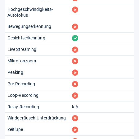
fehlt
Hochgeschwindigkeits-
Autofokus
fehlt
Bewegungserkennung
vorhanden
Gesichtserkennung
fehlt
Live Streaming
fehlt
Mikrofonzoom
fehlt
Peaking
fehlt
Pre-Recording
fehlt
Loop-Recording
Relay-Recording
k.A.
fehlt
Windgeräusch-Unterdrückung
fehlt
Zeitlupe