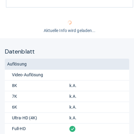
Aktuelle Info wird geladen...
Datenblatt
Auflösung
Video-Auflösung
8K
k.A.
7K
k.A.
6K
k.A.
Ultra-HD (4K)
k.A.
vorhanden
Full-HD