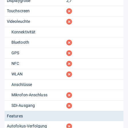
Displaygröße
2,7"
fehlt
Touchscreen
fehlt
Videoleuchte
Konnektivität
fehlt
Bluetooth
fehlt
GPS
fehlt
NFC
fehlt
WLAN
Anschlüsse
fehlt
Mikrofon-Anschluss
fehlt
SDI-Ausgang
Features
fehlt
Autofokus-Verfolgung