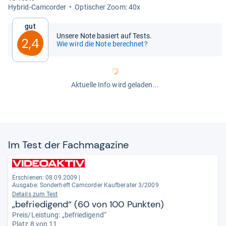
Hybrid-​Cam­cor­der
Opti­scher Zoom: 40x
Gut
Unsere Note basiert auf Tests.
2,4
Wie wird die Note berechnet?
Aktuelle Info wird geladen...
Im Test der Fach­ma­ga­zine
Erschienen: 08.09.2009
|
Ausgabe: Sonderheft Camcorder Kaufberater 3/2009
Details zum Test
„befriedigend“ (60 von 100 Punkten)
Preis/Leistung: „befriedigend“
Platz 8 von 11