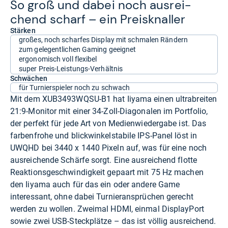
So groß und dabei noch aus­rei­
chend scharf – ein Preis­knal­ler
Stärken
großes, noch scharfes Display mit schmalen Rändern
zum gelegentlichen Gaming geeignet
ergonomisch voll flexibel
super Preis-Leistungs-Verhältnis
Schwächen
für Turnierspieler noch zu schwach
Mit dem XUB3493WQSU-B1 hat Iiyama einen ultrabreiten
21:9-Monitor mit einer 34-Zoll-Diagonalen im Portfolio,
der perfekt für jede Art von Medienwiedergabe ist. Das
farbenfrohe und blickwinkelstabile IPS-Panel löst in
UWQHD bei 3440 x 1440 Pixeln auf, was für eine noch
ausreichende Schärfe sorgt. Eine ausreichend flotte
Reaktionsgeschwindigkeit gepaart mit 75 Hz machen
den Iiyama auch für das ein oder andere Game
interessant, ohne dabei Turnieransprüchen gerecht
werden zu wollen. Zweimal HDMI, einmal DisplayPort
sowie zwei USB-Steckplätze – das ist völlig ausreichend.