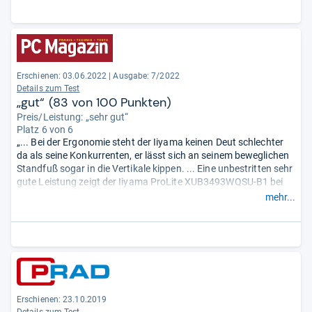
Erschienen: 03.06.2022
|
Ausgabe: 7/2022
Details zum Test
„gut“ (83 von 100 Punkten)
Preis/Leistung: „sehr gut“
Platz 6 von 6
„... Bei der Ergonomie steht der Iiyama keinen Deut schlechter
da als seine Konkurrenten, er lässt sich an seinem beweglichen
Standfuß sogar in die Vertikale kippen. ... Eine unbestritten sehr
gute Leistung zeigt der Iiyama ProLite XUB3493WQSU-B1 bei
der Energieeffizienz, denn um sein durchschnittlich 340 cd/m²
mehr...
helles Bild zu generieren, fordert der Monitor lediglich sparsame
35 Watt von seinem internen Netzteil. ...“
Erschienen: 23.10.2019
Details zum Test