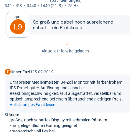
(535 Meinungen)
34"
IPS
3440 x 1440 (21: 9)
75 Hz
Gut
So groß und dabei noch aus­rei­chend
1,9
scharf – ein Preis­knal­ler
Aktuelle Info wird geladen...
Unser Fazit
25.09.2019
Ultrabreiter Medienmeister. 34-Zoll Monitor mit farbenfrohem
IPS-Panel, guter Auflösung und schneller
Reaktionsgeschwindigkeit. Gut ausgestattet, verstellbar und
optisch ansprechend bei einem überraschend niedrigen Preis.
Vollständiges Fazit lesen
Stärken
großes, noch scharfes Display mit schmalen Rändern
zum gelegentlichen Gaming geeignet
ergonomisch voll flexibel