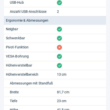
vorhanden
USB-Hub
Anzahl USB-Anschlüsse
2
Ergonomie & Abmessungen
vorhanden
Neigbar
vorhanden
Schwenkbar
fehlt
Pivot-Funktion
vorhanden
VESA-Bohrung
vorhanden
Höhenverstellbar
Höhenverstellbereich
13 cm
Abmessungen mit Standfuß
Breite
81,7 cm
Tiefe
23 cm
Höhe
41,5 cm