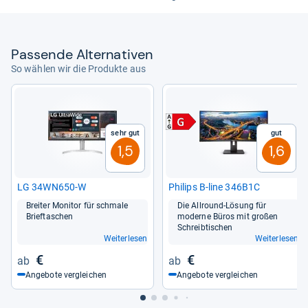
Pas­sende Alter­na­ti­ven
So wählen wir die Produkte aus
Sehr gut
Gut
1,5
1,6
LG 34WN650-​W
Phi­lips B-​line 346B1C
Brei­ter Moni­tor für schmale
Die All­round-​Lösung für
Brief­ta­schen
moderne Büros mit großen
Schreib­ti­schen
Weiterlesen
Weiterlesen
€
€
Angebote vergleichen
Angebote vergleichen