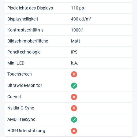
Pixeldichte des Displays
110 ppi
Displayhelligkeit
400 cd/m²
Kontrastverhältnis
1000:1
Bildschirmoberfläche
Matt
Paneltechnologie
IPS
Mini-LED
k.A.
fehlt
Touchscreen
vorhanden
Ultrawide-Monitor
fehlt
Curved
fehlt
Nvidia G-Sync
vorhanden
AMD FreeSync
fehlt
HDR-Unterstützung