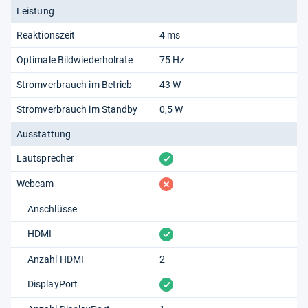
Leistung
Reaktionszeit
4 ms
Optimale Bildwiederholrate
75 Hz
Stromverbrauch im Betrieb
43 W
Stromverbrauch im Standby
0,5 W
Ausstattung
vorhanden
Lautsprecher
fehlt
Webcam
Anschlüsse
vorhanden
HDMI
Anzahl HDMI
2
vorhanden
DisplayPort