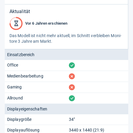
Aktualität
Vor 6 Jahren erschienen
Das Modell ist nicht mehr aktu­ell, im Schnitt ver­blei­ben Moni­
tore 3 Jahre am Markt.
Einsatzbereich
vorhanden
Office
fehlt
Medienbearbeitung
fehlt
Gaming
vorhanden
Allround
Displayeigenschaften
Displaygröße
34"
Displayauflösung
3440 x 1440 (21:9)