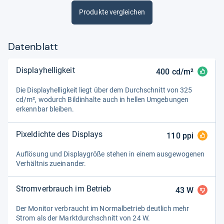
Produkte vergleichen
Datenblatt
Displayhelligkeit
400
cd/m²
Die Dis­play­hel­lig­keit liegt über dem Durch­schnitt von 325
cd/m², wodurch Bild­in­halte auch in hel­len Umge­bun­gen
erkenn­bar blei­ben.
Pixeldichte des Displays
110
ppi
Auf­lö­sung und Dis­play­größe ste­hen in einem aus­ge­wo­ge­nen
Ver­hält­nis zuein­an­der.
Stromverbrauch im Betrieb
43
W
Der Moni­tor ver­braucht im Nor­mal­be­trieb deut­lich mehr
Strom als der Markt­durch­schnitt von 24 W.