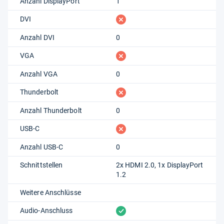
Anzahl DisplayPort
1
fehlt
DVI
Anzahl DVI
0
fehlt
VGA
Anzahl VGA
0
fehlt
Thunderbolt
Anzahl Thunderbolt
0
fehlt
USB-C
Anzahl USB-C
0
Schnittstellen
2x HDMI 2.0, 1x DisplayPort
1.2
Weitere Anschlüsse
vorhanden
Audio-Anschluss