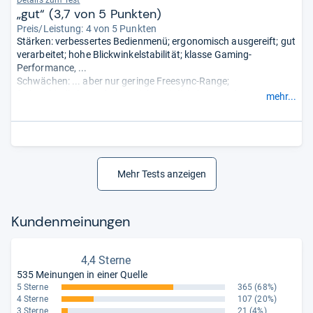
„gut“ (3,7 von 5 Punkten)
Preis/Leistung: 4 von 5 Punkten
Stärken: verbessertes Bedienmenü; ergonomisch ausgereift; gut
verarbeitet; hohe Blickwinkelstabilität; klasse Gaming-
Performance, ...
Schwächen: ... aber nur geringe Freesync-Range;
farbverbindliches Arbeiten nicht möglich; kein Modus, um Filme
mehr...
im 21:9-Format ohne Balken abzuspielen.
- Zusammengefasst
durch unsere Redaktion.
Mehr Tests anzeigen
Kun­den­mei­nun­gen
4,4 Sterne
535 Meinungen in einer Quelle
5 Sterne
365
(68%)
4 Sterne
107
(20%)
3 Sterne
21
(4%)