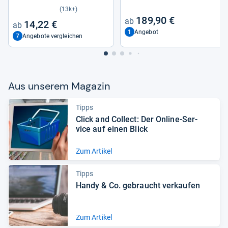
(13k+)
189,90 €
14,22 €
1
Angebot
7
Angebote vergleichen
Aus unse­rem Maga­zin
Tipps
Click and Col­lect: Der Online-​Ser­
vice auf einen Blick
Zum Artikel
Tipps
Handy & Co. gebraucht ver­kau­fen
Zum Artikel