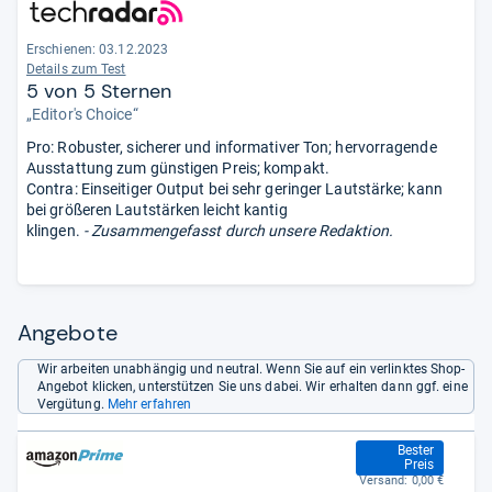
Erschienen: 03.12.2023
Details zum Test
5 von 5 Sternen
„Editor's Choice“
Pro: Robuster, sicherer und informativer Ton; hervorragende
Ausstattung zum günstigen Preis; kompakt.
Contra: Einseitiger Output bei sehr geringer Lautstärke; kann
bei größeren Lautstärken leicht kantig
klingen.
- Zusammengefasst durch unsere Redaktion.
Angebote
Wir arbeiten unabhängig und neutral. Wenn Sie auf ein verlinktes Shop-
Angebot klicken, unterstützen Sie uns dabei. Wir erhalten dann ggf. eine
Vergütung.
Mehr erfahren
89,00 €
Bester
Preis
Versand:
0,00 €