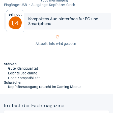
(558 Meinungen)
Ein­gänge: USB
Aus­gänge: Kopf­hö­rer, Cinch
Sehr gut
Kom­pak­tes Audioin­ter­face für PC und
1,4
Smart­phone
Aktuelle Info wird geladen...
Stärken
Gute Klangqualität
Leichte Bedienung
Hohe Kompatibilität
Schwächen
Kopfhörerausgang rauscht im Gaming-Modus
Im Test der Fach­ma­ga­zine