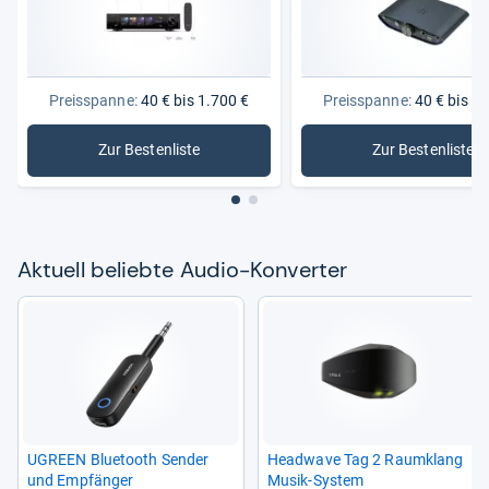
Preisspanne:
40 € bis 1.700 €
Preisspanne:
40 € bis 1.
Zur Bestenliste
Zur Bestenliste
: Audio-Konverter
: Digital
Aktu­ell beliebte Audio-​Kon­ver­ter
UGREEN Blue­tooth Sen­der
Head­wave Tag 2 Raum­klang
und Emp­fän­ger
Musik-​Sys­tem