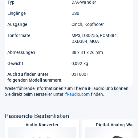
Typ
D/A-Wandler
Eingänge
USB
Ausgänge
Cinch
Kopfhörer
Tonformate
MP3, DSD256, PCM384,
DXD384, MQA
Abmessungen
88 x 81 x 26 mm
Gewicht
0,092 kg
Auch zu finden unter
0316001
folgenden Modellnummern:
Weiterführende Informationen zum Thema iFi audio Uno können
Sie direkt beim Hersteller unter
ifi-audio.com
finden.
Pas­sende Bes­ten­lis­ten
Audio-Konverter
Digital-Analog-Wand