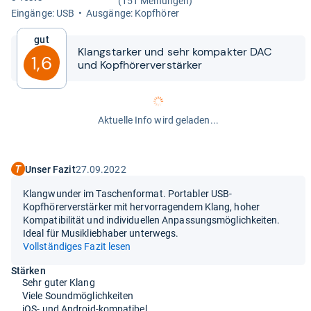
(151 Meinungen)
Ein­gänge: USB
Aus­gänge: Kopf­hö­rer
Gut
Klang­star­ker und sehr kom­pak­ter DAC
1,6
und Kopf­hö­rer­ver­stär­ker
Aktuelle Info wird geladen...
Unser Fazit
27.09.2022
Klangwunder im Taschenformat. Portabler USB-
Kopfhörerverstärker mit hervorragendem Klang, hoher
Kompatibilität und individuellen Anpassungsmöglichkeiten.
Ideal für Musikliebhaber unterwegs.
Vollständiges Fazit lesen
Stärken
Sehr guter Klang
Viele Soundmöglichkeiten
iOS- und Android-kompatibel