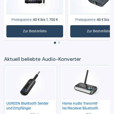
Preisspanne:
40 € bis 1.700 €
Preisspanne:
40 € bis 1.
Zur Bestenliste
Zur Bestenliste
: Audio-Konverter
: Digital
Aktu­ell beliebte Audio-​Kon­ver­ter
UGREEN Blue­tooth Sen­der
Hama Audio Trans­mit­
und Emp­fän­ger
ter/Recei­ver Blue­tooth