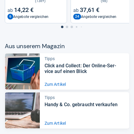
(13k+)
(98)
14,22 €
37,61 €
6
24
Angebote vergleichen
Angebote vergleichen
Aus unse­rem Maga­zin
Tipps
Click and Col­lect: Der Online-​Ser­
vice auf einen Blick
Zum Artikel
Tipps
Handy & Co. gebraucht ver­kau­fen
Zum Artikel