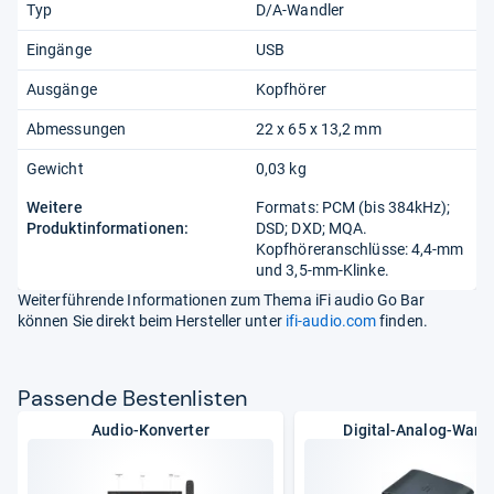
Typ
D/A-Wandler
Eingänge
USB
Ausgänge
Kopfhörer
Abmessungen
22 x 65 x 13,2 mm
Gewicht
0,03 kg
Weitere
Formats: PCM (bis 384kHz);
Produktinformationen:
DSD; DXD; MQA.
Kopfhöreranschlüsse: 4,4-mm
und 3,5-mm-Klinke.
Weiterführende Informationen zum Thema iFi audio Go Bar
können Sie direkt beim Hersteller unter
ifi-audio.com
finden.
Pas­sende Bes­ten­lis­ten
Audio-Konverter
Digital-Analog-Wand