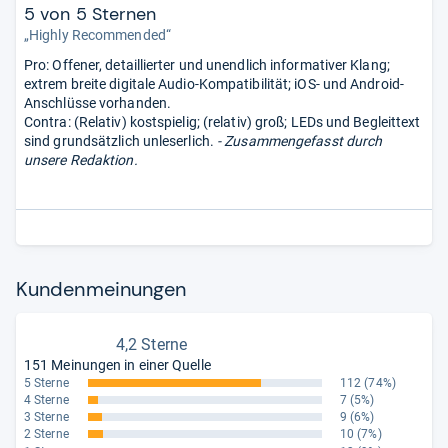
5 von 5 Sternen
„Highly Recommended“
Pro: Offener, detaillierter und unendlich informativer Klang;
extrem breite digitale Audio-Kompatibilität; iOS- und Android-
Anschlüsse vorhanden.
Contra: (Relativ) kostspielig; (relativ) groß; LEDs und Begleittext
sind grundsätzlich unleserlich.
- Zusammengefasst durch
unsere Redaktion.
Kun­den­mei­nun­gen
4,2 Sterne
151 Meinungen in einer Quelle
5 Sterne
112
(74%)
4 Sterne
7
(5%)
3 Sterne
9
(6%)
2 Sterne
10
(7%)