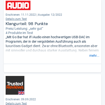
Erschienen: 11.11.2022
|
Ausgabe: 12/2022
Details zum Test
Klangurteil: 98 Punkte
Preis/Leistung: „sehr gut“
4 Produkte im Test
„Mit Go Bar hat iFi Audio einen hochwertigen USB-DAC im
Programm, der in der vergoldeten Ausführung auch als
luxuriöses Gadget dient. Zwar ohne Bluetooth, ansonsten aber
mit sinnvoller und durchaus starker Ausstattung. Neben feinem
Finish überzeugen auch die rundum sehr guten klanglichen
mehr...
Eigenschaften: Trockene, prägnante Bässe und fein gezeichnete
Höhen.“
Erschienen: 09.09.2022
Details zum Test