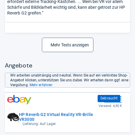
erfordert externe Tracking-Kästchen. ... Wem bei VR vor allem
Schärfe und Bildklarheit wichtig sind, kann aber getrost zur HP
Reverb G2 greifen.“
Mehr Tests anzeigen
Angebote
Wir arbeiten unabhängig und neutral. Wenn Sie auf ein verlinktes Shop-
Angebot klicken, unterstützen Sie uns dabei. Wir erhalten dann ggf. eine
Vergütung.
Mehr erfahren
87,25 €
Gebraucht
Versand:
6,90 €
HP Reverb G2 Virtual Reality VR-Brille
VR3000
Lieferung: Auf Lager