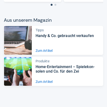
Aus unse­rem Maga­zin
Tipps
Handy & Co. gebraucht ver­kau­fen
Zum Artikel
Produkte
Home-​Enter­tain­ment – Spiele­kon­
so­len und Co. für den Zei
Zum Artikel