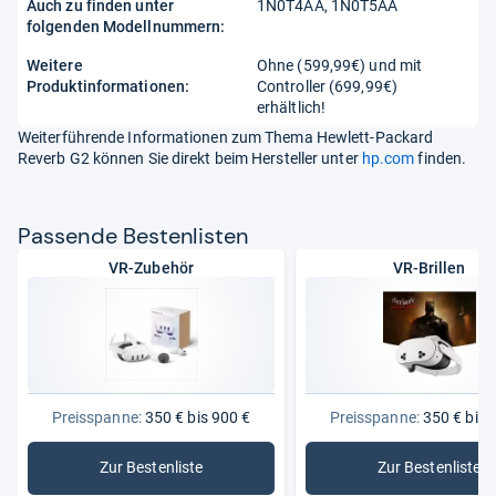
Auch zu finden unter
1N0T4AA, 1N0T5AA
folgenden Modellnummern:
Weitere
Ohne (599,99€) und mit
Produktinformationen:
Controller (699,99€)
erhältlich!
Weiterführende Informationen zum Thema Hewlett-Packard
Reverb G2 können Sie direkt beim Hersteller unter
hp.com
finden.
Pas­sende Bes­ten­lis­ten
VR-Zubehör
VR-Brillen
Preisspanne:
350 € bis 900 €
Preisspanne:
350 € bis 
Zur Bestenliste
Zur Bestenliste
: VR-Zubehör
: VR-Brille