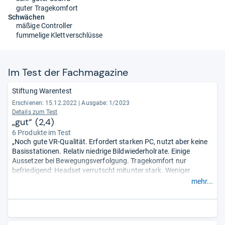
guter Tragekomfort
Schwächen
mäßige Controller
fummelige Klettverschlüsse
Im Test der Fach­ma­ga­zine
Stiftung Warentest
Erschienen: 15.12.2022
|
Ausgabe: 1/2023
Details zum Test
„gut“ (2,4)
6 Produkte im Test
„Noch gute VR-Qualität. Erfordert starken PC, nutzt aber keine
Basisstationen. Relativ niedrige Bildwiederholrate. Einige
Aussetzer bei Bewegungsverfolgung. Tragekomfort nur
befriedigend: Headset verrutscht mitunter stark. Weniger
immersiv als andere. Nicht ideal für Brillenträger. Die
mehr...
Datenschutzerklärung von Microsoft ist lückenhaft.“