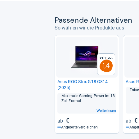
Pas­sende Alter­na­ti­ven
So wählen wir die Produkte aus
Sehr gut
1,4
Asus ROG Strix G18 G814
Asus 
(2025)
Fokus
Maxi­male Gaming-​Power im 18-​
Zoll-​For­mat
Weiterlesen
€
€
Angebote vergleichen
Angeb