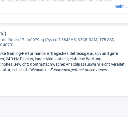
mehr...
0%)
urde:
Omen 17-db0079ng (Ryzen 7 8845HS, 32GB RAM, 1TB SSD,
X 4070)
arke Gaming-Performance; erträgliches Betriebsgeräusch und gute
n; 240-Hz-Display; lange Akkulaufzeit; einfache Wartung.
hohes Gewicht; Kontrastschwäche; Anschlussauswahl leicht veraltet;
statur; schlechte Webcam.
- Zusammengefasst durch unsere