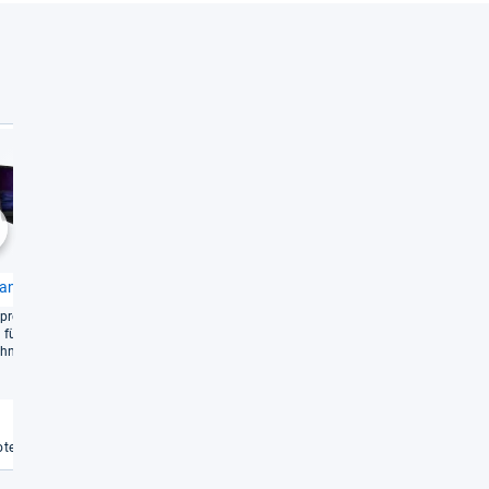
Gut
Gut
2,2
2,4
chste
ana A17 AI B8V
Medion Era­zer Scout 17 E1
(Core 5 210H, 16GB RAM, 1TB
preist und aus­rei­chend
SSD, RTX 5050)
 für aktu­elle Titel, aber
Solide Gaming-​Leis­tung mit
ohne Kom­pro­misse
soli­den Fea­tu­res zu einem
hohen Preis.
Weiterlesen
Weiterlesen
€
te vergleichen
Angebote vergleichen