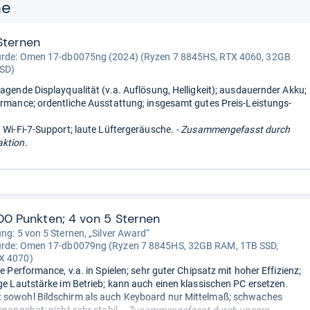
ne
Sternen
urde:
Omen 17-db0075ng (2024) (Ryzen 7 8845HS, RTX 4060, 32GB
SD)
ragende Displayqualität (v.a. Auflösung, Helligkeit); ausdauernder Akku;
ormance; ordentliche Ausstattung; insgesamt gutes Preis-Leistungs-
n Wi-Fi-7-Support; laute Lüftergeräusche.
- Zusammengefasst durch
ktion.
00 Punkten; 4 von 5 Sternen
ung: 5 von 5 Sternen, „Silver Award“
urde:
Omen 17-db0079ng (Ryzen 7 8845HS, 32GB RAM, 1TB SSD,
X 4070)
le Performance, v.a. in Spielen; sehr guter Chipsatz mit hoher Effizienz;
ige Lautstärke im Betrieb; kann auch einen klassischen PC ersetzen.
 sowohl Bildschirm als auch Keyboard nur Mittelmaß; schwaches
enangebot; nicht sehr stabil.
- Zusammengefasst durch unsere