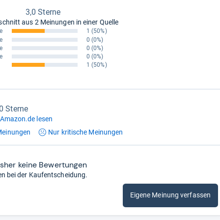
3,0 Sterne
schnitt aus
2 Meinungen in einer Quelle
e
1
(50%)
e
0
(0%)
e
0
(0%)
e
0
(0%)
1
(50%)
,0 Sterne
 Amazon.de lesen
einungen
Nur kritische
Meinungen
isher keine Bewertungen
en bei der Kaufentscheidung.
Eigene Meinung verfassen