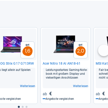
Gut
Gut
1,6
2,0
nä
ROG Strix G17 G713RW
Acer Nitro 18 AI AN18-​61
MSI Kat
 liegt allein auf Spie­len
Leis­tungs­star­kes Gaming-​Note­
Fair be
book mit großem Dis­play und
schnell
viel­sei­ti­gen Anschlüs­sen
nicht 
Weiterlesen
Weiterlesen
€
€
ote vergleichen
Angebote vergleichen
Angebo