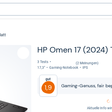
latt
HP Omen 17 (2024) 
3 Tests
(2 Meinungen)
17,3"
Gaming-​Note­book
IPS
Gut
Gaming-​​Genuss, fair be
1,9
Aktuelle Info wi