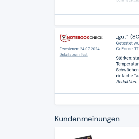
Redaktion.
„gut“ (8
Getestet w
GeForce RT
Erschienen: 24.07.2024
Details zum Test
Stärken: st
Temperature
Schwächen: 
einfache Ta
Redaktion.
Kun­den­mei­nun­gen