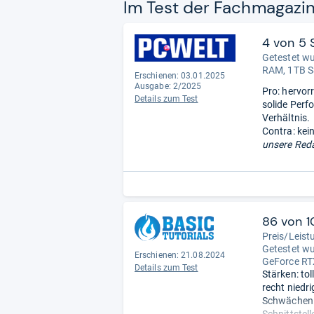
Im Test der Fach­ma­ga­zi
4 von 5 
Getestet w
RAM, 1TB S
Erschienen: 03.01.2025
Ausgabe: 2/2025
Pro: hervor
Details zum Test
solide Perf
Verhältnis.
Contra: kei
unsere Reda
86 von 1
Preis/Leist
Getestet w
Erschienen: 21.08.2024
GeForce RT
Details zum Test
Stärken: tol
recht niedr
Schwächen:
Schnittstell