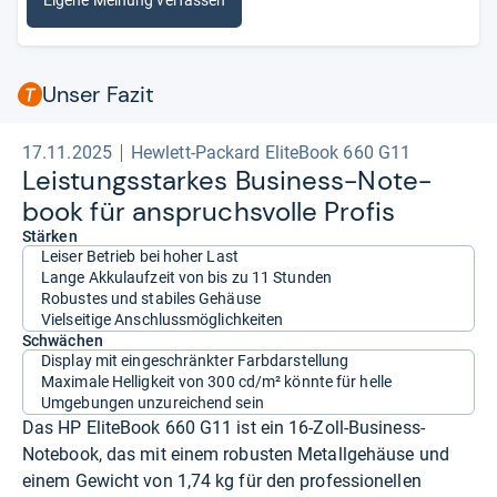
Eigene Meinung verfassen
Unser Fazit
17.11.2025
Hewlett-Packard EliteBook 660 G11
Leis­tungs­star­kes Busi­ness-​Note­
book für anspruchs­volle Pro­fis
Stärken
Leiser Betrieb bei hoher Last
Lange Akkulaufzeit von bis zu 11 Stunden
Robustes und stabiles Gehäuse
Vielseitige Anschlussmöglichkeiten
Schwächen
Display mit eingeschränkter Farbdarstellung
Maximale Helligkeit von 300 cd/m² könnte für helle
Umgebungen unzureichend sein
Das HP EliteBook 660 G11 ist ein 16-Zoll-Business-
Notebook, das mit einem robusten Metallgehäuse und
einem Gewicht von 1,74 kg für den professionellen