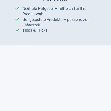
Neutrale Ratgeber – hilfreich für Ihre
Produktwahl
Gut getestete Produkte – passend zur
Jahreszeit
Tipps & Tricks
Datenschutz und Widerruf
Auf
Auf
Auf
Facebook
Instagram
X
folgen
folgen
folgen
Über uns
Testmagazine