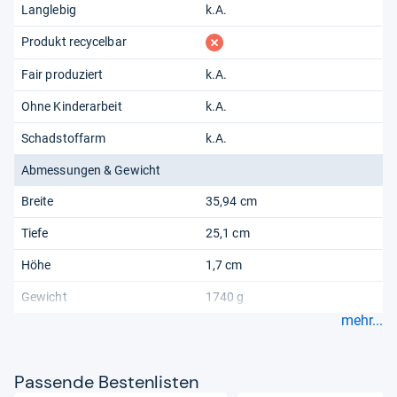
Langlebig
k.A.
fehlt
Produkt recycelbar
Fair produziert
k.A.
Ohne Kinderarbeit
k.A.
Schadstoffarm
k.A.
Abmessungen & Gewicht
Breite
35,94 cm
Tiefe
25,1 cm
Höhe
1,7 cm
Gewicht
1740 g
mehr...
Pas­sende Bes­ten­lis­ten