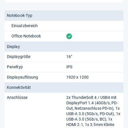
Notebook-Typ
Einsatzbereich
vorhanden
Office-Notebook
Display
Displaygröße
16"
Paneltyp
IPS
Displayauflösung
1920 x 1200
Konnektivität
Anschlüsse
2x Thunderbolt 4 /​ USB4 mit
DisplayPort 1.4 (40Gb/​s, PD-
Out, Netzanschluss PD-In), 1x
USB-A 3.0 (5Gb/​s, PD-Out), 1x
USB-A 3.0 (5Gb/​s, BC), 1x
HDMI 2.1, 1x 3.5mm Klinke