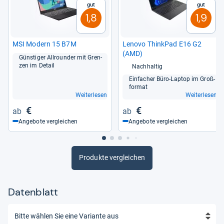
Gut
Gut
1,8
1,9
MSI Modern 15 B7M
Lenovo Think­Pad E16 G2
(AMD)
Güns­ti­ger All­roun­der mit Gren­
zen im Detail
Nachhaltig
Ein­fa­cher Büro-​Lap­top im Groß­
for­mat
Weiterlesen
Weiterlesen
€
€
Angebote vergleichen
Angebote vergleichen
Produkte vergleichen
Datenblatt