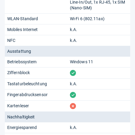
Line-In/​Out, 1x RJ-45, 1x SIM
(Nano-SIM)
WLAN-Standard
Wi-Fi 6 (802.11​ax)
Mobiles Internet
k.A.
NFC
k.A.
Ausstattung
Betriebssystem
Windows 11
vorhanden
Ziffernblock
Tastaturbeleuchtung
k.A.
vorhanden
Fingerabdrucksensor
fehlt
Kartenleser
Nachhaltigkeit
Energiesparend
k.A.