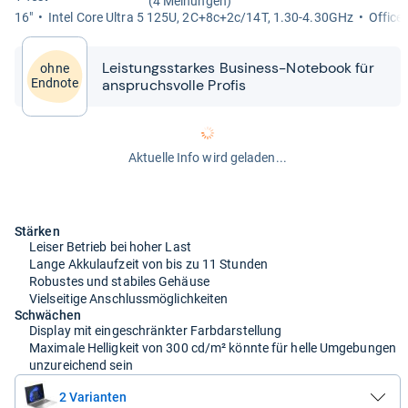
(4 Meinungen)
16"
Intel Core Ultra 5 125U, 2C+8c+2c/14T, 1.30-​4.30GHz
Office-
Leis­tungs­star­kes Busi­ness-​​Note­book für
ohne
anspruchs­volle Pro­fis
Endnote
Aktuelle Info wird geladen...
Stärken
Leiser Betrieb bei hoher Last
Lange Akkulaufzeit von bis zu 11 Stunden
Robustes und stabiles Gehäuse
Vielseitige Anschlussmöglichkeiten
Schwächen
Display mit eingeschränkter Farbdarstellung
Maximale Helligkeit von 300 cd/m² könnte für helle Umgebungen
unzureichend sein
2 Varianten