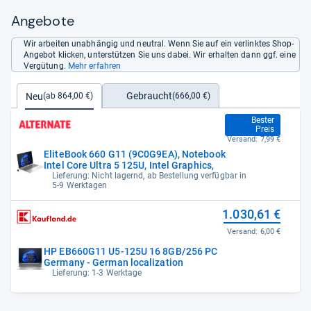
Angebote
Wir arbeiten unabhängig und neutral. Wenn Sie auf ein verlinktes Shop-
Angebot klicken, unterstützen Sie uns dabei. Wir erhalten dann ggf. eine
Vergütung.
Mehr erfahren
Gebraucht
Neu
(666,00 €)
(ab 864,00 €)
864,00 €
Bester
Preis
Versand:
7,99 €
EliteBook 660 G11 (9C0G9EA), Notebook
Intel Core Ultra 5 125U, Intel Graphics,
Lieferung: Nicht lagernd, ab Bestellung verfügbar in
5-9 Werktagen
1.030,61 €
Versand:
6,00 €
HP EB660G11 U5-125U 16 8GB/256 PC
Germany - German localization
Lieferung: 1-3 Werktage