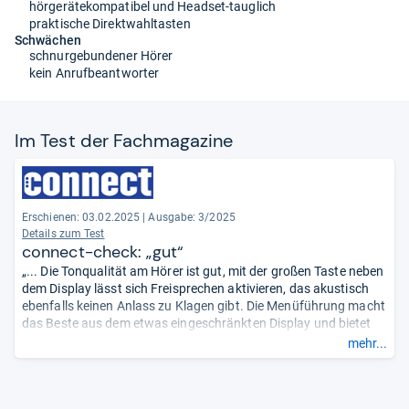
hörgerätekompatibel und Headset-tauglich
praktische Direktwahltasten
Schwächen
schnurgebundener Hörer
kein Anrufbeantworter
Im Test der Fach­ma­ga­zine
Erschienen: 03.02.2025
|
Ausgabe: 3/2025
Details zum Test
connect-check: „gut“
„... Die Tonqualität am Hörer ist gut, mit der großen Taste neben
dem Display lässt sich Freisprechen aktivieren, das akustisch
ebenfalls keinen Anlass zu Klagen gibt. Die Menüführung macht
das Beste aus dem etwas eingeschränkten Display und bietet
auch Unterstützung für Rufumleitungen oder den Abruf einer
mehr...
netzbasierten Sprachbox Allerdings, ein Seniorentelefon ist das
Gerät trotz Hörgerätekompatibilität eher nicht ...“