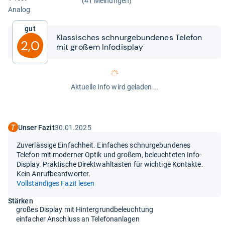
(41 Meinungen)
Ana­log
Gut
Klas­si­sches schnur­ge­bun­de­nes Tele­fon
2,0
mit großem Info­dis­play
Aktuelle Info wird geladen...
Unser Fazit
30.01.2025
Zuverlässige Einfachheit. Einfaches schnurgebundenes
Telefon mit moderner Optik und großem, beleuchteten Info-
Display. Praktische Direktwahltasten für wichtige Kontakte.
Kein Anrufbeantworter.
Vollständiges Fazit lesen
Stärken
großes Display mit Hintergrundbeleuchtung
einfacher Anschluss an Telefonanlagen