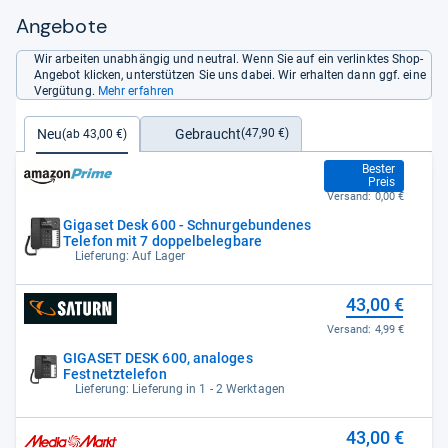
Angebote
Wir arbeiten unabhängig und neutral. Wenn Sie auf ein verlinktes Shop-
Angebot klicken, unterstützen Sie uns dabei. Wir erhalten dann ggf. eine
Vergütung.
Mehr erfahren
Gebraucht
Neu
(47,90 €)
(ab 43,00 €)
43,00 €
Bester
Preis
Versand:
0,00 €
Gigaset Desk 600 - Schnurgebundenes
Telefon mit 7 doppelbelegbare
Lieferung: Auf Lager
43,00 €
Versand:
4,99 €
GIGASET DESK 600, analoges
Festnetztelefon
Lieferung: Lieferung in 1 - 2 Werktagen
43,00 €