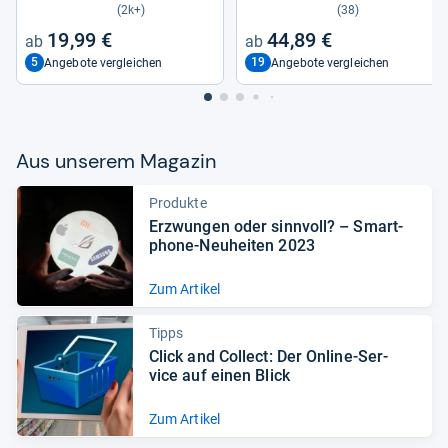
(2k+)
(38)
19,99 €
44,89 €
5
19
Angebote vergleichen
Angebote vergleichen
Aus unse­rem Maga­zin
Produkte
Erzwun­gen oder sinn­voll? – Smart­
phone-​Neu­hei­ten 2023
Zum Artikel
Tipps
Click and Col­lect: Der Online-​Ser­
vice auf einen Blick
Zum Artikel