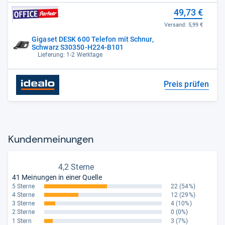
49,73 €
Versand:
5,99 €
Gigaset DESK 600 Telefon mit Schnur,
Schwarz S30350-H224-B101
Lieferung: 1-2 Werktage
Preis prüfen
Kun­den­mei­nun­gen
4,2 Sterne
41 Meinungen in einer Quelle
5 Sterne
22
(54%)
4 Sterne
12
(29%)
3 Sterne
4
(10%)
2 Sterne
0
(0%)
1 Stern
3
(7%)