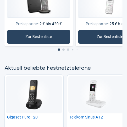
Preisspanne:
2 € bis 420 €
Preisspanne:
25 € bis 1
Zur Bestenliste
Zur Bestenliste
: Festnetztelefone
: Analoge
Aktu­ell beliebte Fest­netz­te­le­fone
Giga­set Pure 120
Tele­kom Sinus A12