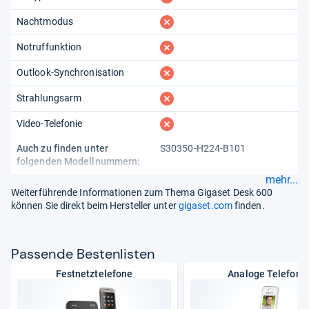
fehlt
Nachtmodus
fehlt
Notruffunktion
fehlt
Outlook-Synchronisation
fehlt
Strahlungsarm
fehlt
Video-Telefonie
Auch zu finden unter
S30350-H224-B101
folgenden Modellnummern:
mehr...
Weiterführende Informationen zum Thema Gigaset Desk 600
können Sie direkt beim Hersteller unter
gigaset.com
finden.
Pas­sende Bes­ten­lis­ten
Festnetztelefone
Analoge Telefone