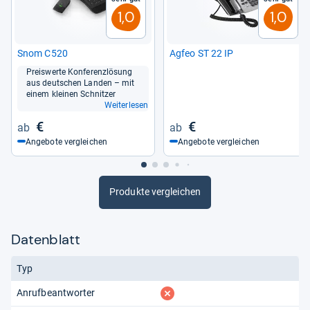
1,0
1,0
Snom C520
Agfeo ST 22 IP
Preis­werte Kon­fe­renz­lö­sung
aus deut­schen Lan­den – mit
einem klei­nen Schnit­zer
Weiterlesen
€
€
Angebote vergleichen
Angebote vergleichen
Produkte vergleichen
Datenblatt
Typ
fehlt
Anrufbeantworter