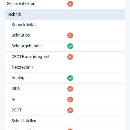
fehlt
Seniorentelefon
Technik
Konnektivität
fehlt
Schnurlos
vorhanden
Schnurgebunden
fehlt
DECT-Basis integriert
Netztechnik
vorhanden
Analog
fehlt
ISDN
fehlt
IP
fehlt
DECT
Schnittstellen