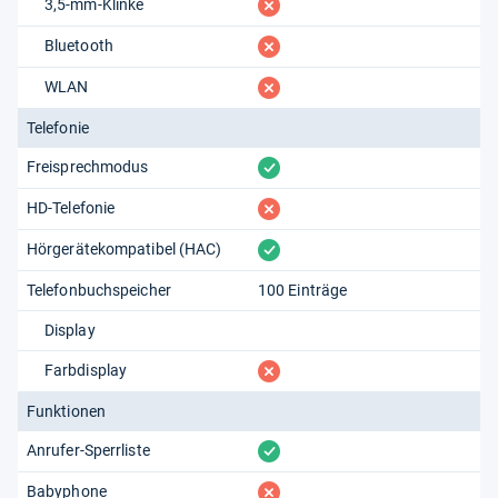
fehlt
3,5-mm-Klinke
fehlt
Bluetooth
fehlt
WLAN
Telefonie
vorhanden
Freisprechmodus
fehlt
HD-Telefonie
vorhanden
Hörgerätekompatibel (HAC)
Telefonbuchspeicher
100 Einträge
Display
fehlt
Farbdisplay
Funktionen
vorhanden
Anrufer-Sperrliste
fehlt
Babyphone