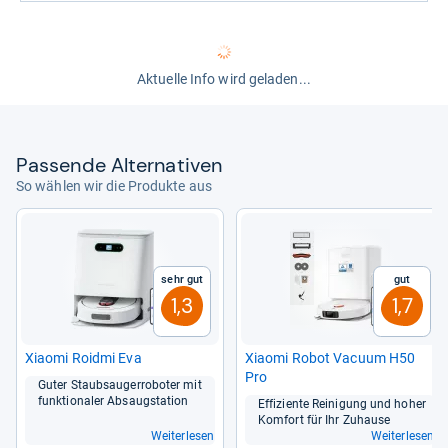
Aktuelle Info wird geladen...
Pas­sende Alter­na­ti­ven
So wählen wir die Produkte aus
Sehr gut
Gut
1,3
1,7
Xiaomi Roidmi Eva
Xiaomi Robot Vacuum H50
Pro
Guter Staub­sau­ger­ro­bo­ter mit
funk­tio­na­ler Absaug­sta­tion
Effi­zi­ente Rei­ni­gung und hoher
Kom­fort für Ihr Zuhause
Weiterlesen
Weiterlesen