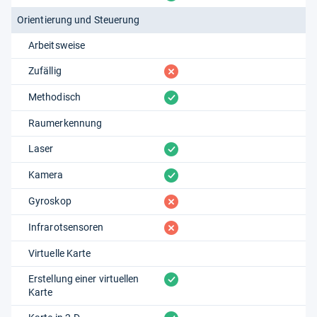
Orientierung und Steuerung
Arbeitsweise
fehlt
Zufällig
vorhanden
Methodisch
Raumerkennung
vorhanden
Laser
vorhanden
Kamera
fehlt
Gyroskop
fehlt
Infrarotsensoren
Virtuelle Karte
vorhanden
Erstellung einer virtuellen
Karte