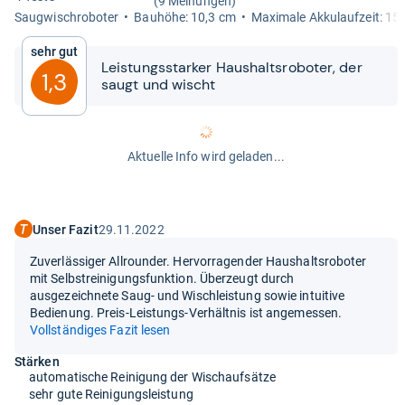
(9 Meinungen)
Saug­wisch­ro­bo­ter
Bau­höhe: 10,3 cm
Maxi­male Akku­lauf­zeit: 15
Sehr gut
Leis­tungs­star­ker Haus­halts­ro­bo­ter, der
1,3
saugt und wischt
Aktuelle Info wird geladen...
Unser Fazit
29.11.2022
Zuverlässiger Allrounder. Hervorragender Haushaltsroboter
mit Selbstreinigungsfunktion. Überzeugt durch
ausgezeichnete Saug- und Wischleistung sowie intuitive
Bedienung. Preis-Leistungs-Verhältnis ist angemessen.
Vollständiges Fazit lesen
Stärken
automatische Reinigung der Wischaufsätze
sehr gute Reinigungsleistung