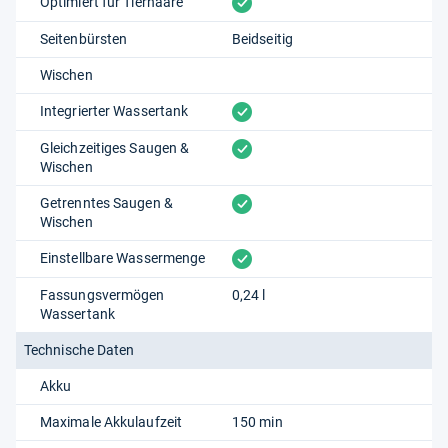
vorhanden
Optimiert für Tierhaare
Seitenbürsten
Beidseitig
Wischen
vorhanden
Integrierter Wassertank
vorhanden
Gleichzeitiges Saugen &
Wischen
vorhanden
Getrenntes Saugen &
Wischen
vorhanden
Einstellbare Wassermenge
Fassungsvermögen
0,24 l
Wassertank
Technische Daten
Akku
Maximale Akkulaufzeit
150 min