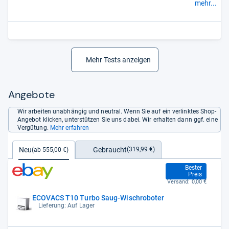
Ausdauer.
mehr...
Contra: Absaugfunktion erzeugt hohen Geräuschpegel;
Wischpads werden nicht angehoben; hohe
Anschaffungkosten.
- Zusammengefasst durch unsere
Redaktion.
Mehr Tests anzeigen
Angebote
Wir arbeiten unabhängig und neutral. Wenn Sie auf ein verlinktes Shop-
Angebot klicken, unterstützen Sie uns dabei. Wir erhalten dann ggf. eine
Vergütung.
Mehr erfahren
Gebraucht
Neu
(319,99 €)
(ab 555,00 €)
555,00 €
Bester
Preis
Versand:
0,00 €
ECOVACS T10 Turbo Saug-Wischroboter
Lieferung: Auf Lager