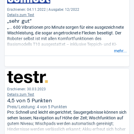
Erschienen: 04.11.2022
|
Ausgabe: 12/2022
Details zum Test
„sehr gut“
„... 600 Vibrationen pro Minute sorgen für eine ausgezeichnete
Wischleistung, die sogar angetrocknete Flecken beseitigt. Der
Roboter selbst ist mit allen Komfortfunktionen des
Basismodells T10 ausgestattet – inklusive Teppich- und KI-
basierter Hinderniserkennung, der Unterstützung verschiedener
mehr...
Sprachassistenten und einem inte grierten Videomanager samt
Fernüberwachung. ...“
Erschienen: 30.03.2023
Details zum Test
4,5 von 5 Punkten
Preis/Leistung: 4 von 5 Punkten
Pro: Schnell und leicht eingerichtet; Saugergebnisse können sich
sehen lassen; Navigation auf Höhe der Zeit; Wischfunktion auf
gutem Niveau; Wischpads werden automatisch gereinigt;
Hindernisse werden verlässlich erkannt; Akku erfreut sich hoher