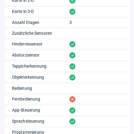
vorhanden
Karte in 2-D
vorhanden
Karte in 3-D
Anzahl Etagen
3
Zusätzliche Sensoren
vorhanden
Hindernissensor
vorhanden
Absturzsensor
vorhanden
Teppicherkennung
vorhanden
Objekterkennung
Bedienung
fehlt
Fernbedienung
vorhanden
App-Steuerung
vorhanden
Sprachsteuerung
Programmierung