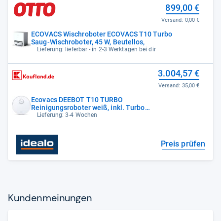
899,00 €
Versand:
0,00 €
ECOVACS Wischroboter ECOVACS T10 Turbo
Saug-Wischroboter, 45 W, Beutellos,
Lieferung: lieferbar - in 2-3 Werktagen bei dir
3.004,57 €
Versand:
35,00 €
Ecovacs DEEBOT T10 TURBO
Reinigungsroboter weiß, inkl. Turbo
Reinigungsstation
Lieferung: 3-4 Wochen
Preis prüfen
Kun­den­mei­nun­gen