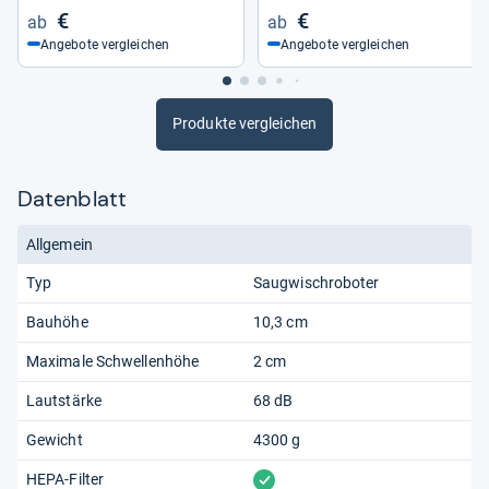
€
€
Angebote vergleichen
Angebote vergleichen
Produkte vergleichen
Datenblatt
Allgemein
Typ
Saugwischroboter
Bauhöhe
10,3 cm
Maximale Schwellenhöhe
2 cm
Lautstärke
68 dB
Gewicht
4300 g
vorhanden
HEPA-Filter