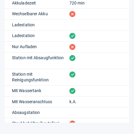
Akkuladezeit
720 min
fehlt
Wechselbarer Akku
Ladestation
vorhanden
Ladestation
fehlt
Nur Aufladen
vorhanden
Station mit Absaugfunktion
vorhanden
Station mit
Reinigungsfunktion
vorhanden
Mit Wassertank
Mit Wasseranschluss
k.A.
Absaugstation
fehlt
Staubbehälter (beutellos)