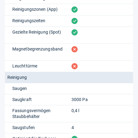
vorhanden
Reinigungszonen (App)
vorhanden
Reinigungszeiten
vorhanden
Gezielte Reinigung (Spot)
fehlt
Magnetbegrenzungsband
fehlt
Leuchttürme
Reinigung
Saugen
Saugkraft
3000 Pa
Fassungsvermögen
0,4 l
Staubbehälter
Saugstufen
4