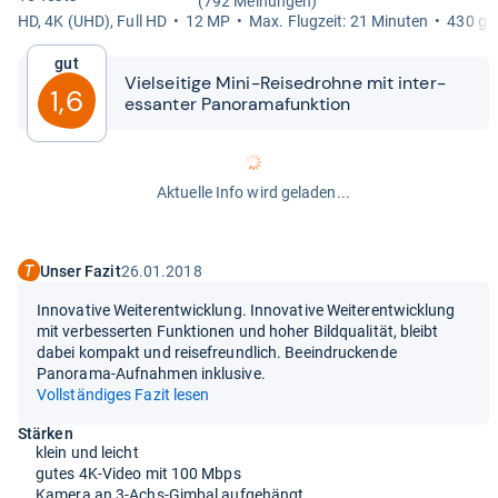
(792 Meinungen)
HD, 4K (UHD), Full HD
12 MP
Max. Flug­zeit: 21 Minu­ten
430 g
Gut
Viel­sei­tige Mini-​​Rei­se­drohne mit inter­
1,6
essan­ter Pan­ora­ma­funk­tion
Aktuelle Info wird geladen...
Unser Fazit
26.01.2018
Innovative Weiterentwicklung. Innovative Weiterentwicklung
mit verbesserten Funktionen und hoher Bildqualität, bleibt
dabei kompakt und reisefreundlich. Beeindruckende
Panorama-Aufnahmen inklusive.
Vollständiges Fazit lesen
Stärken
klein und leicht
gutes 4K-Video mit 100 Mbps
Kamera an 3-Achs-Gimbal aufgehängt