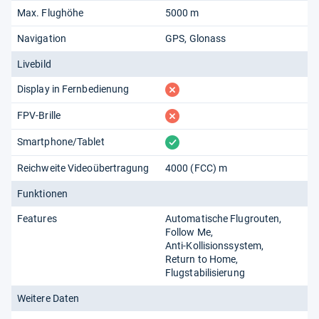
Max. Flughöhe
5000 m
Navigation
GPS
Glonass
Livebild
fehlt
Display in Fernbedienung
fehlt
FPV-Brille
vorhanden
Smartphone/Tablet
Reichweite Videoübertragung
4000 (FCC) m
Funktionen
Features
Automatische Flugrouten
Follow Me
Anti-Kollisionssystem
Return to Home
Flugstabilisierung
Weitere Daten