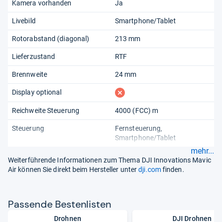
Kamera vorhanden
Ja
Livebild
Smartphone/Tablet
Rotorabstand (diagonal)
213 mm
Lieferzustand
RTF
Brennweite
24 mm
fehlt
Display optional
Reichweite Steuerung
4000 (FCC) m
Steuerung
Fernsteuerung
Smartphone/Tablet
mehr...
Weiterführende Informationen zum Thema DJI Innovations Mavic
Air können Sie direkt beim Hersteller unter
dji.com
finden.
Pas­sende Bes­ten­lis­ten
Drohnen
DJI Drohnen