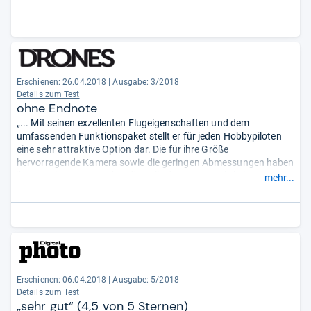
Erschienen: 26.04.2018
|
Ausgabe: 3/2018
Details zum Test
ohne Endnote
„... Mit seinen exzellenten Flugeigenschaften und dem
umfassenden Funktionspaket stellt er für jeden Hobbypiloten
eine sehr attraktive Option dar. Die für ihre Größe
hervorragende Kamera sowie die geringen Abmessungen haben
ihn in meinen Augen über die Rolle des ‚Notnagels bei
mehr...
Nichtverfügbarkeit einer größeren Drohne‘ gehievt ...“
Erschienen: 06.04.2018
|
Ausgabe: 5/2018
Details zum Test
„sehr gut“ (4,5 von 5 Sternen)