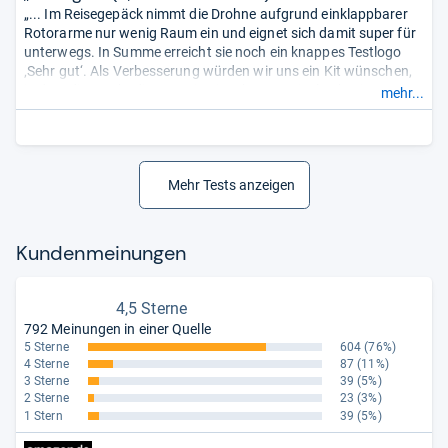
„... Im Reisegepäck nimmt die Drohne aufgrund einklappbarer
Rotorarme nur wenig Raum ein und eignet sich damit super für
unterwegs. In Summe erreicht sie noch ein knappes Testlogo
‚Sehr gut‘. Als Verbesserung würden wir uns ein Kit wünschen,
in dem die Fernbedienung ein eingebautes Display besitzt
mehr...
(ähnlich wie bei den Advanced- Modellen) sowie eine
Akkulaufzeit, die länger als nur rund 16 Minuten anhält.“
Mehr Tests anzeigen
Kun­den­mei­nun­gen
4,5 Sterne
792 Meinungen in einer Quelle
5 Sterne
604
(76%)
4 Sterne
87
(11%)
3 Sterne
39
(5%)
2 Sterne
23
(3%)
1 Stern
39
(5%)