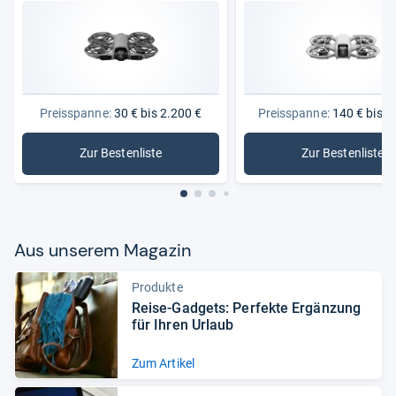
Preisspanne:
30 € bis 2.200 €
Preisspanne:
140 € bis 2
Zur Bestenliste
Zur Bestenliste
: Drohnen
: DJI Dro
Aus unse­rem Maga­zin
Produkte
Reise-​Gad­gets: Per­fekte Ergän­zung
für Ihren Urlaub
Zum Artikel