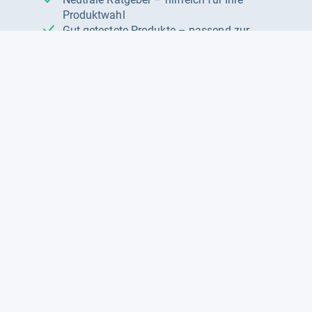
Produktwahl
Gut getestete Produkte – passend zur
Jahreszeit
Tipps & Tricks
Datenschutz und Widerruf
Auf
Auf
Auf
Facebook
Instagram
X
folgen
folgen
folgen
Über uns
Testmagazine
Unsere Redaktion
FAQ