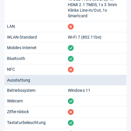
HDMI 2.1 TMDS, 1x 3.5mm
Klinke Line-In/​Out, 1x
Smartcard
fehlt
LAN
WLAN-Standard
Wi-Fi 7 (802.11​be)
vorhanden
Mobiles Internet
vorhanden
Bluetooth
fehlt
NFC
Ausstattung
Betriebssystem
Windows 11
vorhanden
Webcam
fehlt
Ziffernblock
vorhanden
Tastaturbeleuchtung