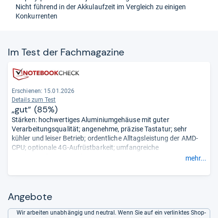
Nicht führend in der Akkulaufzeit im Vergleich zu einigen
Konkurrenten
Im Test der Fach­ma­ga­zine
Erschienen:
15.01.2026
Details zum Test
„gut“ (85%)
Stärken: hochwertiges Aluminiumgehäuse mit guter
Verarbeitungsqualität; angenehme, präzise Tastatur; sehr
kühler und leiser Betrieb; ordentliche Alltagsleistung der AMD-
CPU; optionale 4G-Aufrüstbarkeit; umfangreiche
Sicherheitsfunktionen für den Business-Einsatz.
mehr...
Schwächen: Arbeitsspeicher nicht aufrüstbar; Touchpad
reagiert teils träge; Tastatur nicht modular tauschbar; Display
unterdurchschnittlich für die Klasse; nur ein Jahr
Standardgarantie.
- Zusammengefasst durch unsere
Angebote
Redaktion.
Wir arbeiten unabhängig und neutral. Wenn Sie auf ein verlinktes Shop-