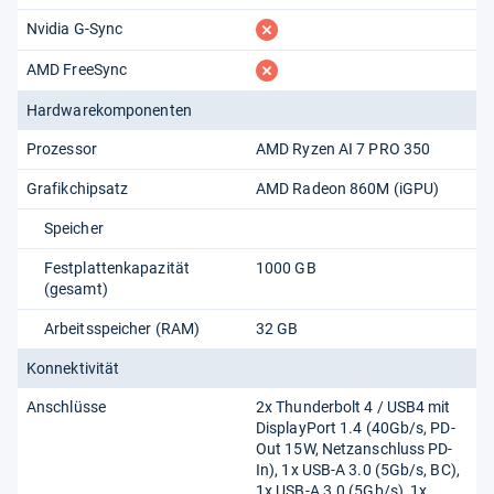
fehlt
Nvidia G-Sync
fehlt
AMD FreeSync
Hardwarekomponenten
Prozessor
AMD Ryzen AI 7 PRO 350
Grafikchipsatz
AMD Radeon 860M (iGPU)
Speicher
Festplattenkapazität
1000 GB
(gesamt)
Arbeitsspeicher (RAM)
32 GB
Konnektivität
Anschlüsse
2x Thunderbolt 4 /​ USB4 mit
DisplayPort 1.4 (40Gb/​s, PD-
Out 15W, Netzanschluss PD-
In), 1x USB-A 3.0 (5Gb/​s, BC),
1x USB-A 3.0 (5Gb/​s), 1x