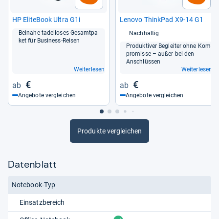
HP Eli­te­Book Ultra G1i
Lenovo Think­Pad X9-​14 G1
Bei­nahe tadel­lo­ses Gesamt­pa­
Nachhaltig
ket für Busi­ness-​Rei­sen
Pro­duk­ti­ver Beglei­ter ohne Kom­
pro­misse – außer bei den
Anschlüs­sen
Weiterlesen
Weiterlesen
€
€
Angebote vergleichen
Angebote vergleichen
Produkte vergleichen
Datenblatt
Notebook-Typ
Einsatzbereich