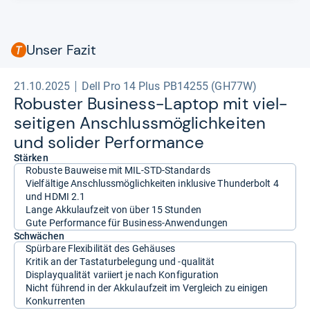
Unser Fazit
21.10.2025
Dell Pro 14 Plus PB14255 (GH77W)
Robus­ter Busi­ness-​Lap­top mit viel­
sei­ti­gen Anschluss­mög­lich­kei­ten
und soli­der Per­for­mance
Stärken
Robuste Bauweise mit MIL-STD-Standards
Vielfältige Anschlussmöglichkeiten inklusive Thunderbolt 4
und HDMI 2.1
Lange Akkulaufzeit von über 15 Stunden
Gute Performance für Business-Anwendungen
Schwächen
Spürbare Flexibilität des Gehäuses
Kritik an der Tastaturbelegung und -qualität
Displayqualität variiert je nach Konfiguration
Nicht führend in der Akkulaufzeit im Vergleich zu einigen
Konkurrenten