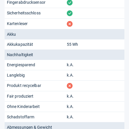
vorhanden
Fingerabdrucksensor
vorhanden
Sicherheitsschloss
fehlt
Kartenleser
Akku
Akkukapazität
55 Wh
Nachhaltigkeit
Energiesparend
k.A.
Langlebig
k.A.
fehlt
Produkt recycelbar
Fair produziert
k.A.
Ohne Kinderarbeit
k.A.
Schadstoffarm
k.A.
Abmessungen & Gewicht