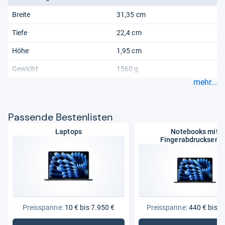
Breite
31,35 cm
Tiefe
22,4 cm
Höhe
1,95 cm
Gewicht
1560 g
mehr...
Pas­sende Bes­ten­lis­ten
Laptops
Notebooks mit
Fingerabdrucksens
Preisspanne:
10 € bis 7.950 €
Preisspanne:
440 € bis 5