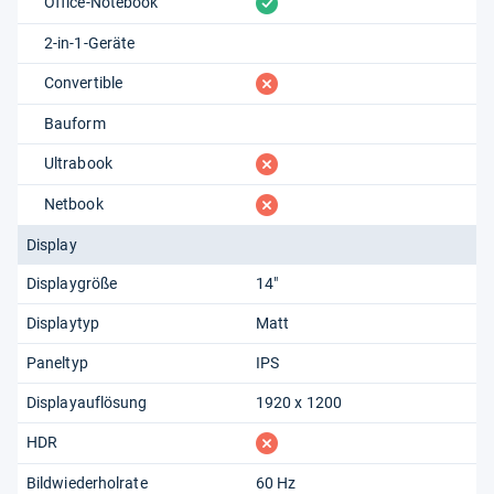
vorhanden
Office-Notebook
2-in-1-Geräte
fehlt
Convertible
Bauform
fehlt
Ultrabook
fehlt
Netbook
Display
Displaygröße
14"
Displaytyp
Matt
Paneltyp
IPS
Displayauflösung
1920 x 1200
fehlt
HDR
Bildwiederholrate
60 Hz