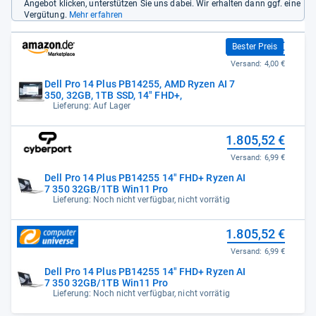
Angebot klicken, unterstützen Sie uns dabei. Wir erhalten dann ggf. eine
Vergütung.
Mehr erfahren
1.699,26 €
Bester Preis
Versand:
4,00 €
Dell Pro 14 Plus PB14255, AMD Ryzen AI 7
350, 32GB, 1TB SSD, 14" FHD+,
Lieferung: Auf Lager
1.805,52 €
Versand:
6,99 €
Dell Pro 14 Plus PB14255 14" FHD+ Ryzen AI
7 350 32GB/1TB Win11 Pro
Lieferung: Noch nicht verfügbar, nicht vorrätig
1.805,52 €
Versand:
6,99 €
Dell Pro 14 Plus PB14255 14" FHD+ Ryzen AI
7 350 32GB/1TB Win11 Pro
Lieferung: Noch nicht verfügbar, nicht vorrätig