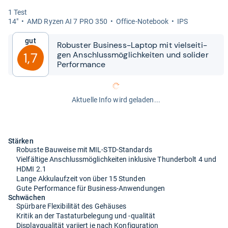
1 Test
14"
AMD Ryzen AI 7 PRO 350
Office-​Note­book
IPS
Gut
Robus­ter Busi­ness-​​Lap­top mit viel­sei­ti­
gen Anschluss­mög­lich­kei­ten und soli­der
1,7
Per­for­mance
Aktuelle Info wird geladen...
Stärken
Robuste Bauweise mit MIL-STD-Standards
Vielfältige Anschlussmöglichkeiten inklusive Thunderbolt 4 und
HDMI 2.1
Lange Akkulaufzeit von über 15 Stunden
Gute Performance für Business-Anwendungen
Schwächen
Spürbare Flexibilität des Gehäuses
Kritik an der Tastaturbelegung und -qualität
Displayqualität variiert je nach Konfiguration