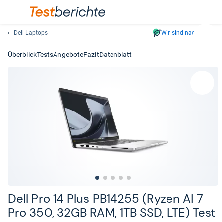
Dell Laptops
Wir sind nachhaltig
Suc
Geben
Überblick
Tests
Angebote
Fazit
Datenblatt
Sie
mindest
drei
Zeichen
ein.
Vorschl
erschei
automat
und
lassen
sich
mit
den
Dell Pro 14 Plus PB14255 (Ryzen AI 7
Pfeiltas
Pro 350, 32GB RAM, 1TB SSD, LTE) Test
auswähl