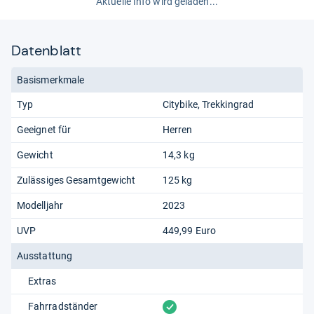
Aktuelle Info wird geladen...
Datenblatt
Basismerkmale
Typ
Citybike
Trekkingrad
Geeignet für
Herren
Gewicht
14,3 kg
Zulässiges Gesamtgewicht
125 kg
Modelljahr
2023
UVP
449,99 Euro
Ausstattung
Extras
vorhanden
Fahrradständer