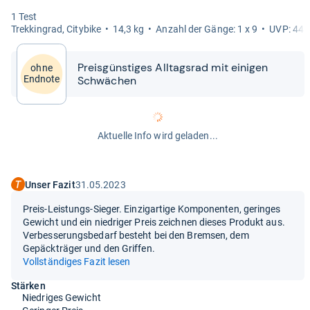
1 Test
Trek­kin­grad, City­bike
14,3 kg
Anzahl der Gänge: 1 x 9
UVP: 449
Preis­güns­ti­ges All­tags­rad mit eini­gen
ohne
Schwä­chen
Endnote
Aktuelle Info wird geladen...
Unser Fazit
31.05.2023
Preis-Leistungs-Sieger. Einzigartige Komponenten, geringes
Gewicht und ein niedriger Preis zeichnen dieses Produkt aus.
Verbesserungsbedarf besteht bei den Bremsen, dem
Gepäckträger und den Griffen.
Vollständiges Fazit lesen
Stärken
Niedriges Gewicht