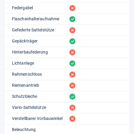
fehlt
Federgabel
vorhanden
Flaschenhalteraufnahme
fehlt
Gefederte Sattelstütze
vorhanden
Gepäckträger
fehlt
Hinterbaufederung
vorhanden
Lichtanlage
fehlt
Rahmenschloss
fehlt
Riemenantrieb
vorhanden
Schutzbleche
fehlt
Vario-Sattelstütze
fehlt
Verstellbarer Vorbauwinkel
Beleuchtung