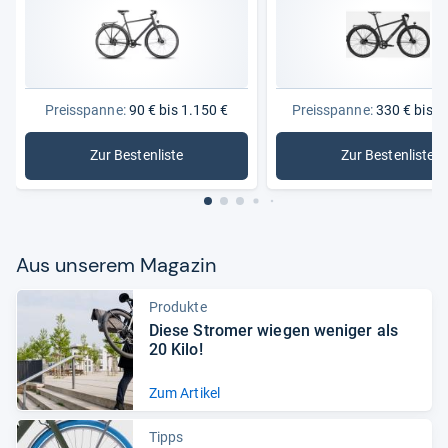
Preisspanne:
90 € bis 1.150 €
Preisspanne:
330 € bis 1
Zur Bestenliste
Zur Bestenliste
: Fahrräder
: Herrenf
Aus unse­rem Maga­zin
Produkte
Diese Stro­mer wie­gen weni­ger als
20 Kilo!
Zum Artikel
Tipps