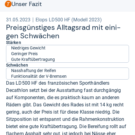
Unser Fazit
geringe Gangspreizung, für steile Anstiege nicht
empfehlenswert; Spritzschützer-Streben nicht justierbar;
unbequeme Lenkergriffe.
- Zusammengefasst durch unsere
31.05.2023
Elops LD500 HF (Modell 2023)
Redaktion.
Preis­güns­ti­ges All­tags­rad mit eini­
gen Schwä­chen
Stärken
Niedriges Gewicht
Geringer Preis
Gute Kraftübertragung
Schwächen
Nasshaftung der Reifen
Funktionalität der V-Bremsen
Das LD500 HF des französischen Sporthändlers
Decathlon setzt bei der Ausstattung fast durchgängig
auf Komponenten, die es praktisch kaum an anderen
Rädern gibt. Das Gewicht des Rades ist mit 14 kg recht
gering, auch der Preis ist für diese Klasse niedrig. Die
Sitzposition ist entspannt und die Rahmenkonstruktion
bietet eine gute Kraftübertragung. Die Bereifung rollt auf
flachem Asphalt sehr gut, ist jedoch bei Nässe eher