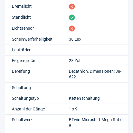
fehlt
Bremslicht
vorhanden
Standlicht
fehlt
Lichtsensor
Scheinwerferhelligkeit
30 Lux
Laufräder
Felgengröße
28 Zoll
Bereifung
Decathlon, Dimensionen: 38-
622
Schaltung
Schaltungstyp
Kettenschaltung
Anzahl der Gänge
1 x 9
Schaltwerk
BTwin Microshift Mega Ratio
9