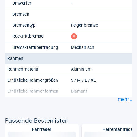
Umwerfer
-
Bremsen
Bremsentyp
Felgenbremse
fehlt
Rücktrittbremse
Bremskraftübertragung
Mechanisch
Rahmen
Rahmenmaterial
Aluminium
Erhältliche Rahmengrößen
S / M / L / XL
Erhältliche Rahmenformen
Diamant
mehr...
Pas­sende Bes­ten­lis­ten
Fahrräder
Herrenfahrräder