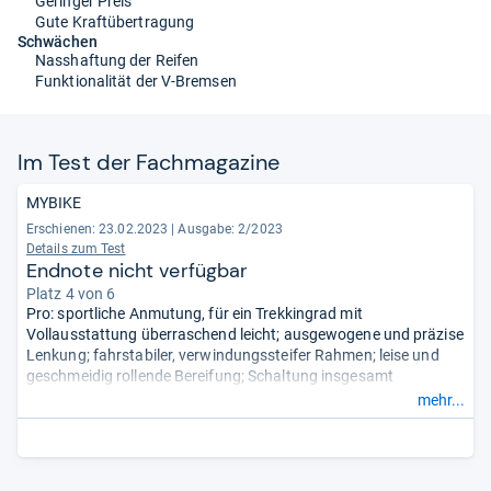
Geringer Preis
Gute Kraftübertragung
Schwächen
Nasshaftung der Reifen
Funktionalität der V-Bremsen
Im Test der Fach­ma­ga­zine
MYBIKE
Erschienen: 23.02.2023
|
Ausgabe: 2/2023
Details zum Test
Endnote nicht verfügbar
Platz 4 von 6
Pro: sportliche Anmutung, für ein Trekkingrad mit
Vollausstattung überraschend leicht; ausgewogene und präzise
Lenkung; fahrstabiler, verwindungssteifer Rahmen; leise und
geschmeidig rollende Bereifung; Schaltung insgesamt
zuverlässig.
mehr...
Contra: Traktion der Bereifung auf nassem und losem
Untergrund mäßig; schlechte Bremsen, schlecht einstellbar;
schwacher Gepäckträger; Microshift-Schaltung weniger exakt
wie Shimano oder Sram, schlechtere Ergonomie der Schalthebel;