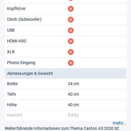
fehlt
Kopfhörer
fehlt
Cinch (Subwoofer)
fehlt
USB
fehlt
HDMI-ARC
fehlt
XLR
fehlt
Phono-Eingang
Abmessungen & Gewicht
Breite
24 cm
Tiefe
40 cm
Höhe
40 cm
Gewicht
9,8 kg
mehr...
Weiterführende Informationen zum Thema Canton AS 2020 SC