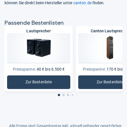
können Sie direkt beim Hersteller unter
canton.de
finden.
Pas­sende Bes­ten­lis­ten
Lautsprecher
Canton Lautsprech
Preisspanne:
40 € bis 6.500 €
Preisspanne:
170 € bis 3
Zur Bestenliste
Zur Bestenliste
: Lautsprecher
: Canton 
Alle Preise sind Gesamtpreise inkl. aktuell geltender gesetzlicher