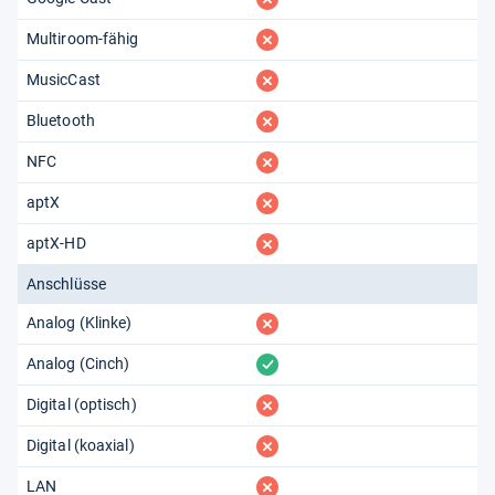
fehlt
Multiroom-fähig
fehlt
MusicCast
fehlt
Bluetooth
fehlt
NFC
fehlt
aptX
fehlt
aptX-HD
Anschlüsse
fehlt
Analog (Klinke)
vorhanden
Analog (Cinch)
fehlt
Digital (optisch)
fehlt
Digital (koaxial)
fehlt
LAN