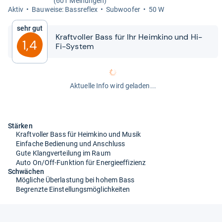
(601 Meinungen)
Aktiv
Bau­weise: Bass­re­flex
Sub­woofer
50 W
Sehr gut
Kraft­vol­ler Bass für Ihr Heim­kino und Hi-​​
1,4
Fi-​​Sys­tem
Aktuelle Info wird geladen...
Stärken
Kraftvoller Bass für Heimkino und Musik
Einfache Bedienung und Anschluss
Gute Klangverteilung im Raum
Auto On/Off-Funktion für Energieeffizienz
Schwächen
Mögliche Überlastung bei hohem Bass
Begrenzte Einstellungsmöglichkeiten