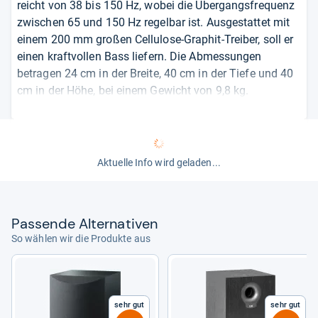
reicht von 38 bis 150 Hz, wobei die Übergangsfrequenz
zwischen 65 und 150 Hz regelbar ist. Ausgestattet mit
einem 200 mm großen Cellulose-Graphit-Treiber, soll er
einen kraftvollen Bass liefern. Die Abmessungen
betragen 24 cm in der Breite, 40 cm in der Tiefe und 40
cm in der Höhe, bei einem Gewicht von 9,8 kg.
Anschlüsse umfassen einen Cinch-Eingang, während
digitale und kabellose Verbindungen wie optische oder
koaxiale Eingänge sowie Bluetooth nicht vorhanden
sind.
Aktuelle Info wird geladen...
Aktiver Subwoofer mit Bassreflex-Bauweise
Nennbelastbarkeit von 50 W, maximale
Pas­sende Alter­na­ti­ven
Belastbarkeit 100 W
Übertragungsbereich von 38 bis 150 Hz, regelbare
So wählen wir die Produkte aus
Übergangsfrequenz
200 mm Cellulose-Graphit-Treiber für kraftvollen
Bass
Sehr gut
Sehr gut