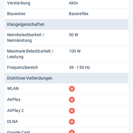
Verstärkung
Aktiv
Bauweise
Bassreflex
Klangeigenschaften
Nennbelastbarkeit /
50 W
Nennleistung
Maximale Belastbarkeit /
100 W
Leistung
Frequenzbereich
38 - 150 Hz
Drahtlose Verbindungen
fehlt
WLAN
fehlt
AirPlay
fehlt
AirPlay 2
fehlt
DLNA
fehlt
Google Cast