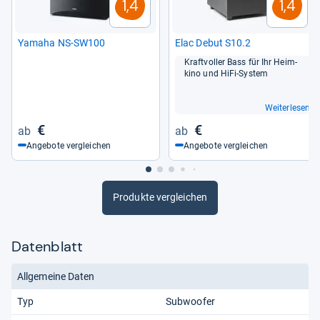
Das sagen die Quellen:
Der Canton AS 2020 SC
1,4
1,4
überzeugt mit kraftvollem Bass und einfacher
Bedienung. Allerdings gibt es Berichte über mögliche
Yamaha NS-​SW100
Elac Debut S10.2
Überlastung bei hohem Bass und begrenzte
Kraft­vol­ler Bass für Ihr Heim­
Einstellungsmöglichkeiten.
kino und HiFi-​Sys­tem
Note:
„Gut“ (2,30)
Weiterlesen
€
€
Von uns ausgewertete Quellen:
Angebote vergleichen
Angebote vergleichen
Digitec
Produkte vergleichen
Redaktion von Testberichte.de
Datenblatt
Allgemeine Daten
Typ
Subwoofer