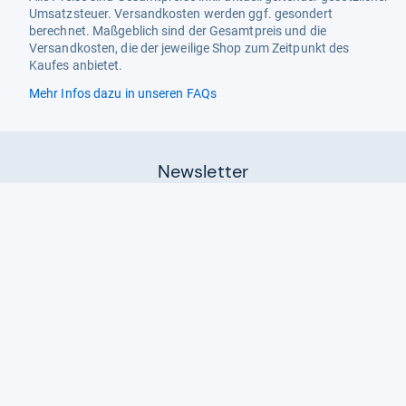
Umsatzsteuer. Versandkosten werden ggf. gesondert
berechnet. Maßgeblich sind der Gesamtpreis und die
Versandkosten, die der jeweilige Shop zum Zeitpunkt des
Kaufes anbietet.
Mehr Infos dazu in unseren FAQs
Newsletter
Neutrale Ratgeber – hilfreich für Ihre
Produktwahl
Gut getestete Produkte – passend zur
Jahreszeit
Tipps & Tricks
Datenschutz und Widerruf