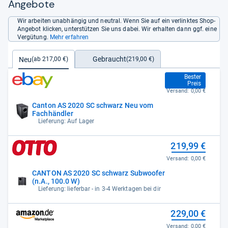
Angebote
Wir arbeiten unabhängig und neutral. Wenn Sie auf ein verlinktes Shop-
Angebot klicken, unterstützen Sie uns dabei. Wir erhalten dann ggf. eine
Vergütung.
Mehr erfahren
Gebraucht
Neu
(219,00 €)
(ab 217,00 €)
217,00 €
Bester
Preis
Versand:
0,00 €
Canton AS 2020 SC schwarz Neu vom
Fachhändler
Lieferung: Auf Lager
219,99 €
Versand:
0,00 €
CANTON AS 2020 SC schwarz Subwoofer
(n.A., 100.0 W)
Lieferung: lieferbar - in 3-4 Werktagen bei dir
229,00 €
Versand:
0,00 €