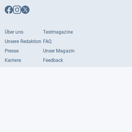
Auf
Auf
Auf
Facebook
Instagram
X
folgen
folgen
folgen
Über uns
Testmagazine
Unsere Redaktion
FAQ
Presse
Unser Magazin
Karriere
Feedback
Partnerbereich
Kontakt
Unsere Kategorien
Impressum
Datenschutzerklärung
Datenschutzeinstellungen
AGB
©
2026
Producto GmbH