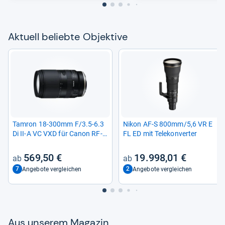
Aktu­ell beliebte Objek­tive
Tam­ron 18-​300mm F/3.5-​6.3
Nikon AF-​S 800mm/5,6 VR E
Di II-​A VC VXD für Canon RF-​
FL ED mit Tele­kon­ver­ter
Mount
569,50 €
19.998,01 €
7
2
Angebote vergleichen
Angebote vergleichen
Aus unse­rem Maga­zin