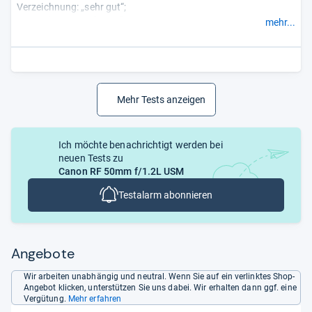
Verzeichnung: „sehr gut“;
Vignettierung: „sehr gut“;
mehr...
Lens Flare: „gut“;
Bokeh: „sehr gut“;
Atmen: gering;
Auflösung: „hervorragend“.
Mehr Tests anzeigen
Ich möchte benachrichtigt werden bei
neuen Tests zu
Canon RF 50mm f/1.2L USM
Testalarm abonnieren
Angebote
Wir arbeiten unabhängig und neutral. Wenn Sie auf ein verlinktes Shop-
Angebot klicken, unterstützen Sie uns dabei. Wir erhalten dann ggf. eine
Vergütung.
Mehr erfahren