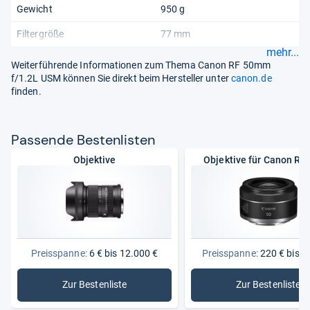
Gewicht
950 g
Filtergröße
77 mm
mehr...
Weiterführende Informationen zum Thema Canon RF 50mm
f/1.2L USM können Sie direkt beim Hersteller unter
canon.de
finden.
Pas­sende Bes­ten­lis­ten
Objektive
Objektive für Canon R-
Preisspanne:
6 € bis 12.000 €
Preisspanne:
220 € bis 2
Zur Bestenliste
Zur Bestenliste
: Objektive
: Objekti