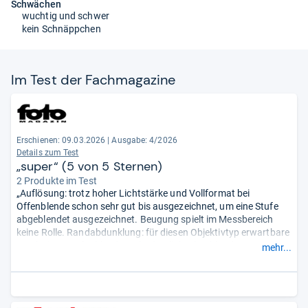
Schwächen
wuchtig und schwer
kein Schnäppchen
Im Test der Fach­ma­ga­zine
Erschienen:
09.03.2026
|
Ausgabe: 4/2026
Details zum Test
„super“ (5 von 5 Sternen)
2 Produkte im Test
„Auflösung: trotz hoher Lichtstärke und Vollformat bei
Offenblende schon sehr gut bis ausgezeichnet, um eine Stufe
abgeblendet ausgezeichnet. Beugung spielt im Messbereich
keine Rolle. Randabdunklung: für diesen Objektivtyp erwartbare
Ergebnisse. Aufgeblendet sehr deutlich, abgeblendet gut und
mehr...
jeweils natürlich im Verlauf. Verzeichnung: ausgezeichnet
korrigiert, nur sehr gering.“