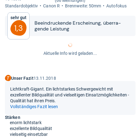
(66 Meinungen)
Stan­dar­d­ob­jek­tiv
Canon R
Brenn­weite: 50mm
Auto­fo­kus
Sehr gut
Beein­dru­ckende Erschei­nung, über­ra­
1,3
gende Leis­tung
Aktuelle Info wird geladen...
Unser Fazit
13.11.2018
Lichtkraft-Gigant. Ein lichtstarkes Schwergewicht mit
exzellenter Bildqualität und vielseitigen Einsatzmöglichkeiten -
Qualität hat ihren Preis.
Vollständiges Fazit lesen
Stärken
enorm lichtstark
exzellente Bildqualität
vielseitig einsetzbar