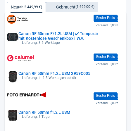
Gebraucht
Neu
(1.699,00 €)
(ab 2.449,99 €)
2.449,99 €
Bester Preis
Versand:
0,00 €
Canon RF 50mm F/1.2L USM | ✔️ Temporär
mit Kostenlose Geschenkbox i.W.v.
Lieferung: 3-5 Werktage
2.449,99 €
Bester Preis
Versand:
0,00 €
Canon RF 50mm F1.2L USM 2959C005
Lieferung: In 1-3 Werktagen bei dir
2.449,99 €
Bester Preis
Versand:
0,00 €
Canon RF 50mm f1.2 L USM
Lieferung: 1 Tage