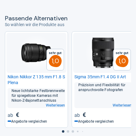
Pas­sende Alter­na­ti­ven
So wählen wir die Produkte aus
Sehr gut
Sehr gut
1,0
1,0
Nikon Nik­kor Z 135 mm F1.8 S
Sigma 35mm F1.4 DG II Art
Plena
Prä­zi­sion und Fle­xi­bi­li­tät für
anspruchs­volle Foto­gra­fen
Neue licht­starke Fest­brenn­weite
für spie­gel­lose Kame­ras mit
Nikon-​Z-​Bajo­net­t­an­schluss
Weiterlesen
Weiterlesen
€
€
Angebote vergleichen
Angebote vergleichen