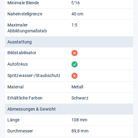
Minimale Blende
f/16
Naheinstellgrenze
40 cm
Maximaler
1:5
Abbildungsmaßstab
Ausstattung
fehlt
Bildstabilisator
vorhanden
Autofokus
fehlt
Spritzwasser-/Staubschutz
Material
Metall
Erhältliche Farben
Schwarz
Abmessungen & Gewicht
Länge
108 mm
Durchmesser
89,8 mm