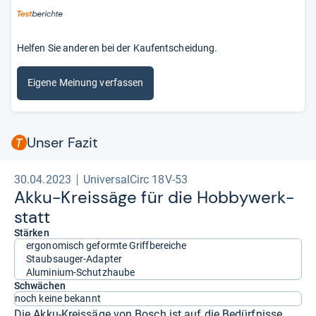
Helfen Sie anderen bei der Kaufentscheidung.
Eigene Meinung verfassen
Unser Fazit
30.04.2023
UniversalCirc 18V-53
Akku-​Kreis­säge für die Hob­by­werk­
statt
Stärken
ergonomisch geformte Griffbereiche
Staubsauger-Adapter
Aluminium-Schutzhaube
Schwächen
noch keine bekannt
Die Akku-Kreissäge von Bosch ist auf die Bedürfnisse