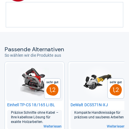
Pas­sende Alter­na­ti­ven
So wählen wir die Produkte aus
Sehr gut
Sehr gut
1,2
1,2
Ein­hell TP-​CS 18/165 Li BL
DeWalt DCS571N-​XJ
Prä­zise Schnitte ohne Kabel –
Kom­pakte Hand­kreis­säge für
Ihre kabel­lose Lösung für
prä­zi­ses und sau­be­res Arbei­ten
exakte Holz­ar­bei­ten.
Weiterlesen
Weiterlesen