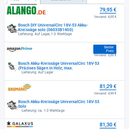
79,95 €
Versand:
6,00 €
Bosch DIY UniversalCirc 18V-53 Akku-
Kreissäge solo (06033B1400)
Lieferung: Auf Lager, 1-3 Werktage
81,29 €
Bester
Preis
Versand:
0,00 €
Bosch Akku-Kreissäge UniversalCirc 18V-53
(Präzises Sägen in Holz; max.
Lieferung: Auf Lager
81,29 €
Versand:
4,99 €
Bosch Akku-Kreissäge UniversalCirc 18V-53
Solo
Lieferung: ca. 1-3 Werktage
81,30 €