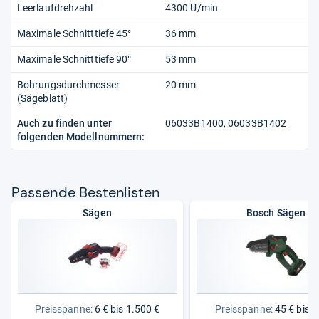
Leerlaufdrehzahl
4300 U/min
Maximale Schnitttiefe 45°
36 mm
Maximale Schnitttiefe 90°
53 mm
Bohrungsdurchmesser
20 mm
(Sägeblatt)
Auch zu finden unter
06033B1400, 06033B1402
folgenden Modellnummern:
Pas­sende Bes­ten­lis­ten
Sägen
Bosch Sägen
Preisspanne:
6 € bis 1.500 €
Preisspanne:
45 € bis 6