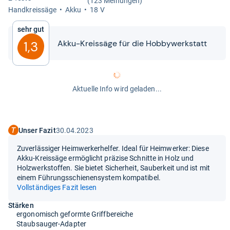
(123 Meinungen)
Hand­kreis­säge
Akku
18 V
Sehr gut
Akku-​​Kreis­säge für die Hob­by­werk­statt
1,3
Aktuelle Info wird geladen...
Unser Fazit
30.04.2023
Zuverlässiger Heimwerkerhelfer. Ideal für Heimwerker: Diese
Akku-Kreissäge ermöglicht präzise Schnitte in Holz und
Holzwerkstoffen. Sie bietet Sicherheit, Sauberkeit und ist mit
einem Führungsschienensystem kompatibel.
Vollständiges Fazit lesen
Stärken
ergonomisch geformte Griffbereiche
Staubsauger-Adapter