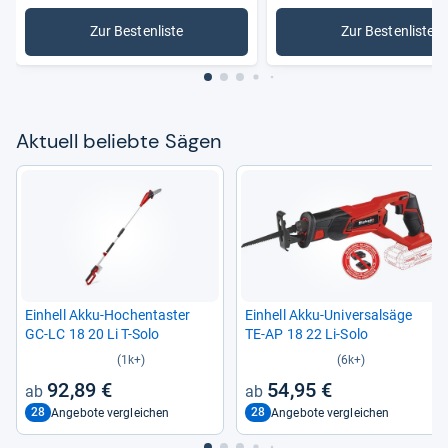
Zur Bestenliste
Zur Bestenliste
: Sägen
: Bosch S
Aktu­ell beliebte Sägen
Ein­hell Akku-​Hoch­en­tas­ter
Ein­hell Akku-​Uni­ver­sal­säge
GC-​LC 18 20 Li T-​Solo
TE-​AP 18 22 Li-​Solo
(1k+)
(6k+)
92,89 €
54,95 €
28
28
Angebote vergleichen
Angebote vergleichen