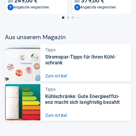
249,00 €
379,00 €
9
6
Angebote vergleichen
Angebote vergleichen
Aus unse­rem Maga­zin
Tipps
Strom­spar-​Tipps für Ihren Kühl­
schrank
Zum Artikel
Tipps
Kühl­schränke: Gute Ener­gie­ef­fi­zi­
enz macht sich lang­fris­tig bezahlt
Zum Artikel