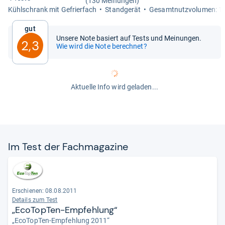
(130 Meinungen)
Kühl­schrank mit Gefrier­fach
Stand­ge­rät
Gesamt­nutz­vo­lu­men: 12
Gut
Unsere Note basiert auf Tests und Meinungen.
2,3
Wie wird die Note berechnet?
Aktuelle Info wird geladen...
Im Test der Fach­ma­ga­zine
Erschienen: 08.08.2011
Details zum Test
„EcoTopTen-Empfehlung“
„EcoTopTen-Empfehlung 2011“