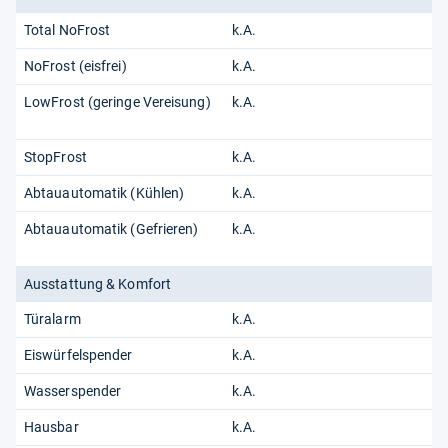
Total NoFrost
k.A.
NoFrost (eisfrei)
k.A.
LowFrost (geringe Vereisung)
k.A.
StopFrost
k.A.
Abtauautomatik (Kühlen)
k.A.
Abtauautomatik (Gefrieren)
k.A.
Ausstattung & Komfort
Türalarm
k.A.
Eiswürfelspender
k.A.
Wasserspender
k.A.
Hausbar
k.A.