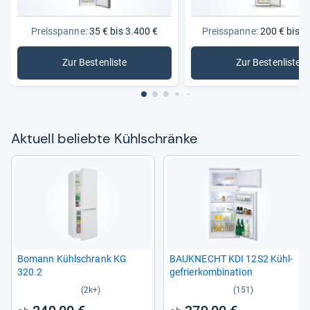
Preisspanne:
35 € bis 3.400 €
Preisspanne:
200 € bis 1
Zur Bestenliste
Zur Bestenliste
: Kühlschränke
: Standkü
Aktu­ell beliebte Kühl­schränke
Bomann Kühl­schrank KG
BAU­KNECHT KDI 12S2 Kühl­
320.2
ge­frier­kom­bi­na­tion
(2k+)
(151)