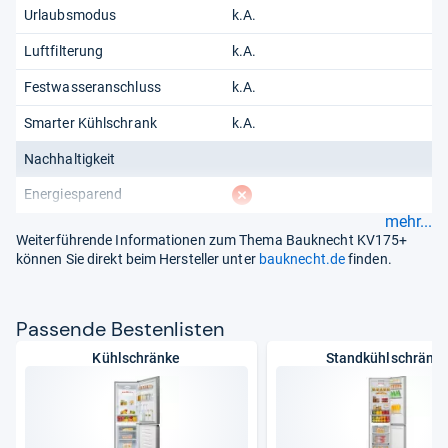
Urlaubsmodus
k.A.
Luftfilterung
k.A.
Festwasseranschluss
k.A.
Smarter Kühlschrank
k.A.
Nachhaltigkeit
fehlt
Energiesparend
mehr...
Weiterführende Informationen zum Thema Bauknecht KV175+
können Sie direkt beim Hersteller unter
bauknecht.de
finden.
Pas­sende Bes­ten­lis­ten
Kühlschränke
Standkühlschränk