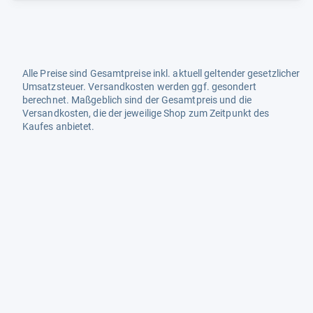
Alle Preise sind Gesamtpreise inkl. aktuell geltender gesetzlicher
Umsatzsteuer. Versandkosten werden ggf. gesondert
berechnet. Maßgeblich sind der Gesamtpreis und die
Versandkosten, die der jeweilige Shop zum Zeitpunkt des
Kaufes anbietet.
Mehr Infos dazu in unseren FAQs
Newsletter
Neutrale Ratgeber – hilfreich für Ihre
Produktwahl
Gut getestete Produkte – passend zur
Jahreszeit
Tipps & Tricks