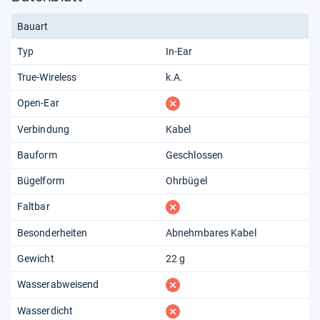
Bauart
Typ
In-Ear
True-Wireless
k.A.
fehlt
Open-Ear
Verbindung
Kabel
Bauform
Geschlossen
Bügelform
Ohrbügel
fehlt
Faltbar
Besonderheiten
Abnehmbares Kabel
Gewicht
22 g
fehlt
Wasserabweisend
fehlt
Wasserdicht