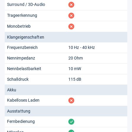
fehlt
Surround / 3D-Audio
fehlt
Trageerkennung
fehlt
Monobetrieb
Klangeigenschaften
Frequenzbereich
10 Hz - 40 kHz
Nennimpedanz
20 Ohm
Nennbelastbarkeit
10 mW
Schalldruck
115 dB
Akku
fehlt
Kabelloses Laden
Ausstattung
vorhanden
Fernbedienung