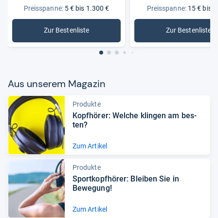
Preisspanne:
5 € bis 1.300 €
Preisspanne:
15 € bis 2
Zur Bestenliste
Zur Bestenliste
: Kopfhörer
: In-Ear-
Aus unse­rem Maga­zin
Produkte
Kopf­hö­rer: Wel­che klin­gen am bes­
ten?
Zum Artikel
Produkte
Sport­kopf­hö­rer: Blei­ben Sie in
Bewe­gung!
Zum Artikel