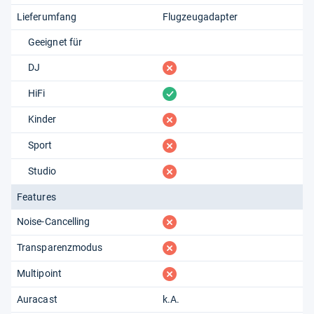
Lieferumfang
Flugzeugadapter
Geeignet für
fehlt
DJ
vorhanden
HiFi
fehlt
Kinder
fehlt
Sport
fehlt
Studio
Features
fehlt
Noise-Cancelling
fehlt
Transparenzmodus
fehlt
Multipoint
Auracast
k.A.