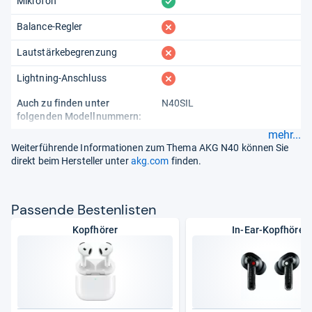
vorhanden
Mikrofon
fehlt
Balance-Regler
fehlt
Lautstärkebegrenzung
fehlt
Lightning-Anschluss
Auch zu finden unter
N40SIL
folgenden Modellnummern:
mehr...
Weiterführende Informationen zum Thema AKG N40 können Sie
direkt beim Hersteller unter
akg.com
finden.
Pas­sende Bes­ten­lis­ten
Kopfhörer
In-Ear-Kopfhörer