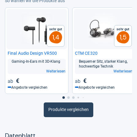
So wählen wir die Produkte aus
Sehr gut
Sehr gut
1,4
1,5
Final Audio Design VR500
CTM CE320
Gaming-​In-​Ears mit 3D-​Klang
Beque­mer Sitz, star­ker Klang,
hoch­wer­tige Tech­nik
Weiterlesen
Weiterlesen
€
€
Angebote vergleichen
Angebote vergleichen
Produkte vergleichen
Datenblatt