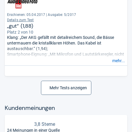
Erschienen: 05.04.2017
|
Ausgabe: 5/2017
Details zum Test
„gut“ (1,88)
Platz 2 von 10
Klang: „Der AKG gefällt mit detailreichem Sound, die Bässe
untermauern die kristallklaren Höhen. Das Kabel ist
austauschbar.“ (1,94);
Smartphone-Eignung: „Mit Mikrofon und Lautstärkeregler, nicht
sehr laut.“ (2,00);
mehr...
Mobilität: „15 Gramm, das Kabel ist mit 115 cm etwas kurz.“
(1,56);
Tragekomfort: „Der In-Ear sitzt auch in kleinen Ohren sehr
angenehm.“ (1,36);
Zubehör: „Hardcase.“ (3,50).
Mehr Tests anzeigen
Kun­den­mei­nun­gen
3,8 Sterne
24 Meinungen in einer Quelle