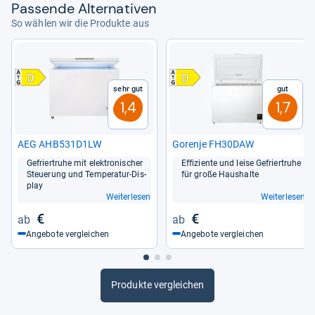
Pas­sende Alter­na­ti­ven
So wählen wir die Produkte aus
Sehr gut
Gut
1,4
1,7
AEG AHB531D1LW
Gorenje FH30DAW
Gefrier­truhe mit elek­tro­ni­scher
Effi­zi­ente und leise Gefrier­truhe
Steue­rung und Tem­pe­ra­tur-​Dis­
für große Haus­halte
play
Weiterlesen
Weiterlesen
€
€
Angebote vergleichen
Angebote vergleichen
Produkte vergleichen