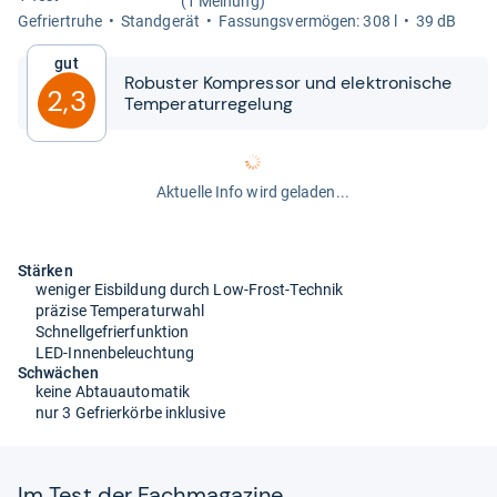
(1 Meinung)
Gefrier­truhe
Stand­ge­rät
Fas­sungs­ver­mö­gen: 308 l
39 dB
Gut
Robus­ter Kom­pres­sor und elek­tro­ni­sche
2,3
Tem­pe­ra­tur­re­ge­lung
Aktuelle Info wird geladen...
Stärken
weniger Eisbildung durch Low-Frost-Technik
präzise Temperaturwahl
Schnellgefrierfunktion
LED-Innenbeleuchtung
Schwächen
keine Abtauautomatik
nur 3 Gefrierkörbe inklusive
Im Test der Fach­ma­ga­zine