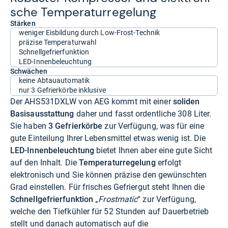
sche Tem­pe­ra­tur­re­ge­lung
Stärken
weniger Eisbildung durch Low-Frost-Technik
präzise Temperaturwahl
Schnellgefrierfunktion
LED-Innenbeleuchtung
Schwächen
keine Abtauautomatik
nur 3 Gefrierkörbe inklusive
Der AHS531DXLW von AEG kommt mit einer
soliden
Basisausstattung
daher und fasst ordentliche 308 Liter.
Sie haben
3 Gefrierkörbe
zur Verfügung, was für eine
gute Einteilung Ihrer Lebensmittel etwas wenig ist. Die
LED-Innenbeleuchtung
bietet Ihnen aber eine gute Sicht
auf den Inhalt. Die
Temperaturregelung
erfolgt
elektronisch und Sie können präzise den gewünschten
Grad einstellen. Für frisches Gefriergut steht Ihnen die
Schnellgefrierfunktion
„
Frostmatic
“ zur Verfügung,
welche den Tiefkühler für 52 Stunden auf Dauerbetrieb
stellt und danach automatisch auf die