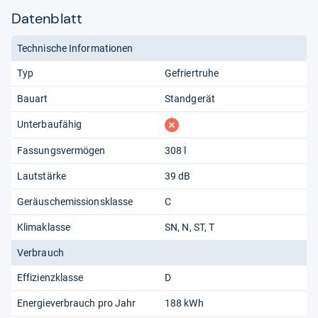
Datenblatt
Technische Informationen
Typ
Gefriertruhe
Bauart
Standgerät
fehlt
Unterbaufähig
Fassungsvermögen
308 l
Lautstärke
39 dB
Geräuschemissionsklasse
C
Klimaklasse
SN
N
ST
T
Verbrauch
Effizienzklasse
D
Energieverbrauch pro Jahr
188 kWh