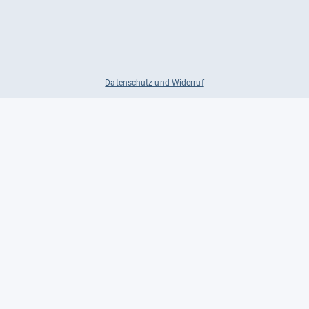
Datenschutz und Widerruf
Auf
Auf
Auf
Facebook
Instagram
X
folgen
folgen
folgen
Über uns
Testmagazine
Unsere Redaktion
FAQ
Presse
Unser Magazin
Karriere
Feedback
Partnerbereich
Kontakt