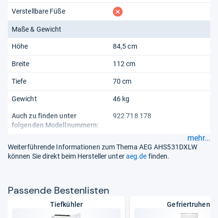
fehlt
Verstellbare Füße
Maße & Gewicht
Höhe
84,5 cm
Breite
112 cm
Tiefe
70 cm
Gewicht
46 kg
Auch zu finden unter
922 718 178
folgenden Modellnummern:
mehr...
Weiterführende Informationen zum Thema AEG AHS531DXLW
können Sie direkt beim Hersteller unter
aeg.de
finden.
Pas­sende Bes­ten­lis­ten
Tiefkühler
Gefriertruhen