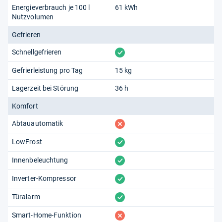
Energieverbrauch je 100 l
61 kWh
Nutzvolumen
Gefrieren
vorhanden
Schnellgefrieren
Gefrierleistung pro Tag
15 kg
Lagerzeit bei Störung
36 h
Komfort
fehlt
Abtauautomatik
vorhanden
LowFrost
vorhanden
Innenbeleuchtung
vorhanden
Inverter-Kompressor
vorhanden
Türalarm
fehlt
Smart-Home-Funktion