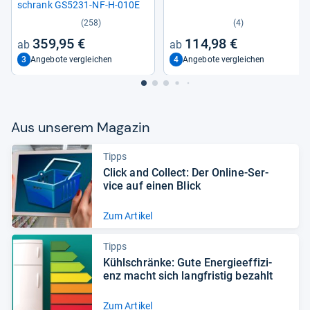
schrank GS5231-​NF-​H-​010E
(258)
(4)
359,95 €
114,98 €
3
4
Angebote vergleichen
Angebote vergleichen
Aus unse­rem Maga­zin
Tipps
Click and Col­lect: Der Online-​Ser­
vice auf einen Blick
Zum Artikel
Tipps
Kühl­schränke: Gute Ener­gie­ef­fi­zi­
enz macht sich lang­fris­tig bezahlt
Zum Artikel