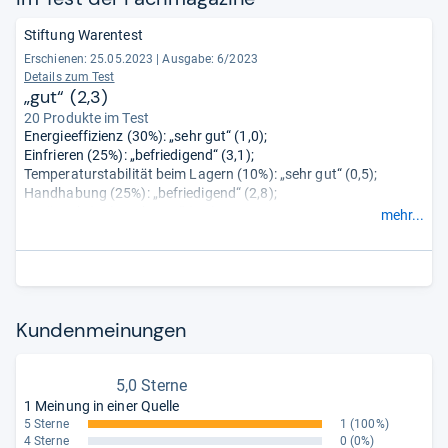
Stiftung Warentest
Erschienen: 25.05.2023
|
Ausgabe: 6/2023
Details zum Test
„gut“ (2,3)
20 Produkte im Test
Energieeffizienz (30%): „sehr gut“ (1,0);
Einfrieren (25%): „befriedigend“ (3,1);
Temperaturstabilität beim Lagern (10%): „sehr gut“ (0,5);
Handhabung (25%): „befriedigend“ (2,8);
Geräusch (5%): „sehr gut“ (1,0);
mehr...
Verhalten bei Störungen (5%): „ausreichend“ (3,9).
Kun­den­mei­nun­gen
5,0 Sterne
1 Meinung in einer Quelle
5 Sterne
1
(100%)
4 Sterne
0
(0%)