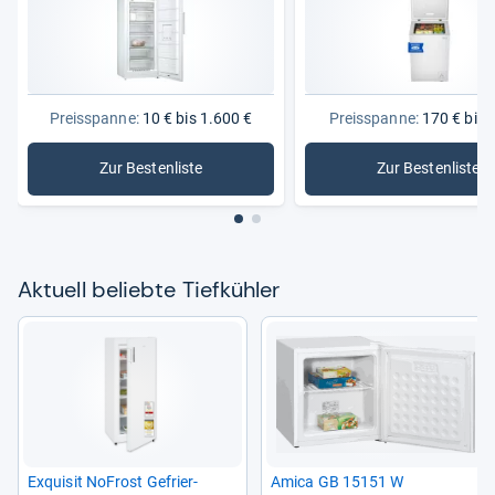
Preisspanne:
10 € bis 1.600 €
Preisspanne:
170 € bis 
Zur Bestenliste
Zur Bestenliste
: Tiefkühler
: Gefriert
Aktu­ell beliebte Tief­küh­ler
Exqui­sit NoFrost Gefrier­
Amica GB 15151 W