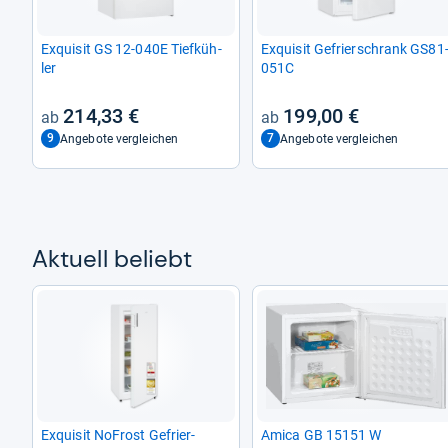
Exqui­sit GS 12-​040E Tief­küh­
Exqui­sit Gefrier­schrank GS81-
ler
051C
214,33 €
199,00 €
9
7
Angebote vergleichen
Angebote vergleichen
Aktu­ell beliebt
Exqui­sit NoFrost Gefrier­
Amica GB 15151 W