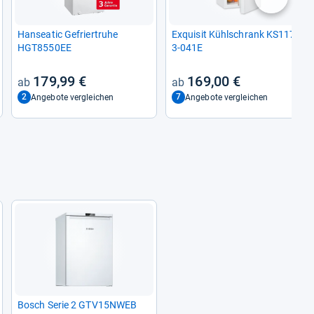
nächste
Han­sea­tic Gefrier­truhe
Exqui­sit Kühl­schrank KS117-​
HGT8550EE
3-​041E
179,99 €
169,00 €
2
7
Angebote vergleichen
Angebote vergleichen
Bosch Serie 2 GTV15NWEB