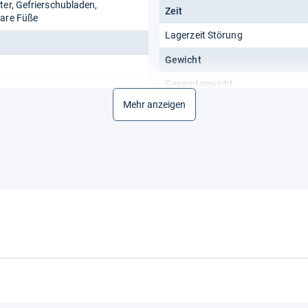
ter, Gefrierschubladen,
Zeit
bare Füße
Lagerzeit Störung
Gewicht
Gesamtgewicht
Mehr anzeigen
Funktionalitäten
Funktionen
lbar
Energiemerkmale
Betriebsspannung
Energieeffizienzklasse
Energiekosten / 5 Jahre
Energiekosten / Jahr
Energieverbrauch / Jahr
Klimaklasse