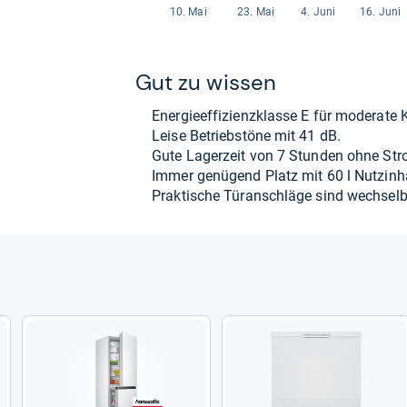
Gut zu wis­sen
Ener­gie­ef­fi­zi­enz­klasse E für mode­rate 
Leise Betrieb­s­töne mit 41 dB.
Gute Lager­zeit von 7 Stun­den ohne Str
Immer genü­gend Platz mit 60 l Nut­zin­ha
Prak­ti­sche Tür­an­schläge sind wech­sel­b