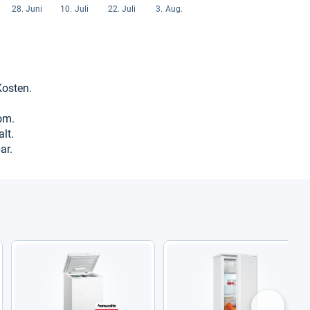
Kos­ten.
om.
lt.
ar.