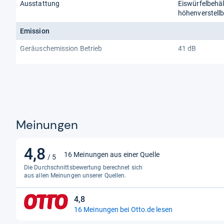
Ausstattung
Eiswürfelbehäl
höhenverstell
Emission
Geräuschemission Betrieb
41 dB
Geräuschemissionsklasse
C
Bauform
Türanschlag
rechts, wechse
Abmessungen
Meinungen
Breite
48 cm
4,8
4,8
16 Meinungen aus einer Quelle
Höhe
85 cm
/ 5
von
Die Durchschnittsbewertung berechnet sich
Kabellänge
1.55 m
5
aus allen Meinungen unserer Quellen.
Sternen
Tiefe
51.5 cm
4,8
4,8
Kapazität
16 Meinungen bei Otto.de lesen
von