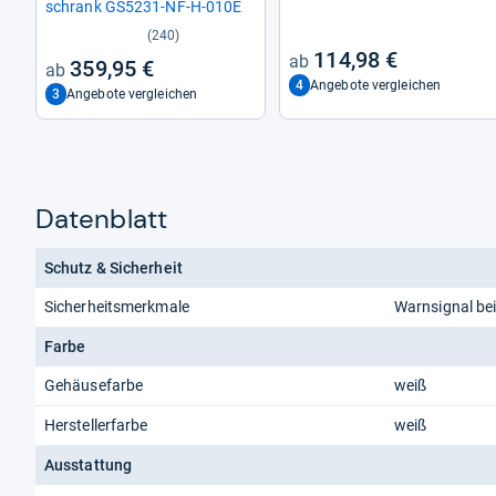
schrank GS5231-​NF-​H-​010E
(240)
114,98 €
359,95 €
4
Angebote vergleichen
3
Angebote vergleichen
Datenblatt
Schutz & Sicherheit
Sicherheitsmerkmale
Warnsignal bei
Farbe
Gehäusefarbe
weiß
Herstellerfarbe
weiß
Ausstattung