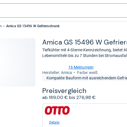
en
Amica GS 15496 W Gefrierschrank
Amica GS 15496 W Gefrier
Tiefkühler mit 4-Sterne-Kennzeichnung, bietet 6
Lebensmitteln bis zu 7 Stunden bei Stromausfal
16 Meinungen
4,8
Her­stel­ler: Amica
Farbe: weiß
von
Kompakte Bauform mit ausreichendem Gefrie
5
Sternen
Preis­ver­gleich
ab 189,00 € bis 276,98 €
zum
Shop:
bei
Otto.de
Details
für