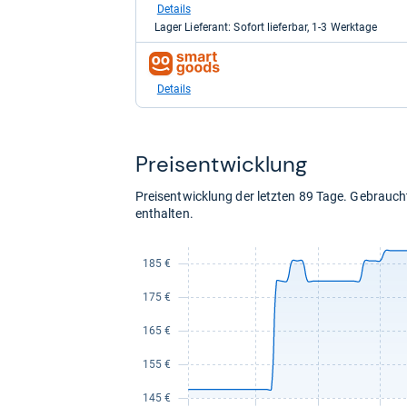
bei
Details
galaxus
Lager Lieferant: Sofort lieferbar, 1-3 Werktage
für
276,98
zum
kaufen.
Shop:
bei
Details
smartgoods.de
für
209,88
kaufen.
Preis­ent­wick­lung
Preisentwicklung der letzten 89 Tage. Gebrau
enthalten.