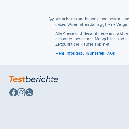
5
Gesamtnutzinhalt
60 l
Sternen
Allgemein
Wir arbeiten unabhängig und neutral. Wen
dabei. Wir erhalten dann ggf. eine Vergü
Alle Preise sind Gesamtpreise inkl. aktu
gesondert berechnet. Maßgeblich sind de
Zeitpunkt des Kaufes anbietet.
Mehr Infos dazu in unseren FAQs
Auf
Auf
Auf
Facebook
Instagram
X
folgen
folgen
folgen