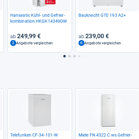
​
Han­sea­tic Kühl-​ und Gefrier­
Bau­knecht GTE 193 A2+
kom­bi­na­tion HKGK14349DW
249,99 €
239,00 €
2
6
Angebote vergleichen
Angebote vergleichen
Tele­fun­ken CF-​34-​101-​W
Miele FN 4322 C ws Gefrier­