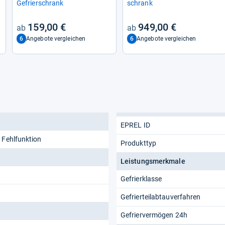
Gefrier­schrank
schrank
159,00 €
949,00 €
6
6
Angebote vergleichen
Angebote vergleichen
EPREL ID
 Fehlfunktion
Produkttyp
Leistungsmerkmale
Gefrierklasse
Gefrierteilabtauverfahren
Gefriervermögen 24h