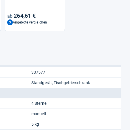
264,61 €
9
Angebote vergleichen
337577
Standgerät, Tischgefrierschrank
4 Sterne
manuell
5 kg