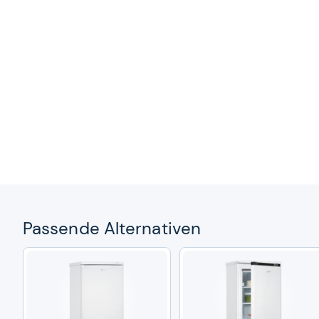
Pas­sende Alter­na­ti­ven