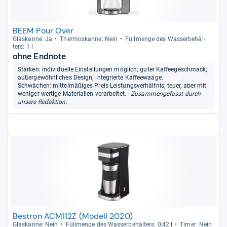
BEEM Pour Over
Glas­kanne: Ja
Ther­mo­s­kanne: Nein
Füll­menge des Was­ser­be­häl­
ters: 1 l
ohne Endnote
Stärken: individuelle Einstellungen möglich; guter Kaffeegeschmack;
außergewöhnliches Design; integrierte Kaffeewaage.
Schwächen: mittelmäßiges Preis-Leistungsverhältnis; teuer, aber mit
weniger wertige Materialien verarbeitet.
- Zusammengefasst durch
unsere Redaktion.
Bestron ACM112Z (Modell 2020)
Glas­kanne: Nein
Füll­menge des Was­ser­be­häl­ters: 0,42 l
Timer: Nein