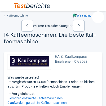
Kaffeemaschinen
Wir sind nachhaltig
Suc
Geben
Weitere Tests der Kategorie
zurück
weiter
Sie
14 Kaf­fee­ma­schi­nen:
Die beste Kaf­
mindest
fee­ma­schine
drei
Zeichen
ein.
F.A.Z. Kaufkompass
Vorschl
Erschienen:
07/2023
erschei
automat
und
lassen
Was wurde getestet?
Im Vergleich waren 14 Kaffeemaschinen. Endnoten blieben
sich
aus, fünf Produkte erhielten jedoch Empfehlungen.
mit
den
Im Vergleichstest:
Pfeiltas
5 empfehlenswerte Kaffeemaschinen
9 außerdem getestete Kaffeemaschinen
auswähl