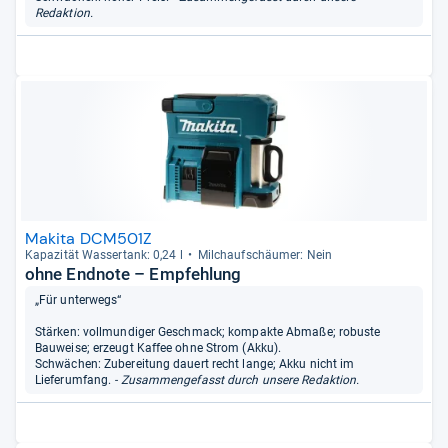
Redaktion.
Makita DCM501Z
Kapa­zi­tät Was­ser­tank: 0,24 l
Milchauf­schäu­mer: Nein
ohne Endnote – Empfehlung
„Für unterwegs“
Stärken: vollmundiger Geschmack; kompakte Abmaße; robuste
Bauweise; erzeugt Kaffee ohne Strom (Akku).
Schwächen: Zubereitung dauert recht lange; Akku nicht im
Lieferumfang.
- Zusammengefasst durch unsere Redaktion.