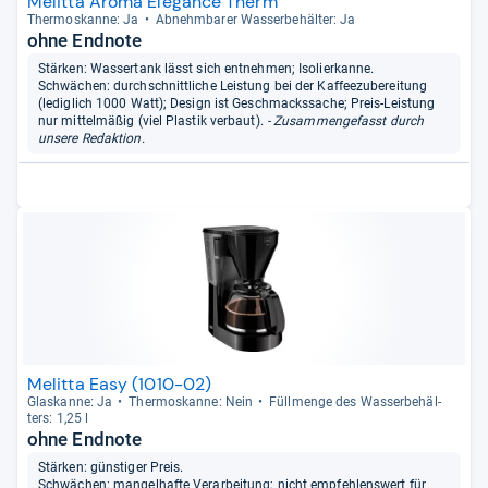
Melitta Aroma Elegance Therm
Ther­mo­s­kanne: Ja
Abnehm­ba­rer Was­ser­be­häl­ter: Ja
ohne Endnote
Stärken: Wassertank lässt sich entnehmen; Isolierkanne.
Schwächen: durchschnittliche Leistung bei der Kaffeezubereitung
(lediglich 1000 Watt); Design ist Geschmackssache; Preis-Leistung
nur mittelmäßig (viel Plastik verbaut).
- Zusammengefasst durch
unsere Redaktion.
Melitta Easy (1010-02)
Glas­kanne: Ja
Ther­mo­s­kanne: Nein
Füll­menge des Was­ser­be­häl­
ters: 1,25 l
ohne Endnote
Stärken: günstiger Preis.
Schwächen: mangelhafte Verarbeitung; nicht empfehlenswert für