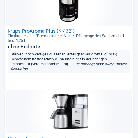
Krups ProAroma Plus (KM321)
Glas­kanne: Ja
Ther­mo­s­kanne: Nein
Füll­menge des Was­ser­be­häl­
ters: 1,25 l
ohne Endnote
Stärken: hochwertiges Aussehen; erzeugt tolles Aroma; günstig.
Schwächen: Kaffee relativ dünn und nicht in der richtigen
Temperatur (vergleichsweise kühl).
- Zusammengefasst durch unsere
Redaktion.