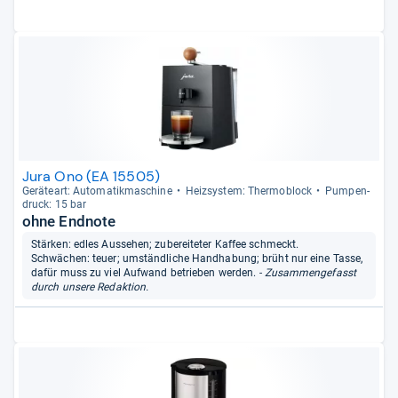
Jura Ono (EA 15505)
Gerä­te­art: Auto­ma­tik­ma­schine
Heiz­sys­tem: Thermo­block
Pum­pen­
druck: 15 bar
ohne Endnote
Stärken: edles Aussehen; zubereiteter Kaffee schmeckt.
Schwächen: teuer; umständliche Handhabung; brüht nur eine Tasse,
dafür muss zu viel Aufwand betrieben werden.
- Zusammengefasst
durch unsere Redaktion.