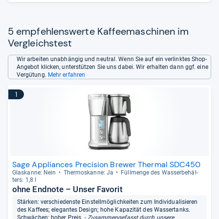
5 empfehlenswerte Kaffeemaschinen im
Vergleichstest
Wir arbeiten unabhängig und neutral. Wenn Sie auf ein verlinktes Shop-
Angebot klicken, unterstützen Sie uns dabei. Wir erhalten dann ggf. eine
Vergütung.
Mehr erfahren
1
Sage Appliances Precision Brewer Thermal SDC450
Glas­kanne: Nein
Ther­mo­s­kanne: Ja
Füll­menge des Was­ser­be­häl­
ters: 1,8 l
ohne Endnote – Unser Favorit
Stärken: verschiedenste Einstellmöglichkeiten zum Individualisieren
des Kaffees; elegantes Design; hohe Kapazität des Wassertanks.
Schwächen: hoher Preis.
- Zusammengefasst durch unsere