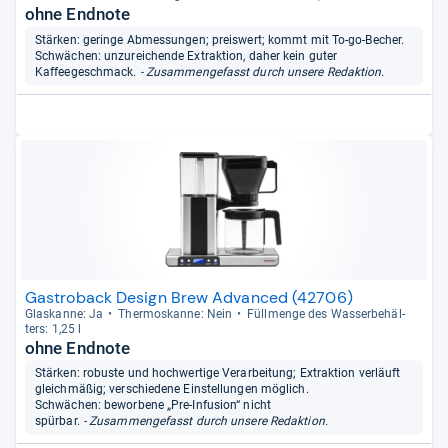
ohne Endnote
Stärken: geringe Abmessungen; preiswert; kommt mit To-go-Becher.
Schwächen: unzureichende Extraktion, daher kein guter
Kaffeegeschmack.
- Zusammengefasst durch unsere Redaktion.
Gastroback Design Brew Advanced (42706)
Glas­kanne: Ja
Ther­mo­s­kanne: Nein
Füll­menge des Was­ser­be­häl­
ters: 1,25 l
ohne Endnote
Stärken: robuste und hochwertige Verarbeitung; Extraktion verläuft
gleichmäßig; verschiedene Einstellungen möglich.
Schwächen: beworbene „Pre-Infusion“ nicht
spürbar.
- Zusammengefasst durch unsere Redaktion.