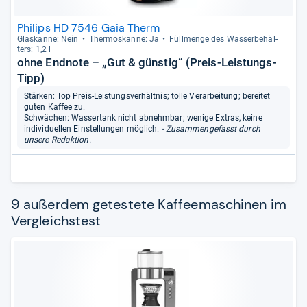
Philips HD 7546 Gaia Therm
Glas­kanne: Nein
Ther­mo­s­kanne: Ja
Füll­menge des Was­ser­be­häl­
ters: 1,2 l
ohne Endnote – „Gut & günstig“ (Preis-Leistungs-
Tipp)
Stärken: Top Preis-Leistungsverhältnis; tolle Verarbeitung; bereitet
guten Kaffee zu.
Schwächen: Wassertank nicht abnehmbar; wenige Extras, keine
individuellen Einstellungen möglich.
- Zusammengefasst durch
unsere Redaktion.
9 außerdem getestete Kaffeemaschinen im
Vergleichstest