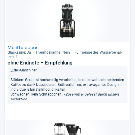
Melitta epour
Glas­kanne: Ja
Ther­mo­s­kanne: Nein
Füll­menge des Was­ser­be­häl­
ters: 1 l
ohne Endnote – Empfehlung
„Edel-Maschine“
Stärken: Gerät ist hochwertig verarbeitet; bereitet wohlschmeckenden
Kaffee zu dank besonderem Brühverfahren; extravagantes Design;
individuelle Einstellmöglichkeiten.
Schwächen: kein Schnäppchen.
- Zusammengefasst durch unsere
Redaktion.