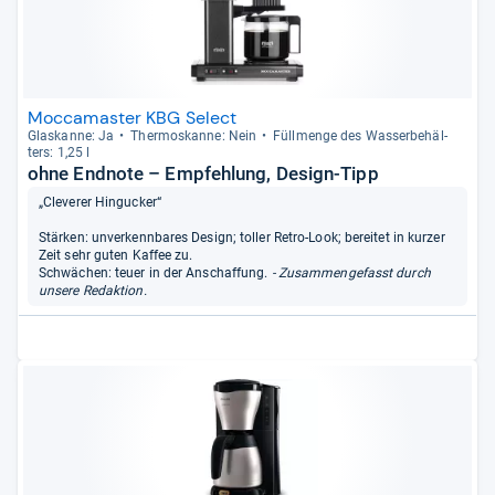
Moccamaster KBG Select
Glas­kanne: Ja
Ther­mo­s­kanne: Nein
Füll­menge des Was­ser­be­häl­
ters: 1,25 l
ohne Endnote – Empfehlung, Design-Tipp
„Cleverer Hingucker“
Stärken: unverkennbares Design; toller Retro-Look; bereitet in kurzer
Zeit sehr guten Kaffee zu.
Schwächen: teuer in der Anschaffung.
- Zusammengefasst durch
unsere Redaktion.