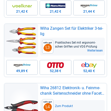
21,42 €
21,42 €
21,44 €
Wiha Zan­gen Set für Elek­tri­ker 3-​tei­
lig
Prak­ti­sches Set mit ergo­no­mi­
Sehr gut
schen Grif­fen und VDE-​Prü­fung
1,3
Weiterlesen
49,89 €
52,38 €
52,40 €
Wiha 26812 Elek­tro­nik-​ u. Fein­me­
cha­nik Sei­ten­schnei­der ohne Facette
118 mm
Sehr gut
Zum Produkt
1,4