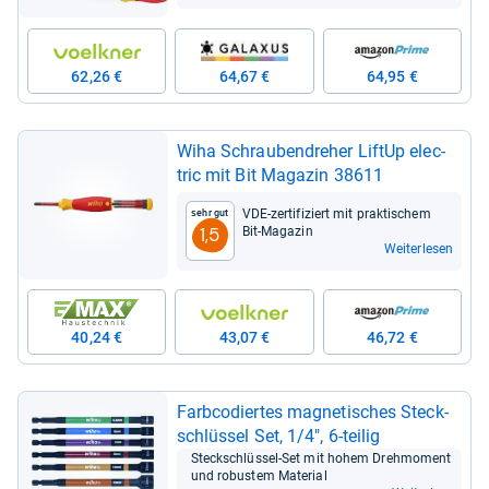
62,26 €
64,67 €
64,95 €
Wiha Schrau­ben­dre­her Lif­tUp elec­
tric mit Bit Maga­zin 38611
VDE-​zer­ti­fi­ziert mit prak­ti­schem
Sehr gut
Bit-​Maga­zin
1,5
Weiterlesen
40,24 €
43,07 €
46,72 €
Farb­co­dier­tes magne­ti­sches Steck­
schlüs­sel Set, 1/4", 6-​tei­lig
Steck­schlüs­sel-​Set mit hohem Dreh­mo­ment
und robus­tem Mate­rial