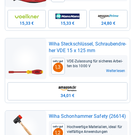
15,33 €
15,33 €
24,80 €
Wiha Steck­schlüs­sel, Schrau­ben­dre­
her VDE 15 x 125 mm
VDE-​Zulas­sung für siche­res Arbei­
Sehr gut
ten bis 1000 V
1,3
Weiterlesen
34,01 €
Wiha Schon­ham­mer Safety (26614)
Hoch­wer­tige Mate­ria­lien, ideal für
Sehr gut
viel­fäl­tige Anwen­dun­gen
1,2