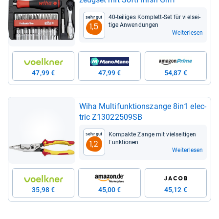
40-​tei­li­ges Kom­plett-​Set für viel­sei­
Sehr gut
tige Anwen­dun­gen
1,5
Weiterlesen
47,99 €
47,99 €
54,87 €
Wiha Mul­ti­funk­ti­ons­zange 8in1 elec­
tric Z13022509SB
Kom­pakte Zange mit viel­sei­ti­gen
Sehr gut
Funk­tio­nen
1,2
Weiterlesen
35,98 €
45,00 €
45,12 €