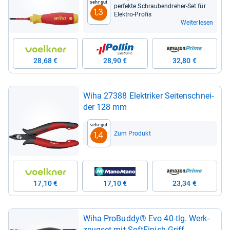
Sehr gut
per­fekte Schrau­ben­dre­her-​Set für
1,3
Elek­tro-​Pro­fis
Weiterlesen
28,68 €
28,90 €
32,80 €
Wiha 27388 Elek­tri­ker Sei­ten­schnei­
der 128 mm
Sehr gut
Zum Produkt
1,4
17,10 €
17,10 €
23,34 €
Wiha Pro­Buddy® Evo 40-​tlg. Werk­
zeug­set mit Soft­Fi­nish Griff