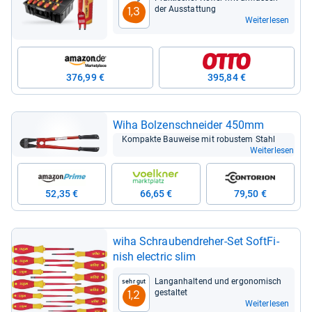
der Aus­stat­tung
1,3
Weiterlesen
376,99 €
395,84 €
Wiha Bol­zen­schnei­der 450mm
Kom­pakte Bau­weise mit robus­tem Stahl
Weiterlesen
52,35 €
66,65 €
79,50 €
wiha Schrau­ben­dre­her-​Set Soft­Fi­
nish elec­tric slim
Lan­gan­hal­tend und ergo­no­misch
Sehr gut
gestal­tet
1,2
Weiterlesen