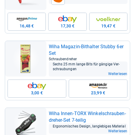
tion
16,48 €
17,30 €
19,47 €
Wiha Maga­zin-​Bithal­ter Stubby 6er
Set
Schrau­ben­dre­her
Sechs 25 mm lange Bits für gän­gige Ver­
schrau­bun­gen
Weiterlesen
3,00 €
23,99 €
Wiha Innen-​TORX Win­kel­schrau­ben­
dre­her-​Set 7-​tei­lig
Ergo­no­mi­sches Design, lang­le­bi­ges Mate­rial
Weiterlesen