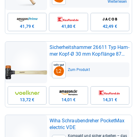
Weiterlesen
41,79 €
41,80 €
42,49 €
Sicher­heits­ham­mer 26611 Typ Ham­
mer Kopf-​Ø 30 mm Kopf­länge 87
mm Gesamt­länge 290 mm Gewicht
Sehr gut
300 g
Zum Produkt
1,2
13,72 €
14,01 €
14,31 €
Wiha Schrau­ben­dre­her Pocket­Max
elec­tric VDE
Kom­pakt und sicher arbei­ten – das