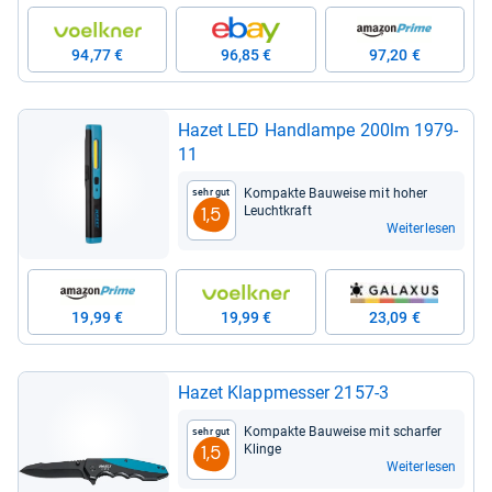
94,77 €
96,85 €
97,20 €
Hazet LED Hand­lampe 200lm 1979-​
11
Kom­pakte Bau­weise mit hoher
Sehr gut
Leucht­kraft
1,5
Weiterlesen
19,99 €
19,99 €
23,09 €
Hazet Klapp­mes­ser 2157-​3
Kom­pakte Bau­weise mit schar­fer
Sehr gut
Klinge
1,5
Weiterlesen