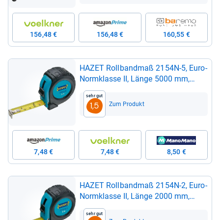
156,48 €
156,48 €
160,55 €
HAZET Roll­band­maß 2154N-​5, Euro-​
Norm­klasse II, Länge 5000 mm,
Breite 19 mm
Sehr gut
Zum Produkt
1,5
7,48 €
7,48 €
8,50 €
HAZET Roll­band­maß 2154N-​2, Euro-​
Norm­klasse II, Länge 2000 mm,
Breite 16 mm
Sehr gut