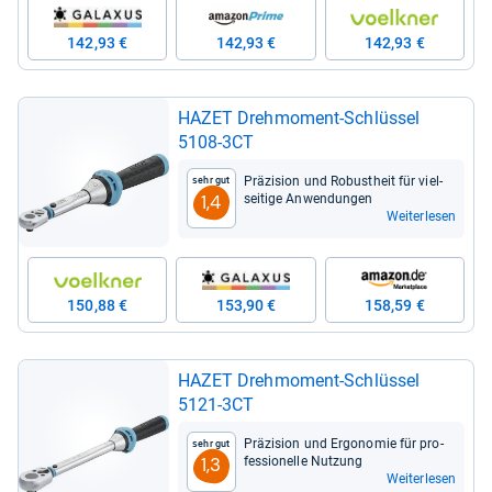
142,93 €
142,93 €
142,93 €
HAZET Dreh­mo­ment-​Schlüs­sel
5108-​3CT
Prä­zi­sion und Robust­heit für viel­
Sehr gut
sei­tige Anwen­dun­gen
1,4
Weiterlesen
150,88 €
153,90 €
158,59 €
HAZET Dreh­mo­ment-​Schlüs­sel
5121-​3CT
Prä­zi­sion und Ergo­no­mie für pro­
Sehr gut
fes­sio­nelle Nut­zung
1,3
Weiterlesen