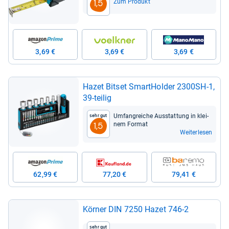
Zum Produkt
1,5
3,69 €
3,69 €
3,69 €
Hazet Bitset Smar­tHol­der 2300SH-​1,
39-​tei­lig
Umfang­rei­che Aus­stat­tung in klei­
Sehr gut
nem For­mat
1,5
Weiterlesen
62,99 €
77,20 €
79,41 €
Kör­ner DIN 7250 Hazet 746-​2
Sehr gut