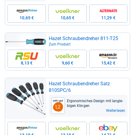
10,65 €
10,65 €
11,29 €
Hazet Schrau­ben­dre­her 811-​T25
Zum Produkt
8,13 €
9,60 €
15,42 €
Hazet Schrau­ben­dre­her Satz
810SPC/6
Ergo­no­mi­sches Design mit lang­le­
Sehr gut
bi­gen Klin­gen
1,2
Weiterlesen