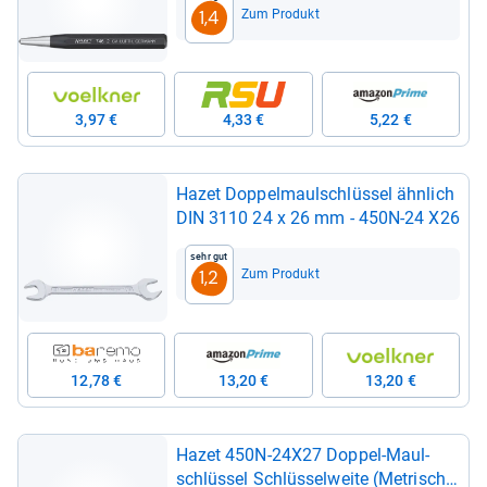
Zum Produkt
1,4
3,97 €
4,33 €
5,22 €
Hazet Dop­pel­maul­schlüs­sel ähn­lich
DIN 3110 24 x 26 mm -​ 450N-​24 X26
Sehr gut
Zum Produkt
1,2
12,78 €
13,20 €
13,20 €
Hazet 450N-​24X27 Dop­pel-​Maul­
schlüs­sel Schlüs­sel­weite (Metrisch)