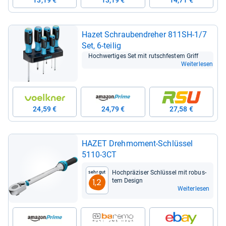
13,19 €
13,19 €
14,71 €
Hazet Schrau­ben­dre­her 811SH-​1/7
Set, 6-​tei­lig
Hoch­wer­ti­ges Set mit rutsch­fes­tem Griff
Weiterlesen
24,59 €
24,79 €
27,58 €
HAZET Dreh­mo­ment-​Schlüs­sel
5110-​3CT
Hoch­prä­zi­ser Schlüs­sel mit robus­
Sehr gut
tem Design
1,2
Weiterlesen