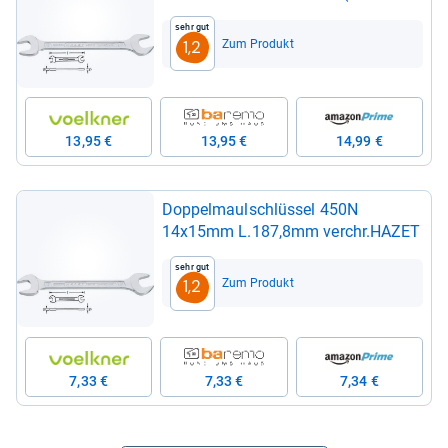
24 -​ 27 mm
Sehr gut
Zum Produkt
1,2
13,95 €
13,95 €
14,99 €
Dop­pel­maul­schlüs­sel 450N
14x15mm L.187,8mm ver­chr.HAZET
Sehr gut
Zum Produkt
1,2
7,33 €
7,33 €
7,34 €