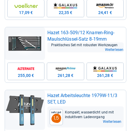
17,09 €
22,35 €
24,41 €
Hazet 163-​509/12 Knar­ren-​Ring-​
Maul­schlüs­sel-​Satz 8-​19mm
Prak­ti­sches Set mit robus­ten Werk­zeu­gen
Weiterlesen
255,00 €
261,28 €
261,28 €
Hazet Arbeits­leuchte 1979W-​11/3
SET, LED
Kom­pakt, was­ser­dicht und mit
Sehr gut
induk­ti­vem Lade­vor­gang
1,5
Weiterlesen