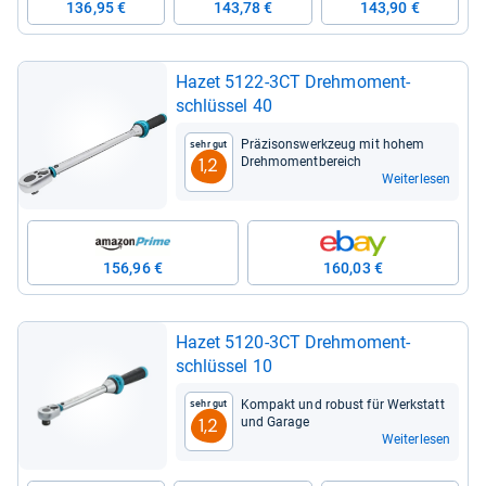
136,95 €
143,78 €
143,90 €
Hazet 5122-​3CT Dreh­mo­ment­
schlüs­sel 40
Prä­zi­sons­werk­zeug mit hohem
Sehr gut
Dreh­mo­ment­be­reich
1,2
Weiterlesen
156,96 €
160,03 €
Hazet 5120-​3CT Dreh­mo­ment­
schlüs­sel 10
Kom­pakt und robust für Werk­statt
Sehr gut
und Garage
1,2
Weiterlesen