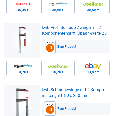
35,49 €
35,55 €
35,55 €
kwb Profi Schraub-​Zwinge mit 2-​
Kom­po­nen­ten­griff, Spann-​Weite 250
mm, Spann­ba­cken aus Tem­per­guss-​
Sehr gut
Stahl, Schraub­zwenge mit Hohl­pro­
Zum Produkt
1,4
fil­schiene, Spann­tiefe: 50 mm
10,70 €
10,70 €
14,87 €
kwb Schraub­zwinge mit 2-​Kom­po­
nen­ten­griff, 80 x 200 mm
Sehr gut
Zum Produkt
1,4