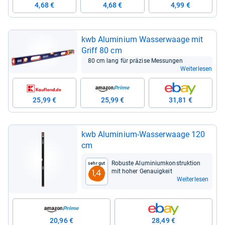
4,68 €
4,68 €
4,99 €
kwb Alu­mi­nium Was­ser­waage mit
Griff 80 cm
80 cm lang für prä­zise Mes­sun­gen
Weiterlesen
25,99 €
25,99 €
31,81 €
kwb Alu­mi­nium-​Was­ser­waage 120
cm
Robuste Alu­mi­ni­um­kon­struk­tion
Sehr gut
mit hoher Genau­ig­keit
1,4
Weiterlesen
20,96 €
28,49 €