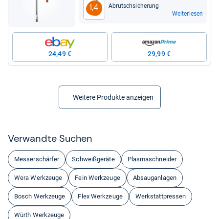
Abrutsch­si­che­rung
1,4
Weiterlesen
24,49 €
29,99 €
Weitere Produkte anzeigen
Ver­wandte Suchen
Messerschärfer
Schweißgeräte
Plasmaschneider
Wera Werkzeuge
Fein Werkzeuge
Absauganlagen
Bosch Werkzeuge
Flex Werkzeuge
Werkstattpressen
Würth Werkzeuge