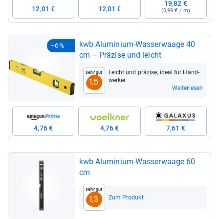
19,82 €
12,01 €
12,01 €
(0,99 € / m)
kwb Alu­mi­nium-​Was­ser­waage 40
–6%
cm – Prä­zise und leicht
Leicht und prä­zise, ideal für Hand­
Sehr gut
wer­ker
1,5
Weiterlesen
4,76 €
4,76 €
7,61 €
kwb Alu­mi­nium-​Was­ser­waage 60
cm
Sehr gut
Zum Produkt
1,3