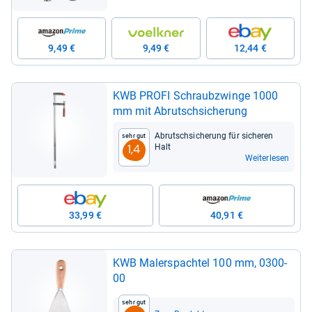
9,49 €
9,49 €
12,44 €
KWB PROFI Schraub­zwinge 1000
mm mit Abrutsch­si­che­rung
Abrutsch­si­che­rung für siche­ren
Sehr gut
Halt
1,4
Weiterlesen
33,99 €
40,91 €
KWB Maler­spach­tel 100 mm, 0300-​
00
Sehr gut