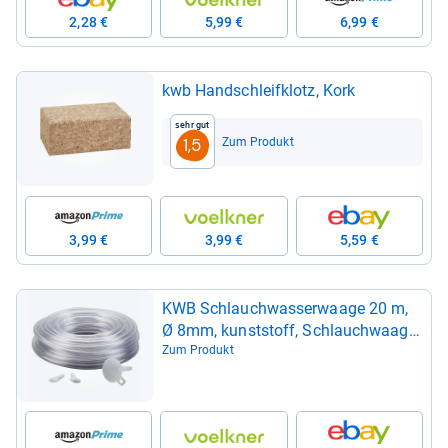
2,28 €
5,99 €
6,99 €
kwb Hand­schleif­klotz, Kork
Sehr gut
Zum Produkt
1,5
3,99 €
3,99 €
5,59 €
KWB Schlauch­was­ser­waage 20 m,
Ø 8mm, kunst­stoff, Schlauch­waage,
Was­ser­waage, tran­pa­rent
Zum Produkt