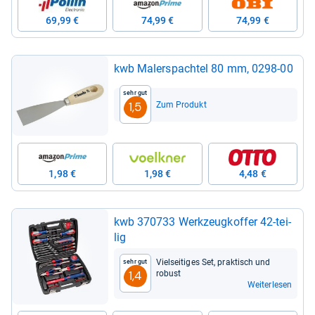
69,99 €
74,99 €
74,99 €
kwb Maler­spach­tel 80 mm, 0298-​00
Sehr gut
Zum Produkt
1,5
1,98 €
1,98 €
4,48 €
kwb 370733 Werk­zeug­kof­fer 42-​tei­
lig
Viel­sei­ti­ges Set, prak­tisch und
Sehr gut
robust
1,4
Weiterlesen