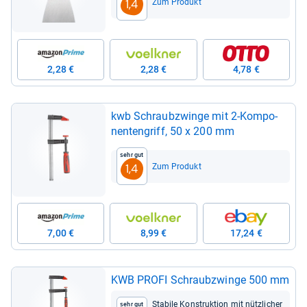
Zum Produkt
1,4
2,28 €
2,28 €
4,78 €
kwb Schraub­zwinge mit 2-​Kom­po­
nen­ten­griff, 50 x 200 mm
Sehr gut
Zum Produkt
1,4
7,00 €
8,99 €
17,24 €
KWB PROFI Schraub­zwinge 500 mm
Sta­bile Kon­struk­tion mit nütz­li­cher
Sehr gut