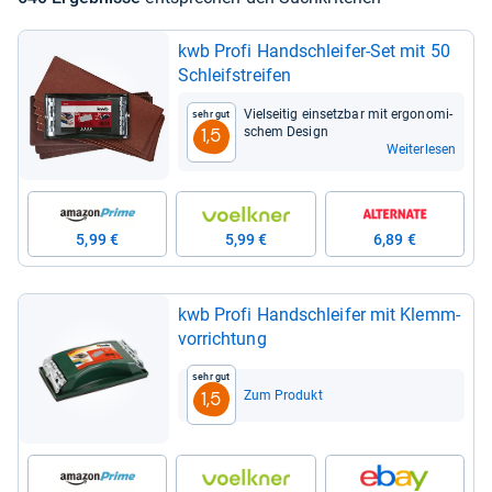
kwb Profi Hand­schlei­fer-​Set mit 50
Schleif­strei­fen
Viel­sei­tig ein­setz­bar mit ergo­no­mi­
Sehr gut
schem Design
1,5
Weiterlesen
5,99 €
5,99 €
6,89 €
kwb Profi Hand­schlei­fer mit Klemm­
vor­rich­tung
Sehr gut
Zum Produkt
1,5