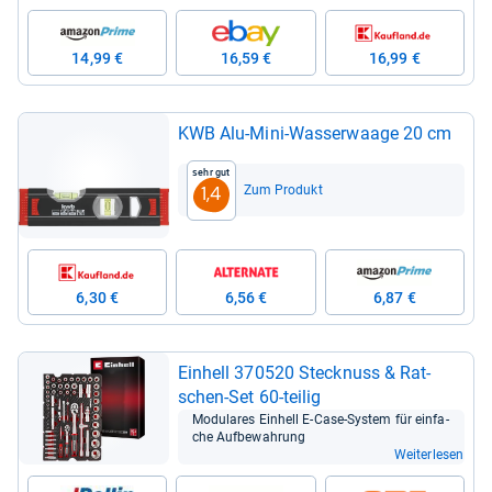
14,99 €
16,59 €
16,99 €
KWB Alu-​Mini-​Was­ser­waage 20 cm
Sehr gut
Zum Produkt
1,4
6,30 €
6,56 €
6,87 €
Ein­hell 370520 Steck­nuss & Rat­
schen-​Set 60-​tei­lig
Modu­la­res Ein­hell E-​Case-​Sys­tem für ein­fa­
che Auf­be­wah­rung
Weiterlesen