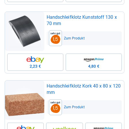
Hand­schleif­klotz Kunst­stoff 130 x
70 mm
Sehr gut
Zum Produkt
1,5
2,23 €
4,80 €
Hand­schleif­klotz Kork 40 x 80 x 120
mm
Sehr gut
Zum Produkt
1,5