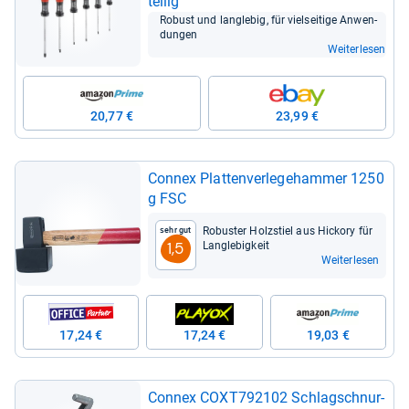
tei­lig
Robust und lang­le­big, für viel­sei­tige Anwen­
dun­gen
Weiterlesen
20,77 €
23,99 €
Connex Plat­ten­ver­le­ge­ham­mer 1250
g FSC
Robus­ter Holz­stiel aus Hickory für
Sehr gut
Lang­le­big­keit
1,5
Weiterlesen
17,24 €
17,24 €
19,03 €
Connex COXT792102 Schlag­schnur­