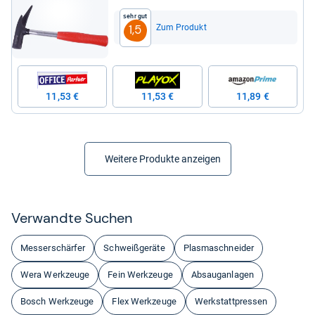
Sehr gut
Zum Produkt
1,5
11,53 €
11,53 €
11,89 €
Weitere Produkte anzeigen
Ver­wandte Suchen
Messerschärfer
Schweißgeräte
Plasmaschneider
Wera Werkzeuge
Fein Werkzeuge
Absauganlagen
Bosch Werkzeuge
Flex Werkzeuge
Werkstattpressen