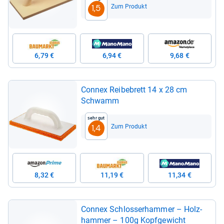
Zum Produkt
1,5
6,79 €
6,94 €
9,68 €
Connex Rei­be­brett 14 x 28 cm
Schwamm
Sehr gut
Zum Produkt
1,4
8,32 €
11,19 €
11,34 €
Connex Schlos­ser­ham­mer – Holz­
ham­mer – 100g Kopf­ge­wicht