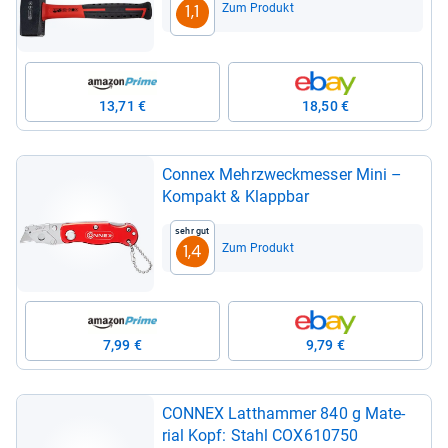
Zum Produkt
1,1
13,71 €
18,50 €
Connex Mehr­zweck­mes­ser Mini –
Kom­pakt & Klapp­bar
Sehr gut
Zum Produkt
1,4
7,99 €
9,79 €
CONNEX Latt­ham­mer 840 g Mate­
rial Kopf: Stahl COX610750