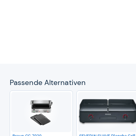
Pas­sende Alter­na­ti­ven
Braun CG 7020
SEVE­RIN SUAVE Plan­cha Grill