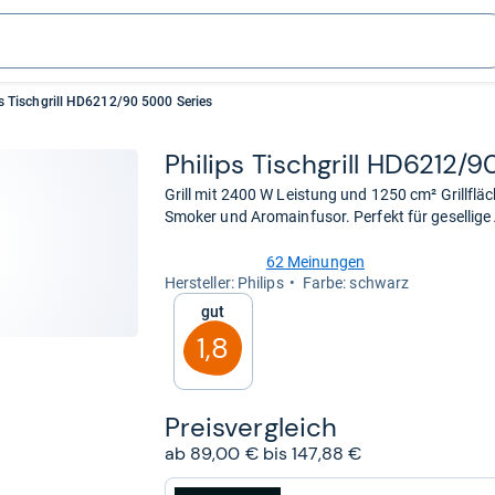
ps Tischgrill HD6212/90 5000 Series
Phi­lips Tisch­grill HD6212
Grill mit 2400 W Leistung und 1250 cm² Grillfläc
Smoker und Aromainfusor. Perfekt für gesellige
62 Meinungen
4,2
Her­stel­ler: Philips
Farbe: schwarz
von
Gut
5
Sternen
1,8
Preis­ver­gleich
ab 89,00 € bis 147,88 €
zum