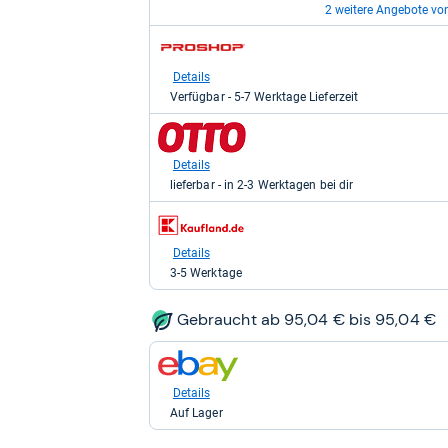
99,00
2 weitere Angebote vo
kaufen.
zum
zum
Shop:
Shop:
bei
bei
Details
Details
eBay
Proshop.de
Auf Lager
Verfügbar - 5-7 Werktage Lieferzeit
für
für
120,03
105,76
zum
zum
kaufen.
kaufen.
Shop:
Shop:
bei
bei
Details
Details
eBay
Otto.de
Auf Lager
lieferbar - in 2-3 Werktagen bei dir
für
für
147,88
121,62
zum
kaufen.
kaufen.
Shop:
bei
Details
Kaufland
3-5 Werktage
für
133,75
kaufen.
Gebraucht ab 95,04 € bis 95,04 €
zum
Shop:
bei
Details
eBay
Auf Lager
für
95,04