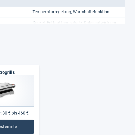
Temperaturregelung, Warmhaltefunktion
Deckel, Fettauffangschale, Kabelaufwicklung
stufenlos
2400 W
trogrills
:
30 € bis 460 €
estenliste
: Elektrogrills