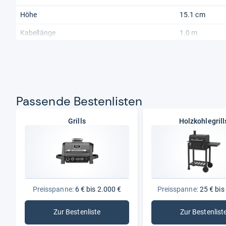
Höhe
15.1 cm
Kabellänge
1.0 m
Tiefe
36.3 cm
Allgemein
Aktualität
Nur aktuelle P
Pas­sende Bes­ten­lis­ten
Grills
Holzkohlegrill
Preisspanne:
6 € bis 2.000 €
Preisspanne:
25 € bis
Zur Bestenliste
Zur Bestenlist
: Grills
: Holzko