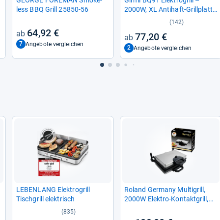
less BBQ Grill 25850-​56
2000W, XL Anti­haft-​Grill­platte
für rauch­freies Gril­len
(142)
64,92 €
77,20 €
7
Angebote vergleichen
2
Angebote vergleichen
LEBEN­LANG Elek­tro­grill
Roland Ger­many Mul­ti­grill,
Tisch­grill elek­trisch
2000W Elek­tro-​Kon­takt­grill,
Schwarz, 340x220mm Grill­
(835)
plat­ten, 5-​Stu­fen Tem­pe­ra­tur­