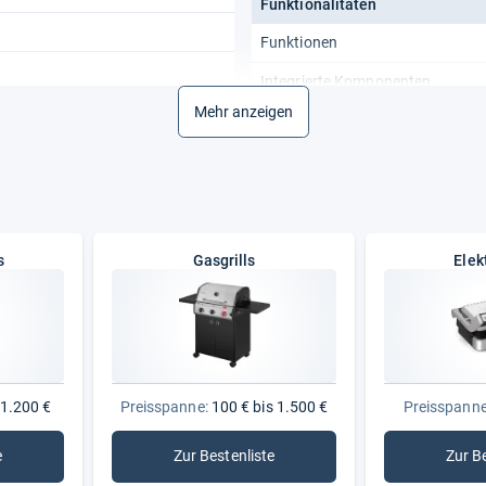
Funktionalitäten
Funktionen
Integrierte Komponenten
Mehr anzeigen
Temperaturregelung
Energiemerkmale
rodukte
Leistungsaufnahme
s
Gasgrills
Elek
 1.200 €
Preisspanne:
100 € bis 1.500 €
Preisspanne
e
Zur Bestenliste
Zur B
hlegrills
: Gasgrills