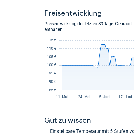
kaufen.
Preis­ent­wick­lung
Preisentwicklung der letzten 89 Tage. Gebrau
enthalten.
Gut zu wis­sen
Ein­stell­bare Tem­pe­ra­tur mit 5 Stu­fen