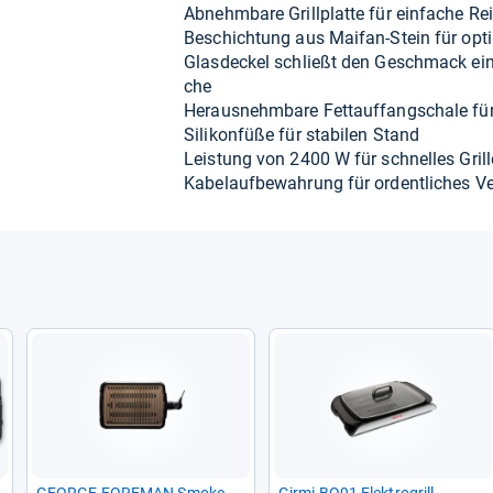
Abnehm­bare Grill­platte für ein­fa­che Rei
Beschich­tung aus Mai­fan-​Stein für opti­m
Glas­de­ckel schließt den Geschmack ein 
che
Her­aus­nehm­bare Fettauf­fang­schale fü
Sili­kon­füße für sta­bi­len Stand
Leis­tung von 2400 W für schnel­les Gril­
Kabe­lauf­be­wah­rung für ordent­li­ches V
GEORGE FORE­MAN Smo­ke­
Girmi BQ91 Elek­tro­grill –