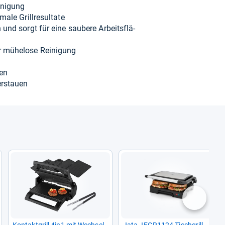
­ni­gung
ale Grill­re­sul­tate
und sorgt für eine sau­bere Arbeits­flä­
r mühe­lose Rei­ni­gung
len
er­stauen
nächste
Kon­takt­grill 4in1 mit Wech­sel­
Jata JEGR1124 Tisch­grill