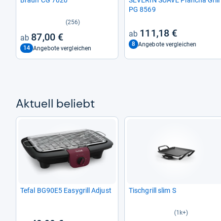
PG 8569
(256)
111,18 €
87,00 €
8
Angebote vergleichen
14
Angebote vergleichen
Aktu­ell beliebt
Tefal BG90E5 Easy­grill Adjust
Tisch­grill slim S
(1k+)