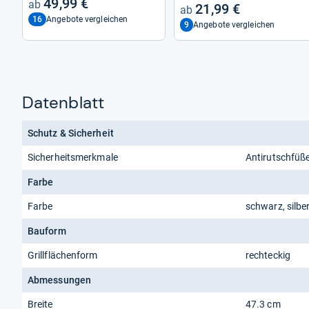
49,99 €
21,99 €
16
Angebote vergleichen
9
Angebote vergleichen
Datenblatt
Schutz & Sicherheit
Sicherheitsmerkmale
Antirutschfüße
Farbe
Farbe
schwarz, silbe
Bauform
Grillflächenform
rechteckig
Abmessungen
Breite
47.3 cm