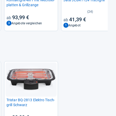
plat­ten & Grill­zange
(24)
93,99 €
41,39 €
3
Angebote vergleichen
1
Angebot
Tri­star BQ-​2813 Elek­tro Tisch­
grill Schwarz