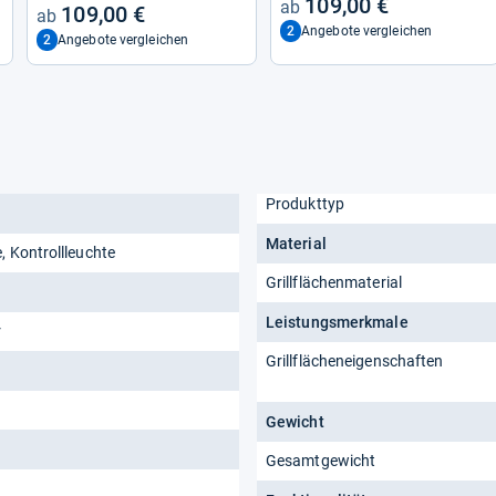
109,00 €
109,00 €
re­ge­lung, für Lah­ma­cun,
2
Angebote vergleichen
Fleisch, Toast und
2
Angebote vergleichen
Produkttyp
Material
, Kontrollleuchte
Grillflächenmaterial
Leistungsmerkmale
r
Grillflächeneigenschaften
Gewicht
Gesamtgewicht