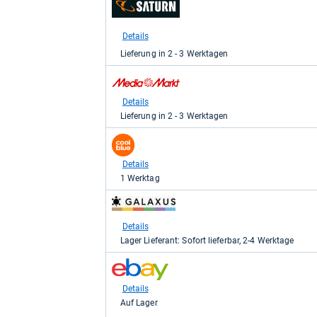
Shop:
bei
Saturn
Details
für
Lieferung in 2 - 3 Werktagen
89,00
kaufen.
zum
Shop:
bei
Details
Media
Lieferung in 2 - 3 Werktagen
Markt
für
zum
89,00
Shop:
kaufen.
bei
Details
coolblue
1 Werktag
für
97,90
zum
kaufen.
Shop:
bei
Details
galaxus
Lager Lieferant: Sofort lieferbar, 2-4 Werktage
für
98,96
zum
kaufen.
Shop:
bei
Details
eBay
Auf Lager
für