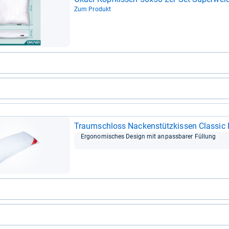
Zum Produkt
Traum­schloss Nacken­stütz­kis­sen Clas­sic
Ergo­no­mi­sches Design mit anpass­ba­rer Fül­lung