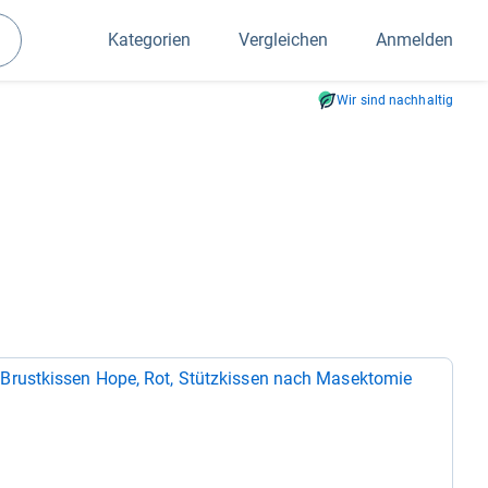
Kategorien
Vergleichen
Anmelden
Suchen
Wir sind nachhaltig
st­kis­sen Hope, Rot, Stütz­kis­sen nach Masek­to­mie