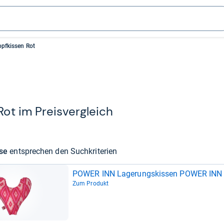
pfkissen Rot
ot im Preis­ver­gleich
sse
ent­spre­chen den Such­kri­te­rien
POWER INN Lage­rungs­kis­sen POWER INN Bru
Zum Produkt