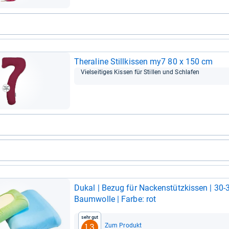
Thera­line Still­kis­sen my7 80 x 150 cm
Viel­sei­ti­ges Kis­sen für Stil­len und Schla­fen
Dukal | Bezug für Nacken­stütz­kis­sen | 30-
Baum­wolle | Farbe: rot
Sehr gut
Zum Produkt
1,3