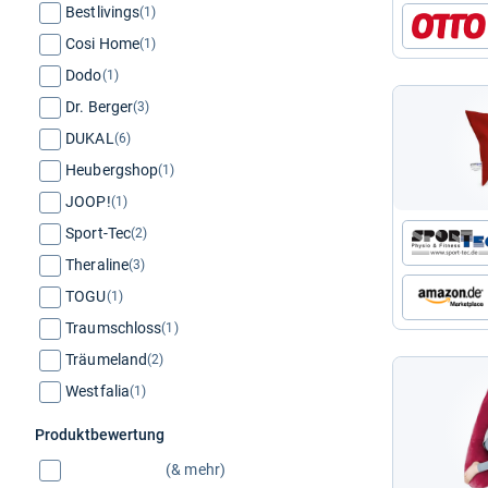
Bestlivings
(1)
Cosi Home
(1)
Dodo
(1)
Dr. Berger
(3)
DUKAL
(6)
Heubergshop
(1)
JOOP!
(1)
Sport-Tec
(2)
Theraline
(3)
TOGU
(1)
Traumschloss
(1)
Träumeland
(2)
Westfalia
(1)
Produktbewertung
(& mehr)