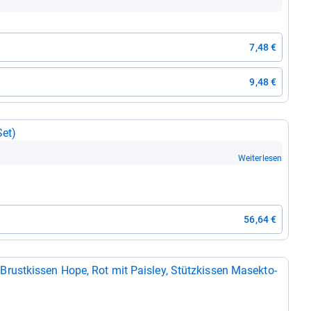
7,48 €
9,48 €
Set)
Weiterlesen
56,64 €
t­kis­sen Hope, Rot mit Pais­ley, Stütz­kis­sen Masek­to­