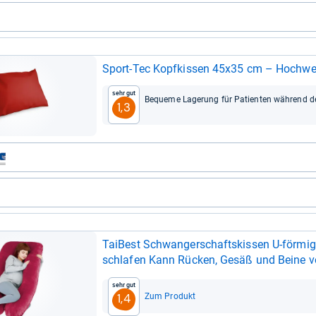
Sport-​Tec Kopf­kis­sen 45x35 cm – Hoch­wer­ti
Sehr gut
Bequeme Lage­rung für Pati­en­ten wäh­rend d
1,3
Tai­Best Schwan­ger­schafts­kis­sen U-​för­mi
schla­fen Kann Rücken, Gesäß und Beine vo
Sehr gut
Zum Produkt
1,4