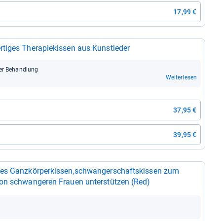
17,99 €
­ges The­ra­pie­kis­sen aus Kunst­le­der
er Behand­lung
Weiterlesen
37,95 €
39,95 €
­ges Ganz­kör­per­kis­sen,schwan­ger­schafts­kis­sen zum
n schwan­ge­ren Frauen unter­stüt­zen (Red)