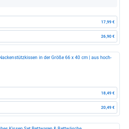
17,99 €
26,90 €
 Nacken­stütz­kis­sen in der Größe 66 x 40 cm | aus hoch­
18,49 €
20,49 €
hes Kis­sen Set Bett­wa­ren & Bett­wä­sche