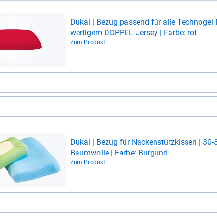
Dukal | Bezug pas­send für alle Tech­no­gel
wer­ti­gem DOP­PEL-​Jer­sey | Farbe: rot
Zum Produkt
Dukal | Bezug für Nacken­stütz­kis­sen | 30-
Baum­wolle | Farbe: Bur­gund
Zum Produkt