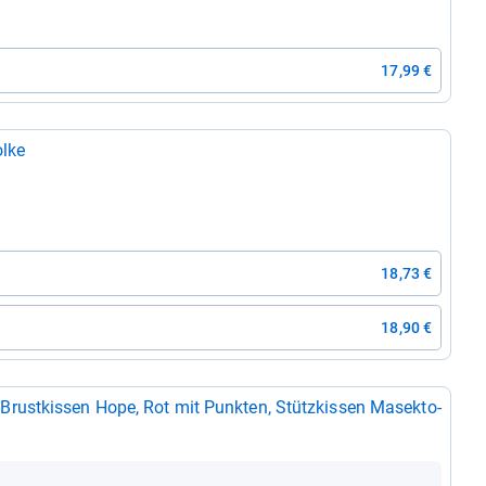
17,99 €
olke
18,73 €
18,90 €
st­kis­sen Hope, Rot mit Punk­ten, Stütz­kis­sen Masek­to­