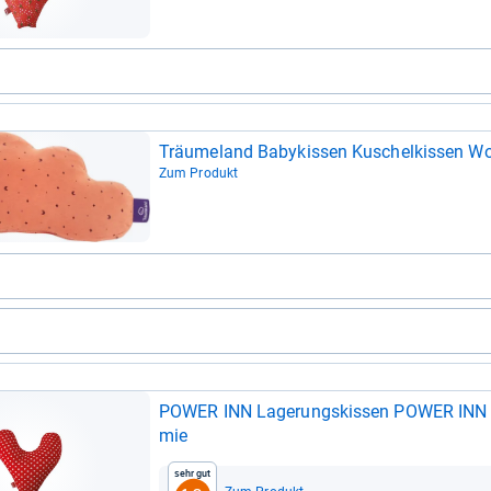
Träu­me­land Baby­kis­sen Kuschel­kis­sen W
Zum Produkt
POWER INN Lage­rungs­kis­sen POWER INN Bru
mie
Sehr gut