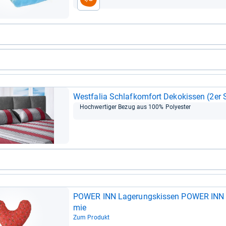
West­fa­lia Schlaf­kom­fort Deko­kis­sen (2er 
Hoch­wer­ti­ger Bezug aus 100% Poly­es­ter
POWER INN Lage­rungs­kis­sen POWER INN Brus
mie
Zum Produkt