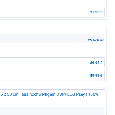
31,99 €
Weiterlesen
89,95 €
89,99 €
​35 x 50 cm | aus hoch­wer­ti­gem DOP­PEL-​Jer­sey | 100%