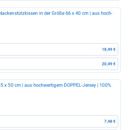
 Nacken­stütz­kis­sen in der Größe 66 x 40 cm | aus hoch­
18,49 €
20,49 €
​35 x 50 cm | aus hoch­wer­ti­gem DOP­PEL-​Jer­sey | 100%
7,48 €