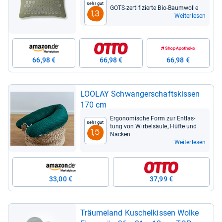
Sehr gut
GOTS-​zer­ti­fi­zierte Bio-​Baum­wolle
1,3
Weiterlesen
66,98 €
66,98 €
66,98 €
LOO­LAY Schwan­ger­schafts­kis­sen
170 cm
Ergo­no­mi­sche Form zur Ent­las­
Sehr gut
tung von Wir­bel­säule, Hüfte und
1,5
Nacken
Weiterlesen
33,00 €
37,99 €
Träu­me­land Kuschel­kis­sen Wolke