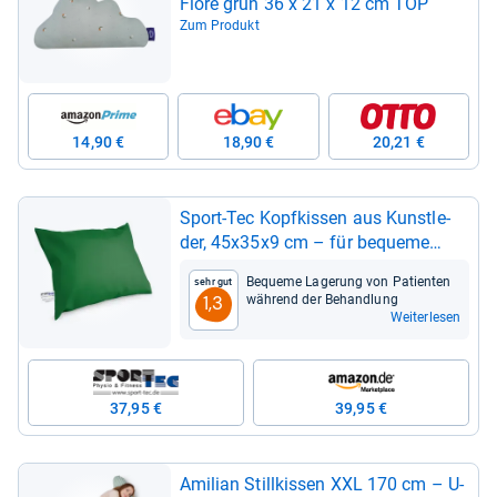
Fiore grün 36 x 21 x 12 cm TOP
Zum Produkt
14,90 €
18,90 €
20,21 €
Sport-​Tec Kopf­kis­sen aus Kunst­le­
der, 45x35x9 cm – für bequeme
Lage­rung
Bequeme Lage­rung von Pati­en­ten
Sehr gut
wäh­rend der Behand­lung
1,3
Weiterlesen
37,95 €
39,95 €
Ami­lian Still­kis­sen XXL 170 cm – U-​