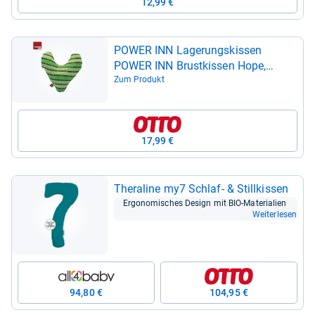
12,99 €
POWER INN Lage­rungs­kis­sen
POWER INN Brust­kis­sen Hope,
Grün/Blau, Stütz­kis­sen nach Masek­
Zum Produkt
to­mie
17,99 €
Thera­line my7 Schlaf-​ & Still­kis­sen
Ergo­no­mi­sches Design mit BIO-​Mate­ria­lien
Weiterlesen
94,80 €
104,95 €