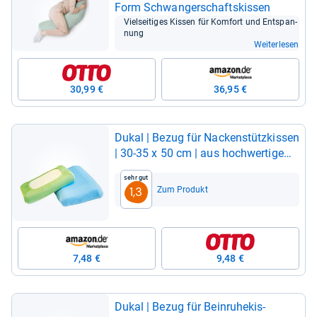
Form Schwan­ger­schafts­kis­sen
Viel­sei­ti­ges Kis­sen für Kom­fort und Ent­span­
nung
Weiterlesen
30,99 €
36,95 €
Dukal | Bezug für Nacken­stütz­kis­sen
| 30-​35 x 50 cm | aus hoch­wer­ti­gem
DOP­PEL-​Jer­sey | 100% Baum­wolle |
Sehr gut
Farbe: lind­grün
Zum Produkt
1,3
7,48 €
9,48 €
Dukal | Bezug für Bein­ru­he­kis­