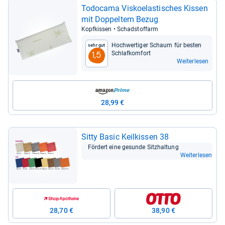
Todo­cama Vis­ko­elas­ti­sches Kis­sen
mit Dop­pel­tem Bezug
Kopf­kis­sen • Schad­stoff­arm
Hoch­wer­ti­ger Schaum für bes­ten
Sehr gut
Schlaf­kom­fort
1,5
Weiterlesen
28,99 €
Sitty Basic Keil­kis­sen 38
För­dert eine gesunde Sitz­hal­tung
Weiterlesen
28,70 €
38,90 €