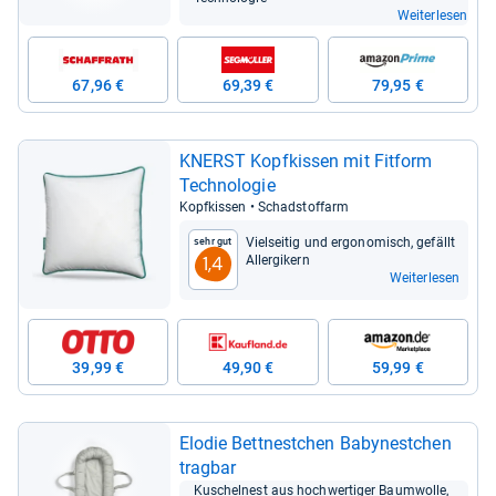
Weiterlesen
67,96 €
69,39 €
79,95 €
KNERST Kopf­kis­sen mit Fit­form
Tech­no­lo­gie
Kopf­kis­sen • Schad­stoff­arm
Viel­sei­tig und ergo­no­misch, gefällt
Sehr gut
All­er­gi­kern
1,4
Weiterlesen
39,99 €
49,90 €
59,99 €
Elo­die Bett­nest­chen Baby­nest­chen
trag­bar
Kuschel­nest aus hoch­wer­ti­ger Baum­wolle,