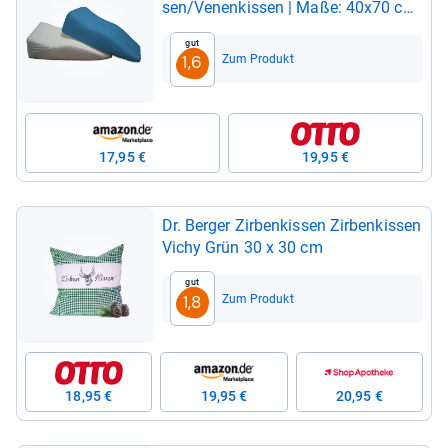
sen/Venen­kis­sen | Maße: 40x70 cm
| aus hoch­wer­ti­gem DOP­PEL-​Jer­sey
Gut
| 100% Baum­wolle | Farbe: Ocean-​
Zum Produkt
1,6
blau
17,95 €
19,95 €
Dr. Ber­ger Zir­ben­kis­sen Zir­ben­kis­sen
Vichy Grün 30 x 30 cm
Gut
Zum Produkt
1,8
18,95 €
19,95 €
20,95 €