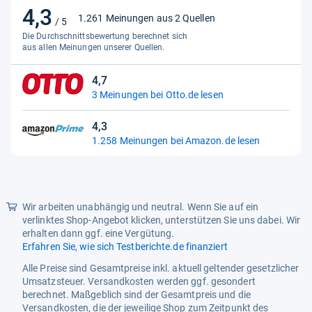
Produkttyp
Standgerät
4,3
4,3
1.261 Meinungen aus 2 Quellen
/ 5
von
Leistungsmerkmale
Die Durchschnittsbewertung berechnet sich
5
aus allen Meinungen unserer Quellen.
Gefrierklasse
4 Sterne
Sternen
4,7
Gefriervermögen 24h
2.0 kg
4,7
3 Meinungen bei Otto.de lesen
von
Zeit
5
4,3
Lagerzeit Störung
12.0 h
Sternen
4,3
1.258 Meinungen bei Amazon.de lesen
von
Gewicht
5
Sternen
Gesamtgewicht
40.6 kg
Funktionalitäten
Wir arbeiten unabhängig und neutral. Wenn Sie auf ein
verlinktes Shop-Angebot klicken, unterstützen Sie uns dabei. Wir
Funktionen
Abtauautomatik, Eco-Modus
erhalten dann ggf. eine Vergütung.
Erfahren Sie, wie sich Testberichte.de finanziert
Energiemerkmale
Alle Preise sind Gesamtpreise inkl. aktuell geltender gesetzlicher
Energieeffizienzklasse
D
Umsatzsteuer. Versandkosten werden ggf. gesondert
berechnet. Maßgeblich sind der Gesamtpreis und die
Klimaklasse
N, T
Versandkosten, die der jeweilige Shop zum Zeitpunkt des