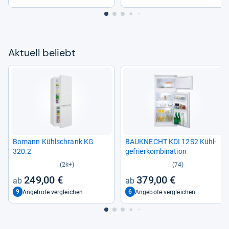
Aktu­ell beliebt
Bomann Kühl­schrank KG
BAU­KNECHT KDI 12S2 Kühl­
320.2
ge­frier­kom­bi­na­tion
(2k+)
(74)
249,00 €
379,00 €
9
6
Angebote vergleichen
Angebote vergleichen