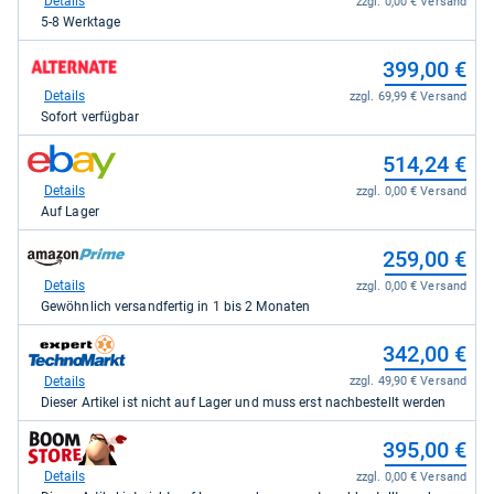
Details
zzgl. 0,00 € Versand
Kaufland
5-8 Werktage
für
369,00
zum
399,00 €
kaufen.
Shop:
bei
Details
zzgl. 69,99 € Versand
Alternate
Sofort verfügbar
für
399,00
zum
514,24 €
kaufen.
Shop:
bei
Details
zzgl. 0,00 € Versand
eBay
Auf Lager
für
514,24
zum
259,00 €
kaufen.
Shop:
bei
Details
zzgl. 0,00 € Versand
Amazon.de
Gewöhnlich versandfertig in 1 bis 2 Monaten
für
259,00
zum
342,00 €
kaufen.
Shop:
bei
Details
zzgl. 49,90 € Versand
expert
Dieser Artikel ist nicht auf Lager und muss erst nachbestellt werden
TechnoMarkt
für
zum
395,00 €
342,00
Shop:
kaufen.
bei
Details
zzgl. 0,00 € Versand
Boomstore.de