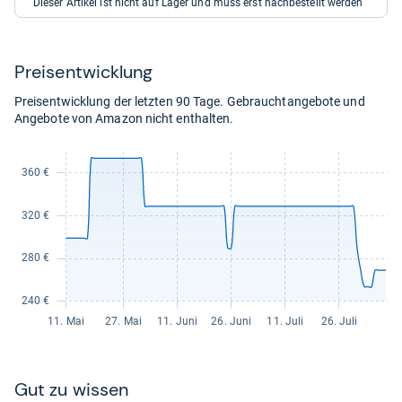
Dieser Artikel ist nicht auf Lager und muss erst nachbestellt werden
für
395,00
kaufen.
Preis­ent­wick­lung
Preisentwicklung der letzten 90 Tage. Gebrauchtangebote und
Angebote von Amazon nicht enthalten.
Gut zu wis­sen