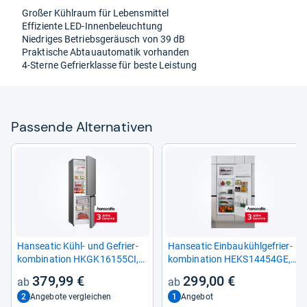
Großer Kühl­raum für Lebens­mit­tel
Effi­zi­ente LED-​Innen­be­leuch­tung
Nied­ri­ges Betriebs­ge­räusch von 39 dB
Prak­ti­sche Abtau­au­to­ma­tik vor­han­den
4-​Sterne Gefrier­klasse für beste Leis­tung
Pas­sende Alter­na­ti­ven
Han­sea­tic Kühl-​ und Gefrier­
Han­sea­tic Ein­bau­kühl­ge­frier­
kom­bi­na­tion HKGK16155CI,
kom­bi­na­tion HEKS14454GE,
161 cm hoch
145 cm hoch
379,99 €
299,00 €
2
1
Angebote vergleichen
Angebot