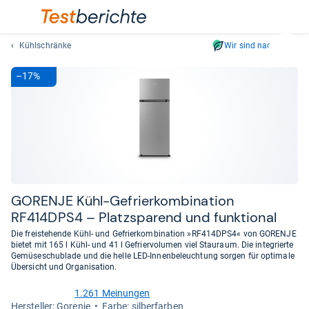
Kühlschränke
Wir sind nachhaltig
Suc
Geben
–17%
Sie
mindest
drei
Zeichen
ein.
Vorschl
erschei
automat
GORENJE Kühl-​Gefrier­kom­bi­na­tion
und
RF414DPS4 – Platz­spa­rend und funk­tio­nal
lassen
Die freistehende Kühl- und Gefrierkombination »RF414DPS4« von GORENJE
sich
bietet mit 165 l Kühl- und 41 l Gefriervolumen viel Stauraum. Die integrierte
mit
Gemüseschublade und die helle LED-Innenbeleuchtung sorgen für optimale
Übersicht und Organisation.
den
Pfeiltas
1.261 Meinungen
4,3
auswähl
Her­stel­ler: Gorenje
Farbe: silberfarben