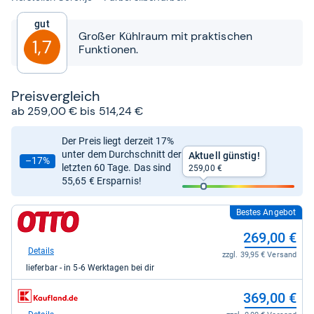
von
5
Gut
Sternen
Großer Kühlraum mit praktischen
1,7
Funktionen.
Preis­ver­gleich
ab 259,00 € bis 514,24 €
Der Preis liegt derzeit 17%
unter dem Durchschnitt der
Aktuell günstig!
–17%
letzten 60 Tage. Das sind
259,00 €
55,65 € Ersparnis!
Bestes Angebot
zum
Shop:
269,00 €
bei
Otto.de
Details
zzgl. 39,95 € Versand
für
lieferbar - in 5-6 Werktagen bei dir
269,00
kaufen.
zum
369,00 €
Shop:
bei