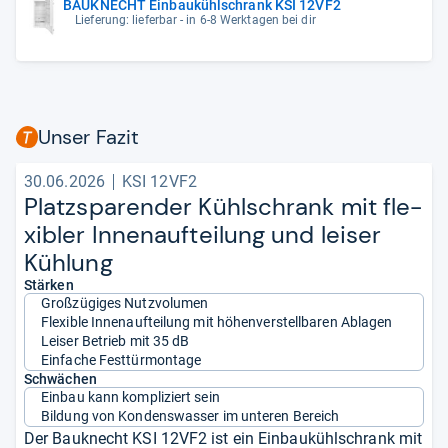
BAUKNECHT Einbaukühlschrank KSI 12VF2
Lieferung: lieferbar - in 6-8 Werktagen bei dir
Unser Fazit
30.06.2026
KSI 12VF2
Platz­spa­ren­der Kühl­schrank mit fle­
xibler Innen­auf­tei­lung und lei­ser
Küh­lung
Stärken
Großzügiges Nutzvolumen
Flexible Innenaufteilung mit höhenverstellbaren Ablagen
Leiser Betrieb mit 35 dB
Einfache Festtürmontage
Schwächen
Einbau kann kompliziert sein
Bildung von Kondenswasser im unteren Bereich
Der Bauknecht KSI 12VF2 ist ein Einbaukühlschrank mit