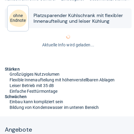
Platz­spa­ren­der Kühl­schrank mit fle­xibler
ohne
Innen­auf­tei­lung und lei­ser Küh­lung
Endnote
Aktuelle Info wird geladen...
Stärken
Großzügiges Nutzvolumen
Flexible Innenaufteilung mit höhenverstellbaren Ablagen
Leiser Betrieb mit 35 dB
Einfache Festtürmontage
Schwächen
Einbau kann kompliziert sein
Bildung von Kondenswasser im unteren Bereich
Angebote