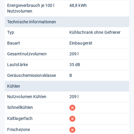
Energieverbrauch je 100 l
48,8 kWh
Nutzvolumen
Technische Informationen
Typ
Kühlschrank ohne Gefrierer
Bauart
Einbaugerät
Gesamtnutzvolumen
209 l
Lautstärke
35 dB
Geräuschemissionsklasse
B
Kühlen
Nutzvolumen Kühlen
209 l
fehlt
Schnellkühlen
fehlt
Kaltlagerfach
fehlt
Frischezone