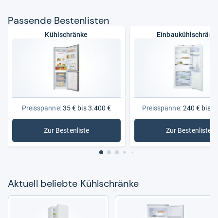
Pas­sende Bes­ten­lis­ten
Kühlschränke
Einbaukühlschränk
Preisspanne:
35 € bis 3.400 €
Preisspanne:
240 € bis 1
Zur Bestenliste
Zur Bestenliste
: Kühlschränke
: Einbauk
Aktu­ell beliebte Kühl­schränke