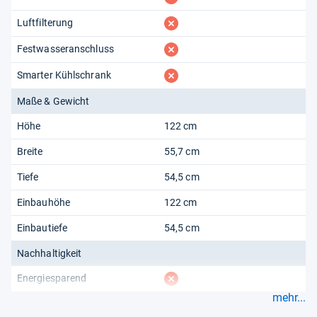
fehlt
Luftfilterung
fehlt
Festwasseranschluss
fehlt
Smarter Kühlschrank
Maße & Gewicht
Höhe
122 cm
Breite
55,7 cm
Tiefe
54,5 cm
Einbauhöhe
122 cm
Einbautiefe
54,5 cm
Nachhaltigkeit
fehlt
Energiesparend
mehr...