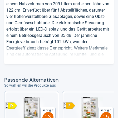
einem Nutzvolumen von 209 Litern und einer Höhe von
122 cm. Er verfügt über fünf Abstellflächen, darunter
vier höhenverstellbare Glasablagen, sowie eine Obst-
und Gemüseschublade. Die elektronische Steuerung
erfolgt über ein LED-Display, und das Gerät arbeitet mit
einem Betriebsgeräusch von 35 dB. Der jährliche
Energieverbrauch beträgt 102 kWh, was der
Energieeffizienzklasse E entspricht. Weitere Merkmale
sind die automatische Abtauung im Kühlteil und die
einfache Festtürmontage.
209 Liter Nutzvolumen
Fünf Abstellflächen, vier höhenverstellbar
Pas­sende Alter­na­ti­ven
Elektronische Steuerung über LED-Display
So wählen wir die Produkte aus
35 dB Betriebsgeräusch
102 kWh jährlicher Energieverbrauch,
Effizienzklasse E
Sehr gut
Sehr gut
Das sagen die Quellen:
Der Bauknecht KSI 12VF2
1,3
1,5