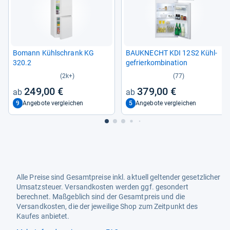
Bomann Kühl­schrank KG
BAU­KNECHT KDI 12S2 Kühl­
320.2
ge­frier­kom­bi­na­tion
(2k+)
(77)
249,00 €
379,00 €
9
5
Angebote vergleichen
Angebote vergleichen
Alle Preise sind Gesamtpreise inkl. aktuell geltender gesetzlicher
Umsatzsteuer. Versandkosten werden ggf. gesondert
berechnet. Maßgeblich sind der Gesamtpreis und die
Versandkosten, die der jeweilige Shop zum Zeitpunkt des
Kaufes anbietet.