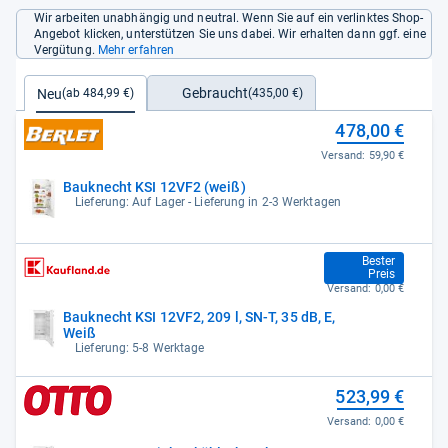
Wir arbeiten unabhängig und neutral. Wenn Sie auf ein verlinktes Shop-
Angebot klicken, unterstützen Sie uns dabei. Wir erhalten dann ggf. eine
Vergütung.
Mehr erfahren
Gebraucht
Neu
(435,00 €)
(ab 484,99 €)
478,00 €
Versand:
59,90 €
Bauknecht KSI 12VF2 (weiß)
Lieferung: Auf Lager - Lieferung in 2-3 Werktagen
484,99 €
Bester
Preis
Versand:
0,00 €
Bauknecht KSI 12VF2, 209 l, SN-T, 35 dB, E,
Weiß
Lieferung: 5-8 Werktage
523,99 €
Versand:
0,00 €