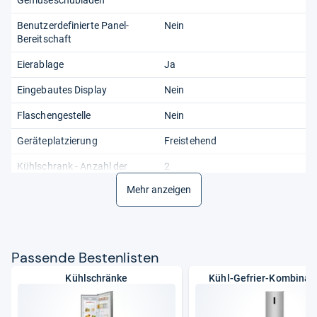
Benutzerdefinierte Panel-
Nein
Bereitschaft
Eierablage
Ja
Eingebautes Display
Nein
Flaschengestelle
Nein
Geräteplatzierung
Freistehend
Kühlschrank - Anzahl der
2
Ablagen/Körbe
Mehr anzeigen
Produktfarbe
Weiß
Türanschlag
Rechts
Pas­sende Bes­ten­lis­ten
Wasserspender
Nein
Kühlschränke
Kühl-Gefrier-Kombinat
Wechselbare Türen
Ja
Gewicht und Abmessungen