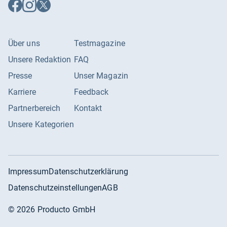
Auf
Auf
Auf
Facebook
Instagram
X
Lärmemissionsklasse
C
folgen
folgen
folgen
Multi Airflow System
Nein
Über uns
Testmagazine
No-Frost-System
Nein
Unsere Redaktion
FAQ
Nutzinhalt Kühlschrank
70 l
Presse
Unser Magazin
Super Kühlungs-Funktion
Nein
Karriere
Feedback
Thermostat
Ja
Partnerbereich
Kontakt
Unsere Kategorien
Impressum
Datenschutzerklärung
Datenschutzeinstellungen
AGB
©
2026
Producto GmbH