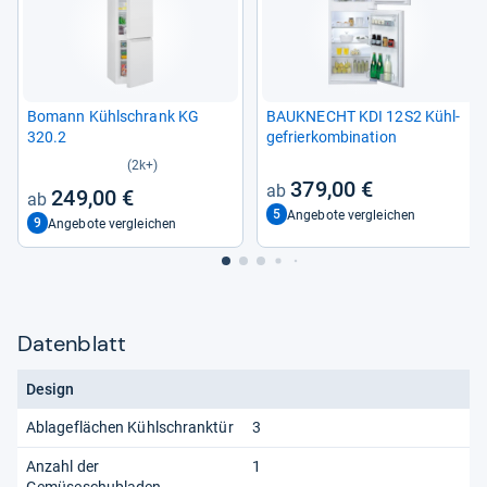
Bomann Kühl­schrank KG
BAU­KNECHT KDI 12S2 Kühl­
320.2
ge­frier­kom­bi­na­tion
(2k+)
379,00 €
249,00 €
5
Angebote vergleichen
9
Angebote vergleichen
Datenblatt
Design
Ablageflächen Kühlschranktür
3
Anzahl der
1
Gemüseschubladen