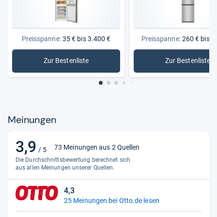
Breite
480 mm
Gewicht
24 kg
Preisspanne:
35 € bis 3.400 €
Preisspanne:
260 € bis 1
Höhe
850 mm
Zur Bestenliste
Zur Bestenliste
Paketgewicht
26 kg
: Kühlschränke
: Kühl-Ge
Tiefe
495 mm
Verpackungsbreite
500 mm
Verpackungshöhe
885 mm
Meinungen
Verpackungstiefe
540 mm
3,9
3,9
73 Meinungen aus 2 Quellen
Logistikdaten
/ 5
von
Die Durchschnittsbewertung berechnet sich
5
Ursprungsland
China
aus allen Meinungen unserer Quellen.
Sternen
Ergonomie
4,3
4,3
25 Meinungen bei Otto.de lesen
Innenbeleuchtung Kühleinheit
Ja
von
5