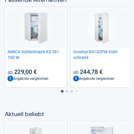
AMICA Kühl­schrank KS 361
Gorenje R4142PW Kühl­
100 W
schrank
229,00 €
244,78 €
2
6
Angebote vergleichen
Angebote vergleichen
Aktu­ell beliebt