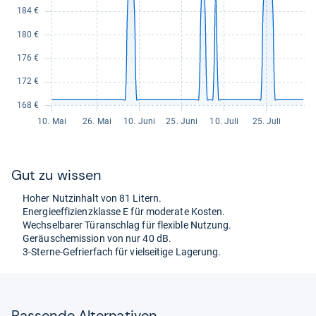
Gut zu wis­sen
Hoher Nut­zin­halt von 81 Litern.
Ener­gie­ef­fi­zi­enz­klasse E für mode­rate Kos­ten.
Wech­sel­ba­rer Tür­an­schlag für fle­xi­ble Nut­zung.
Geräusche­mis­sion von nur 40 dB.
3-​Sterne-​Gefrier­fach für viel­sei­tige Lage­rung.
Pas­sende Alter­na­ti­ven