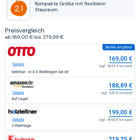
Sternen
Kompakte Größe mit flexiblem
2,1
Stauraum.
Preis­ver­gleich
ab 169,00 € bis 279,99 €
Bestes Angebot
zum
Shop:
169,00 €
bei
Otto.de
Details
zzgl. 39,95 € Versand
für
lieferbar - in 4-5 Werktagen bei dir
169,00
kaufen.
zum
188,89 €
Shop:
bei
Details
zzgl. 0,00 € Versand
Amazon.de
Auf Lager
für
188,89
zum
199,00 €
kaufen.
Shop:
bei
Details
zzgl. 39,00 € Versand
holzleitner.de
3 Werktage
für
199,00
zum
219,25 €
kaufen.