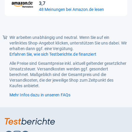
Lampentyp
LED
3,7
Sternen
3,7
48 Meinungen bei Amazon.de lesen
Temperaturalarm
Nein
von
5
Türschließ-Erinnerungs-Alarm
Nein
Sternen
Verstellbare Füße
Ja
Wir arbeiten unabhängig und neutral. Wenn Sie auf ein
verlinktes Shop-Angebot klicken, unterstützen Sie uns dabei. Wir
Energie
erhalten dann ggf. eine Vergütung.
Anschlusswert
80 W
Erfahren Sie, wie sich Testberichte.de finanziert
Alle Preise sind Gesamtpreise inkl. aktuell geltender gesetzlicher
Energieeffizienzklasse
E
Umsatzsteuer. Versandkosten werden ggf. gesondert
berechnet. Maßgeblich sind der Gesamtpreis und die
Energieeffizienzskala
A bis G
Versandkosten, die der jeweilige Shop zum Zeitpunkt des
Jährlicher Energieverbrauch
135 kWh
Kaufes anbietet.
Mehr Infos dazu in unseren FAQs
Leistungen
Fresh Zone Fach
Nein
Geräuschpegel
40 dB
Klimaklasse
N-ST