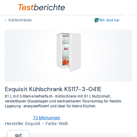
Kühlschränke
Wir sind nachhaltig
Suc
Geben
Sie
mindest
drei
Zeichen
ein.
Vorschl
erschei
automat
Exqui­sit Kühl­schrank KS117-​3-​041E
und
81 L mit 3-Sterne-Gefrierfach - Kühlschrank mit 81 L Nutzinhalt,
lassen
verstellbaren Glasablagen und wechselbarem Türanschlag für flexible
Lagerung - energieeffizient und ideal für kleine Küchen.
sich
mit
73 Meinungen
den
3,9
Her­stel­ler: Exquisit
Farbe: Weiß
von
Pfeiltas
5
auswähl
Gut