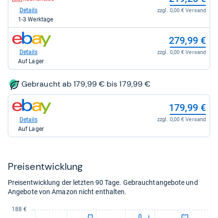
Shop:
bei
Details
zzgl. 0,00 € Versand
Kaufland
1-3 Werktage
für
219,25
zum
279,99 €
kaufen.
Shop:
bei
Details
zzgl. 0,00 € Versand
eBay
Auf Lager
für
279,99
kaufen.
Gebraucht ab 179,99 € bis 179,99 €
zum
179,99 €
Shop:
bei
Details
zzgl. 0,00 € Versand
eBay
Auf Lager
für
179,99
kaufen.
Preis­ent­wick­lung
Preisentwicklung der letzten 90 Tage. Gebrauchtangebote und
Angebote von Amazon nicht enthalten.