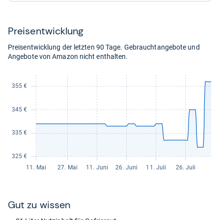
999,00
kaufen.
Preis­ent­wick­lung
Preisentwicklung der letzten 90 Tage. Gebrauchtangebote und
Angebote von Amazon nicht enthalten.
Gut zu wis­sen