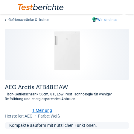
Gefrierschränke & -truhen
Wir sind nachhaltig
Suc
Geben
Sie
mindest
drei
Zeichen
ein.
Vorschl
erschei
automat
AEG Arc­tis ATB48E1AW
und
Tisch-Gefrierschrank 56cm, 81l, LowFrost Technologie für weniger
lassen
Reifbildung und energiesparendes Abtauen
sich
1 Meinung
mit
5,0
Her­stel­ler: AEG
Farbe: Weiß
den
von
Pfeiltas
5
Kompakte Bauform mit nützlichen Funktionen.
Sternen
auswähl