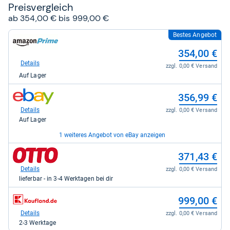
Preis­ver­gleich
ab 354,00 € bis 999,00 €
Bestes Angebot
zum
Shop:
354,00 €
bei
Amazon.de
Details
zzgl. 0,00 € Versand
für
Auf Lager
354,00
kaufen.
zum
356,99 €
Shop:
bei
Details
zzgl. 0,00 € Versand
eBay
Auf Lager
für
356,99
1 weiteres Angebot von eBay anzeigen
kaufen.
zum
zum
483,99 €
371,43 €
Shop:
Shop:
bei
bei
Details
Details
zzgl. 0,00 € Versand
zzgl. 0,00 € Versand
eBay
Otto.de
Auf Lager
lieferbar - in 3-4 Werktagen bei dir
für
für
483,99
371,43
zum
999,00 €
kaufen.
kaufen.
Shop:
bei
Details
zzgl. 0,00 € Versand
Kaufland
2-3 Werktage
für