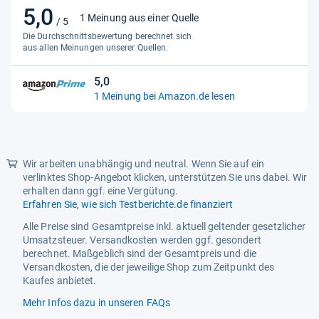
Energieeffizienzskala
A bis G
5,0
5,0
1 Meinung aus einer Quelle
/ 5
von
Jährlicher Energieverbrauch
164 kWh
Die Durchschnittsbewertung berechnet sich
5
aus allen Meinungen unserer Quellen.
Stromstärke
10 A
Sternen
5,0
Leistungen
5,0
1 Meinung bei Amazon.de lesen
von
Abtauautomatik
Nein
5
(Gefriereinheit)
Sternen
Gefrierkapazität
10 kg/24h
Wir arbeiten unabhängig und neutral. Wenn Sie auf ein
Geräuschpegel
38 dB
verlinktes Shop-Angebot klicken, unterstützen Sie uns dabei. Wir
erhalten dann ggf. eine Vergütung.
Klimaklasse
SN-ST
Erfahren Sie, wie sich Testberichte.de finanziert
Lärmemissionsklasse
C
Alle Preise sind Gesamtpreise inkl. aktuell geltender gesetzlicher
Umsatzsteuer. Versandkosten werden ggf. gesondert
No-Frost-System
Nein
berechnet. Maßgeblich sind der Gesamtpreis und die
Versandkosten, die der jeweilige Shop zum Zeitpunkt des
Nutzinhalt Gefrierfach
81 l
Kaufes anbietet.
Schnellfrost-Funktion
Ja
Mehr Infos dazu in unseren FAQs