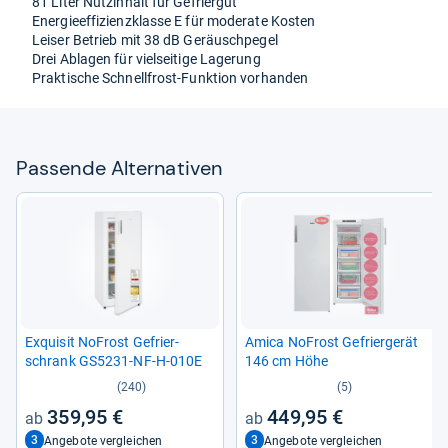
81 Liter Nut­zin­halt für Gefrier­gut
Ener­gie­ef­fi­zi­enz­klasse E für mode­rate Kos­ten
Lei­ser Betrieb mit 38 dB Geräusch­pe­gel
Drei Abla­gen für viel­sei­tige Lage­rung
Prak­ti­sche Schnell­frost-​Funk­tion vor­han­den
Pas­sende Alter­na­ti­ven
Exqui­sit NoFrost Gefrier­
Amica NoFrost Gefrier­ge­rät
schrank GS5231-​NF-​H-​010E
146 cm Höhe
(240)
(5)
359,95 €
449,95 €
3
3
Angebote vergleichen
Angebote vergleichen