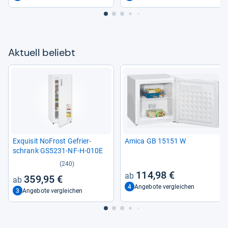
Aktu­ell beliebt
Exqui­sit NoFrost Gefrier­
Amica GB 15151 W
schrank GS5231-​NF-​H-​010E
(240)
114,98 €
359,95 €
4
Angebote vergleichen
3
Angebote vergleichen