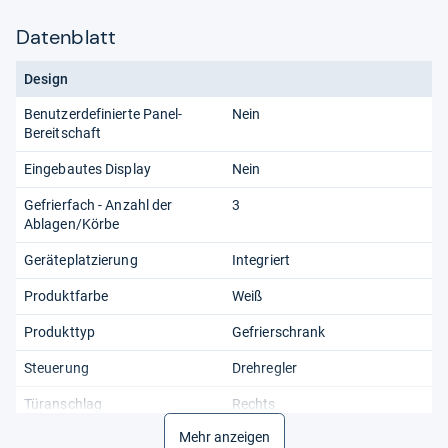
Datenblatt
Design
Benutzerdefinierte Panel-
Nein
Bereitschaft
Eingebautes Display
Nein
Gefrierfach - Anzahl der
3
Ablagen/Körbe
Geräteplatzierung
Integriert
Produktfarbe
Weiß
Produkttyp
Gefrierschrank
Steuerung
Drehregler
Türanschlag
Rechts
Mehr anzeigen
Umrüstbarer Gefrierschrank
Nein