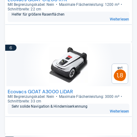
Mit Begren­zungs­ka­bel: Nein
Maxi­male Flä­chen­leis­tung: 1200 m²
Schnitt­breite: 22 cm
Hel­fer für grö­ßere Rasen­flä­chen
Weiterlesen
6
Gut
1,8
Ecovacs GOAT A3000 LiDAR
Mit Begren­zungs­ka­bel: Nein
Maxi­male Flä­chen­leis­tung: 3000 m²
Schnitt­breite: 33 cm
Sehr solide Navi­ga­tion & Hin­der­ni­ser­ken­nung
Weiterlesen