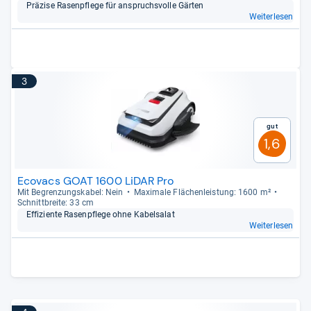
Prä­zise Rasen­pflege für anspruchs­volle Gär­ten
Weiterlesen
3
Gut
1,6
Ecovacs GOAT 1600 LiDAR Pro
Mit Begren­zungs­ka­bel: Nein
Maxi­male Flä­chen­leis­tung: 1600 m²
Schnitt­breite: 33 cm
Effi­zi­ente Rasen­pflege ohne Kabel­sa­lat
Weiterlesen