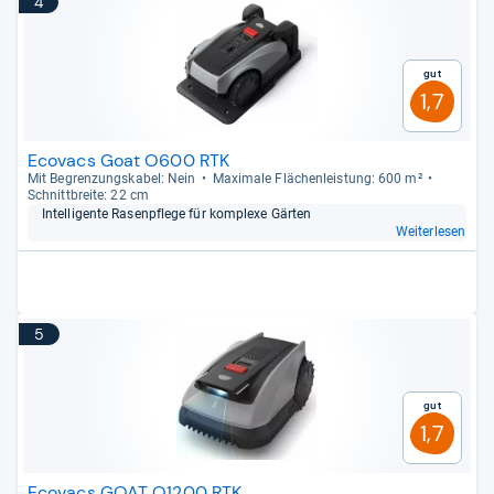
4
Gut
1,7
Ecovacs Goat O600 RTK
Mit Begren­zungs­ka­bel: Nein
Maxi­male Flä­chen­leis­tung: 600 m²
Schnitt­breite: 22 cm
Intel­li­gente Rasen­pflege für kom­plexe Gär­ten
Weiterlesen
5
Gut
1,7
Ecovacs GOAT O1200 RTK