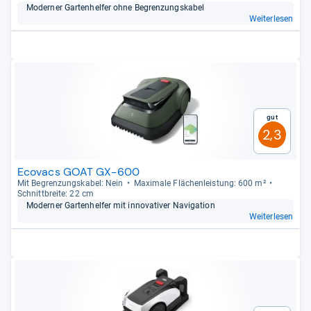
Moder­ner Gar­ten­hel­fer ohne Begren­zungs­ka­bel
Weiterlesen
Gut
2,3
Ecovacs GOAT GX-600
Mit Begren­zungs­ka­bel: Nein
Maxi­male Flä­chen­leis­tung: 600 m²
Schnitt­breite: 22 cm
Moder­ner Gar­ten­hel­fer mit inno­va­ti­ver Navi­ga­tion
Weiterlesen