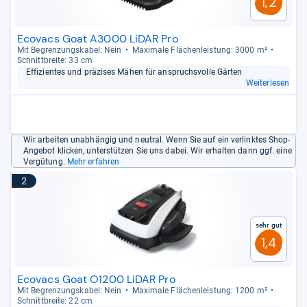
1,2
Ecovacs Goat A3000 LiDAR Pro
Mit Begren­zungs­ka­bel: Nein
Maxi­male Flä­chen­leis­tung: 3000 m²
Schnitt­breite: 33 cm
Effi­zi­en­tes und prä­zi­ses Mähen für anspruchs­volle Gär­ten
Weiterlesen
Wir arbeiten unabhängig und neutral. Wenn Sie auf ein verlinktes Shop-
Angebot klicken, unterstützen Sie uns dabei. Wir erhalten dann ggf. eine
Vergütung.
Mehr erfahren
2
Sehr gut
1,4
Ecovacs Goat O1200 LiDAR Pro
Mit Begren­zungs­ka­bel: Nein
Maxi­male Flä­chen­leis­tung: 1200 m²
Schnitt­breite: 22 cm