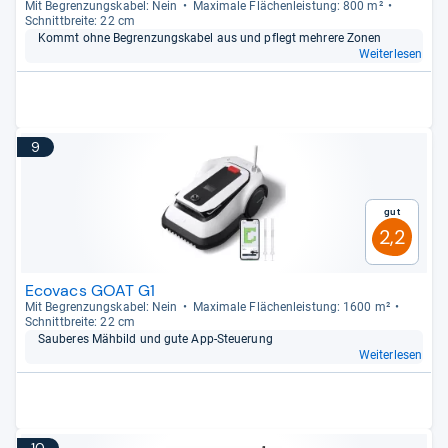
Mit Begren­zungs­ka­bel: Nein
Maxi­male Flä­chen­leis­tung: 800 m²
Schnitt­breite: 22 cm
Kommt ohne Begren­zungs­ka­bel aus und pflegt meh­rere Zonen
Weiterlesen
9
Gut
2,2
Ecovacs GOAT G1
Mit Begren­zungs­ka­bel: Nein
Maxi­male Flä­chen­leis­tung: 1600 m²
Schnitt­breite: 22 cm
Sau­be­res Mäh­bild und gute App-​Steue­rung
Weiterlesen