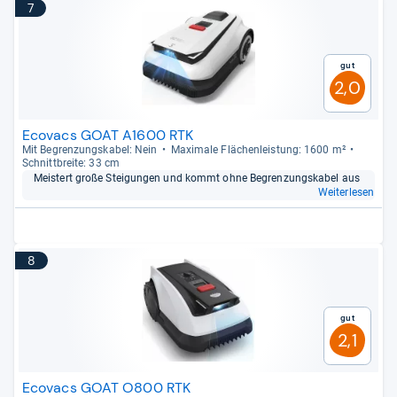
7
Gut
2,0
Ecovacs GOAT A1600 RTK
Mit Begren­zungs­ka­bel: Nein
Maxi­male Flä­chen­leis­tung: 1600 m²
Schnitt­breite: 33 cm
Meis­tert große Stei­gun­gen und kommt ohne Begren­zungs­ka­bel aus
Weiterlesen
8
Gut
2,1
Ecovacs GOAT O800 RTK