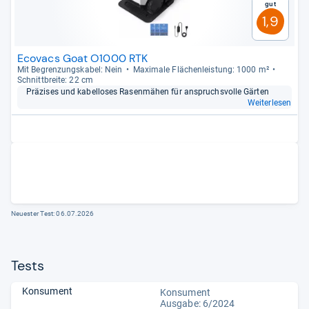
Gut
1,9
Ecovacs Goat O1000 RTK
Mit Begren­zungs­ka­bel: Nein
Maxi­male Flä­chen­leis­tung: 1000 m²
Schnitt­breite: 22 cm
Prä­zi­ses und kabel­lo­ses Rasen­mä­hen für anspruchs­volle Gär­ten
Weiterlesen
Neuester Test:
06.07.2026
Tests
Konsument
Konsument
Ausgabe: 6/2024