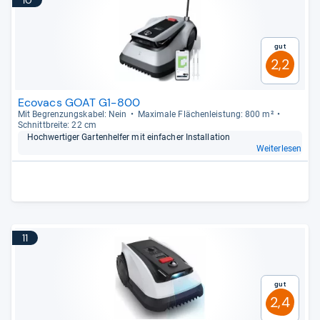
10
Gut
2,2
Ecovacs GOAT G1-800
Mit Begren­zungs­ka­bel: Nein
Maxi­male Flä­chen­leis­tung: 800 m²
Schnitt­breite: 22 cm
Hoch­wer­ti­ger Gar­ten­hel­fer mit ein­fa­cher Instal­la­tion
Weiterlesen
11
Gut
2,4