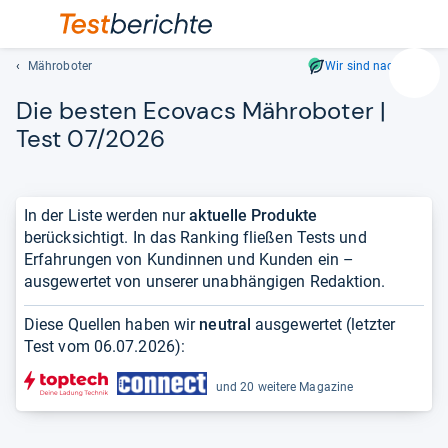
Mähroboter
Wir sind nachhaltig
Suc
Die bes­ten Eco­vacs Mähro­bo­ter |
Geben
Sie
Test 07/2026
mindest
drei
Zeichen
In der Liste werden nur
aktuelle Produkte
ein.
berücksichtigt. In das Ranking fließen Tests und
Vorschl
Erfahrungen von Kundinnen und Kunden ein –
erschei
ausgewertet von unserer unabhängigen Redaktion.
automat
und
Diese Quellen haben wir
neutral
ausgewertet (letzter
lassen
Test vom
06.07.2026
):
sich
mit
und 20 weitere Magazine
den
Pfeiltas
auswähl