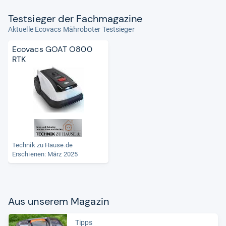
Test­sie­ger der Fach­ma­ga­zine
Aktuelle Ecovacs Mähroboter Testsieger
Ecovacs GOAT O800
RTK
Technik zu Hause.de
Erschienen: März 2025
Aus unse­rem Maga­zin
Tipps