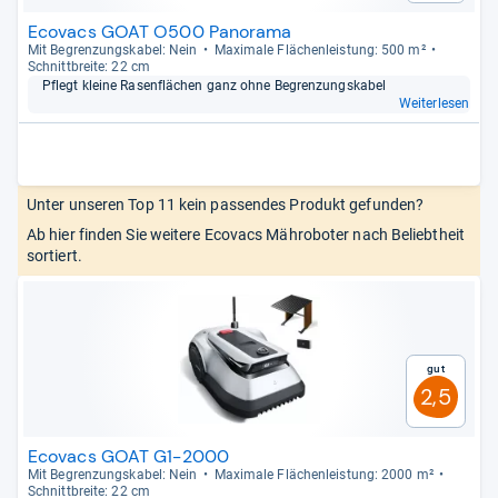
Ecovacs GOAT O500 Panorama
Mit Begren­zungs­ka­bel: Nein
Maxi­male Flä­chen­leis­tung: 500 m²
Schnitt­breite: 22 cm
Pflegt kleine Rasen­flä­chen ganz ohne Begren­zungs­ka­bel
Weiterlesen
Unter unseren Top 11 kein passendes Produkt gefunden?
Ab hier finden Sie weitere Ecovacs Mähroboter nach Beliebtheit
sortiert.
Gut
2,5
Ecovacs GOAT G1-2000
Mit Begren­zungs­ka­bel: Nein
Maxi­male Flä­chen­leis­tung: 2000 m²
Schnitt­breite: 22 cm