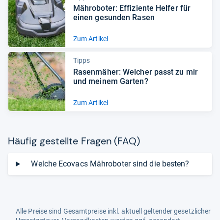
Mähro­bo­ter: Effi­zi­ente Hel­fer für
einen gesun­den Rasen
Zum Artikel
Tipps
Rasen­mä­her: Wel­cher passt zu mir
und mei­nem Gar­ten?
Zum Artikel
Häu­fig gestellte Fra­gen (FAQ)
Welche Ecovacs Mähroboter sind die besten?
Alle Preise sind Gesamtpreise inkl. aktuell geltender gesetzlicher