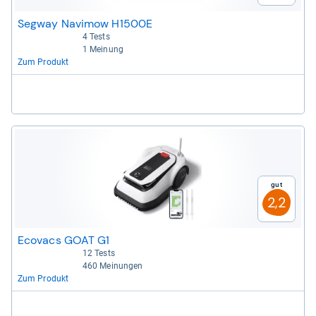
Segway Navimow H1500E
4 Tests
4,6 von 5 Sternen
1 Meinung
5,0 von 5 Sternen
Zum Produkt
Gut
2,2
Ecovacs GOAT G1
12 Tests
4,5 von 5 Sternen
460 Meinungen
3,2 von 5 Sternen
Zum Produkt