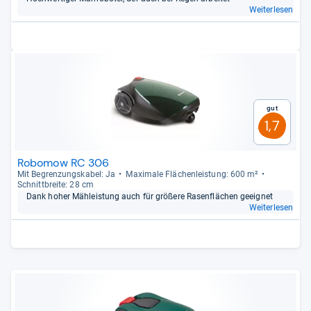
Weiterlesen
Gut
1,7
Robomow RC 306
Mit Begren­zungs­ka­bel: Ja
Maxi­male Flä­chen­leis­tung: 600 m²
Schnitt­breite: 28 cm
Dank hoher Mäh­leis­tung auch für grö­ßere Rasen­flä­chen geeig­net
Weiterlesen