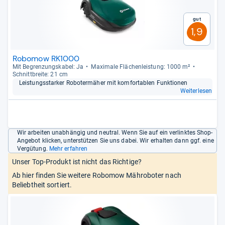
Gut
1,9
Robomow RK1000
Mit Begren­zungs­ka­bel: Ja
Maxi­male Flä­chen­leis­tung: 1000 m²
Schnitt­breite: 21 cm
Leis­tungs­star­ker Robo­ter­mä­her mit kom­for­ta­blen Funk­tio­nen
Weiterlesen
Wir arbeiten unabhängig und neutral. Wenn Sie auf ein verlinktes Shop-
Angebot klicken, unterstützen Sie uns dabei. Wir erhalten dann ggf. eine
Vergütung.
Mehr erfahren
Unser Top-Produkt ist nicht das Richtige?
Ab hier finden Sie weitere Robomow Mähroboter nach
Beliebtheit sortiert.