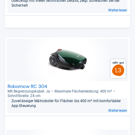
Über­zeugt mit vie­len tech­ni­schen Details, zeigt Schwä­chen bei der
Sicher­heit
Weiterlesen
Sehr gut
1,3
Robomow RC 304
Mit Begren­zungs­ka­bel: Ja
Maxi­male Flä­chen­leis­tung: 400 m²
Schnitt­breite: 28 cm
Zuver­läs­si­ger Mähro­bo­ter für Flä­chen bis 400 m² mit kom­for­ta­bler
App-​Steue­rung
Weiterlesen