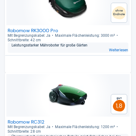
ohne
Endnote
Robomow RK3000 Pro
Mit Begren­zungs­ka­bel: Ja
Maxi­male Flä­chen­leis­tung: 3000 m²
Schnitt­breite: 42 cm
Leis­tungs­star­ker Mähro­bo­ter für große Gär­ten
Weiterlesen
Gut
1,8
Robomow RC312
Mit Begren­zungs­ka­bel: Ja
Maxi­male Flä­chen­leis­tung: 1200 m²
Schnitt­breite: 28 cm