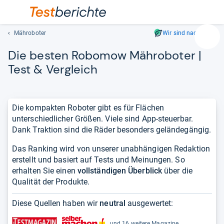
Mähroboter
Wir sind nachhaltig
Suc
Die bes­ten Robo­mow Mähro­bo­ter |
Geben
Sie
Test & Ver­gleich
mindest
drei
Zeichen
Die kompakten Roboter gibt es für Flächen
ein.
unterschiedlicher Größen. Viele sind App-steuerbar.
Vorschl
Dank Traktion sind die Räder besonders geländegängig.
erschei
automat
Das Ranking wird von unserer unabhängigen Redaktion
und
erstellt und basiert auf Tests und Meinungen. So
lassen
erhalten Sie einen
vollständigen Überblick
über die
sich
Qualität der Produkte.
mit
den
Diese Quellen haben wir
neutral
ausgewertet:
Pfeiltas
auswähl
und 16 weitere Magazine