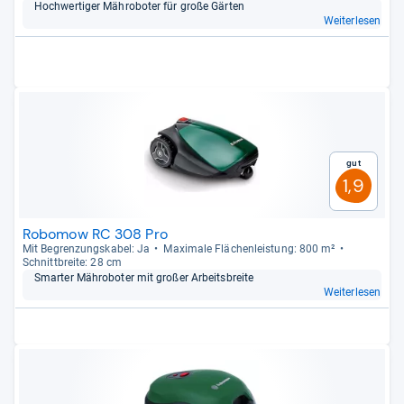
Hoch­wer­ti­ger Mähro­bo­ter für große Gär­ten
Weiterlesen
Gut
1,9
Robomow RC 308 Pro
Mit Begren­zungs­ka­bel: Ja
Maxi­male Flä­chen­leis­tung: 800 m²
Schnitt­breite: 28 cm
Smar­ter Mähro­bo­ter mit großer Arbeits­breite
Weiterlesen