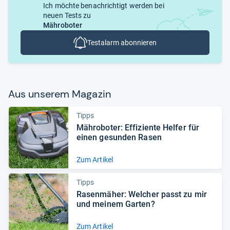
Ich möchte benachrichtigt werden bei
neuen Tests zu
Mähroboter
Testalarm abonnieren
Aus unse­rem Maga­zin
Tipps
Mähro­bo­ter: Effi­zi­ente Hel­fer für
einen gesun­den Rasen
Zum Artikel
Tipps
Rasen­mä­her: Wel­cher passt zu mir
und mei­nem Gar­ten?
Zum Artikel