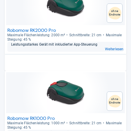
ohne
Endnote
Robomow RK2000 Pro
Maxi­male Flä­chen­leis­tung: 2000 m²
Schnitt­breite: 21 cm
Maxi­male
Stei­gung: 45 %
Leis­tungs­star­kes Gerät mit inklu­dier­ter App-​Steue­rung
Weiterlesen
ohne
Endnote
Robomow RK1000 Pro
Maxi­male Flä­chen­leis­tung: 1000 m²
Schnitt­breite: 21 cm
Maxi­male
Stei­gung: 45 %