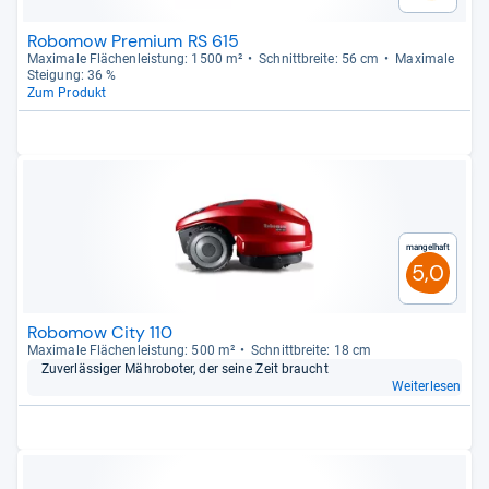
Robomow Premium RS 615
Maxi­male Flä­chen­leis­tung: 1500 m²
Schnitt­breite: 56 cm
Maxi­male
Stei­gung: 36 %
Zum Produkt
Mangelhaft
5,0
Robomow City 110
Maxi­male Flä­chen­leis­tung: 500 m²
Schnitt­breite: 18 cm
Zuver­läs­si­ger Mähro­bo­ter, der seine Zeit braucht
Weiterlesen