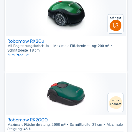
Sehr gut
1,3
Robomow RX20u
Mit Begren­zungs­ka­bel: Ja
Maxi­male Flä­chen­leis­tung: 200 m²
Schnitt­breite: 18 cm
Zum Produkt
ohne
Endnote
Robomow RK2000
Maxi­male Flä­chen­leis­tung: 2000 m²
Schnitt­breite: 21 cm
Maxi­male
Stei­gung: 45 %