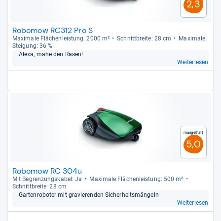
2,3
Robomow RC312 Pro S
Maxi­male Flä­chen­leis­tung: 2000 m²
Schnitt­breite: 28 cm
Maxi­male
Stei­gung: 36 %
Alexa, mähe den Rasen!
Weiterlesen
Mangelhaft
5,0
Robomow RC 304u
Mit Begren­zungs­ka­bel: Ja
Maxi­male Flä­chen­leis­tung: 500 m²
Schnitt­breite: 28 cm
Gar­ten­ro­bo­ter mit gra­vie­ren­den Sicher­heits­män­geln
Weiterlesen