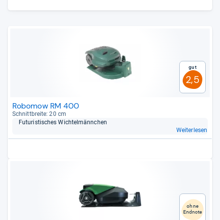
Gut
2,5
Robomow RM 400
Schnitt­breite: 20 cm
Futu­ris­ti­sches Wich­tel­männ­chen
Weiterlesen
ohne
Endnote