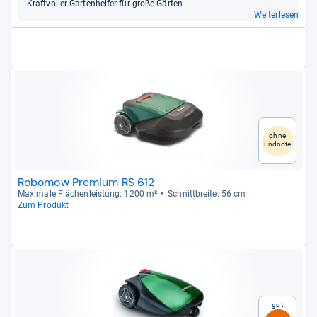
Kraft­vol­ler Gar­ten­hel­fer für große Gär­ten
Weiterlesen
ohne
Endnote
Robomow Premium RS 612
Maxi­male Flä­chen­leis­tung: 1200 m²
Schnitt­breite: 56 cm
Zum Produkt
Gut