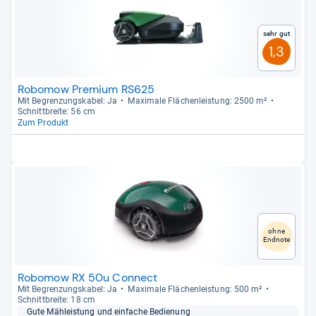
Sehr gut
1,3
Robomow Premium RS625
Mit Begren­zungs­ka­bel: Ja
Maxi­male Flä­chen­leis­tung: 2500 m²
Schnitt­breite: 56 cm
Zum Produkt
ohne
Endnote
Robomow RX 50u Connect
Mit Begren­zungs­ka­bel: Ja
Maxi­male Flä­chen­leis­tung: 500 m²
Schnitt­breite: 18 cm
Gute Mäh­leis­tung und ein­fa­che Bedie­nung