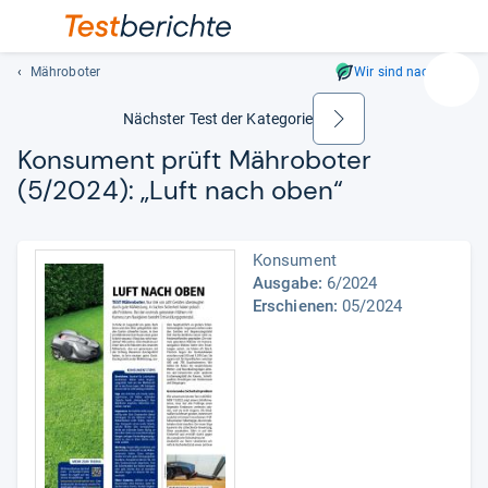
Mähroboter
Wir sind nachhaltig
Suc
Geben
Nächster Test der Kategorie
weiter
Sie
Kon­su­ment prüft Mähro­bo­ter
mindest
(5/2024): „Luft nach oben“
drei
Zeichen
ein.
Konsument
Vorschl
Ausgabe:
6/2024
erschei
Erschienen:
05/2024
automat
und
lassen
sich
mit
den
Pfeiltas
auswähl