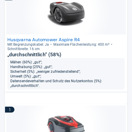
Husqvarna Automower Aspire R4
Mit Begren­zungs­ka­bel: Ja
Maxi­male Flä­chen­leis­tung: 400 m²
Schnitt­breite: 16 cm
„durchschnittlich“ (58%)
Mähen (60%): „gut“;
Handhabung (25%): „gut“;
Sicherheit (5%): „weniger zufriedenstellend“;
Umwelt (5%): „gut“;
Datensendeverhalten und Schutz des Nutzerkontos (5%):
„durchschnittlich“.
1