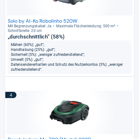
Solo by Al-Ko Robolinho 520W
Mit Begren­zungs­ka­bel: Ja
Maxi­male Flä­chen­leis­tung: 500 m²
Schnitt­breite: 20 cm
„durchschnittlich“ (58%)
Mähen (60%): „gut“;
Handhabung (25%): „gut“;
Sicherheit (5%): „weniger zufriedenstellend“;
Umwelt (5%): „gut“;
Datensendeverhalten und Schutz des Nutzerkontos (5%): „weniger
zufriedenstellend“.
4