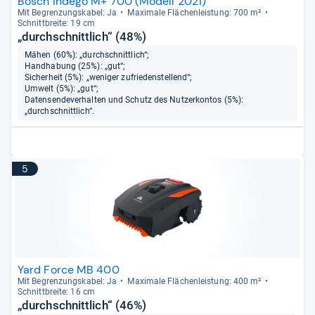
Bosch Indego M+ 700 (Modell 2021)
Mit Begren­zungs­ka­bel: Ja
Maxi­male Flä­chen­leis­tung: 700 m²
Schnitt­breite: 19 cm
„durchschnittlich“ (48%)
Mähen (60%): „durchschnittlich“;
Handhabung (25%): „gut“;
Sicherheit (5%): „weniger zufriedenstellend“;
Umwelt (5%): „gut“;
Datensendeverhalten und Schutz des Nutzerkontos (5%):
„durchschnittlich“.
5
Yard Force MB 400
Mit Begren­zungs­ka­bel: Ja
Maxi­male Flä­chen­leis­tung: 400 m²
Schnitt­breite: 16 cm
„durchschnittlich“ (46%)