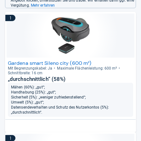
Angebot klicken, unterstützen Sie uns dabei. Wir erhalten dann ggf. eine
Vergütung.
Mehr erfahren
1
Gardena smart Sileno city (600 m²)
Mit Begren­zungs­ka­bel: Ja
Maxi­male Flä­chen­leis­tung: 600 m²
Schnitt­breite: 16 cm
„durchschnittlich“ (58%)
Mähen (60%): „gut“;
Handhabung (25%): „gut“;
Sicherheit (5%): „weniger zufriedenstellend“;
Umwelt (5%): „gut“;
Datensendeverhalten und Schutz des Nutzerkontos (5%):
„durchschnittlich“.
1