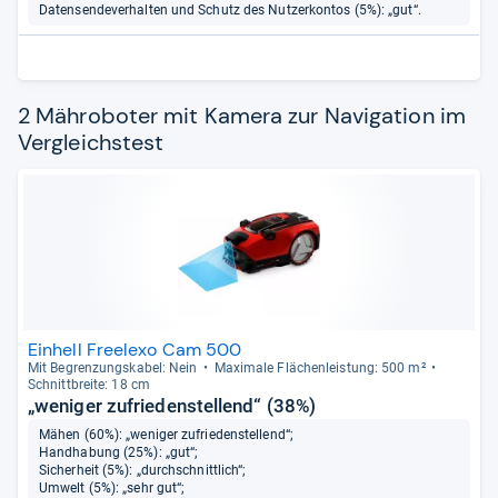
Datensendeverhalten und Schutz des Nutzerkontos (5%): „gut“.
2 Mähroboter mit Kamera zur Navigation im
Vergleichstest
Einhell Freelexo Cam 500
Mit Begren­zungs­ka­bel: Nein
Maxi­male Flä­chen­leis­tung: 500 m²
Schnitt­breite: 18 cm
„weniger zufriedenstellend“ (38%)
Mähen (60%): „weniger zufriedenstellend“;
Handhabung (25%): „gut“;
Sicherheit (5%): „durchschnittlich“;
Umwelt (5%): „sehr gut“;