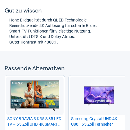
Gut zu wis­sen
Hohe Bild­qua­li­tät durch QLED-​Tech­no­lo­gie.
Beein­dru­ckende 4K Auf­lö­sung für scharfe Bil­der.
Smart-​TV-​Funk­tio­nen für viel­sei­tige Nut­zung.
Unter­stützt DTS:X und Dolby Atmos.
Guter Kon­trast mit 4000:1.
Pas­sende Alter­na­ti­ven
SONY BRA­VIA 3 K55 S 35 LED
Sam­sung Cry­stal UHD 4K
TV – 55 Zoll UHD 4K SMART
U80F 55 Zoll Fern­se­her
TV