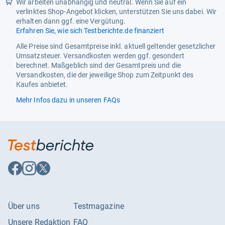
Wir arbeiten unabhängig und neutral. Wenn Sie auf ein
Ausgangsleistung
20 W
verlinktes Shop-Angebot klicken, unterstützen Sie uns dabei. Wir
erhalten dann ggf. eine Vergütung.
Subwoofer
Nein
Erfahren Sie, wie sich Testberichte.de finanziert
Empfang
Alle Preise sind Gesamtpreise inkl. aktuell geltender gesetzlicher
Umsatzsteuer. Versandkosten werden ggf. gesondert
DVB-C
Ja
berechnet. Maßgeblich sind der Gesamtpreis und die
Versandkosten, die der jeweilige Shop zum Zeitpunkt des
DVB-S2
Ja
Kaufes anbietet.
DVB-T2-HD
Ja
Mehr Infos dazu in unseren FAQs
Twin-Tuner
Nein
Smart-TV-Funktionen
AirPlay 2
Ja
Auf
Auf
Auf
Bildschirmspiegelung
Ja
Facebook
Instagram
X
folgen
folgen
folgen
HbbTV
Ja
Media-Streaming
Ja
Über uns
Testmagazine
SAT>IP Client
Nein
Unsere Redaktion
FAQ