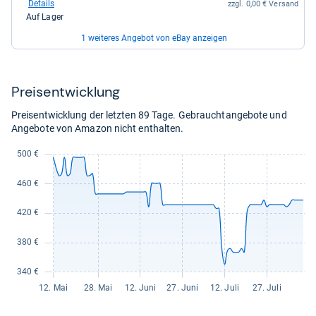
bei
Details
zzgl. 0,00 € Versand
eBay
Auf Lager
für
499,99
1 weiteres Angebot von eBay anzeigen
kaufen.
zum
517,00 €
Shop:
bei
Details
zzgl. 0,00 € Versand
Preis­ent­wick­lung
eBay
Auf Lager
für
Preisentwicklung der letzten 89 Tage. Gebrauchtangebote und
517,00
Angebote von Amazon nicht enthalten.
kaufen.