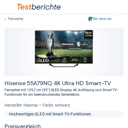
Fernseher
Wir sind nachhaltig
Suc
Geben
Sie
mindest
drei
Zeichen
ein.
Vorschl
erschei
automat
Hisense 55A79NQ 4K Ultra HD Smart-​TV
und
Fernseher mit 139,7 cm (55") QLED Display, 4K Auflösung und Smart-TV-
lassen
Funktionen für ein beeindruckendes Seherlebnis.
sich
Her­stel­ler: Hisense
Farbe: schwarz
mit
den
Hochwertiges QLED mit Smart-TV-Funktionen.
Pfeiltas
auswähl
Preis­ver­gleich