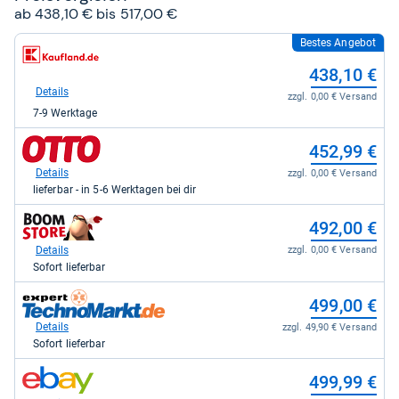
ab 438,10 € bis 517,00 €
Bestes Angebot
zum
Shop:
438,10 €
bei
Kaufland
Details
zzgl. 0,00 € Versand
für
7-9 Werktage
438,10
kaufen.
zum
452,99 €
Shop:
bei
Details
zzgl. 0,00 € Versand
Otto.de
lieferbar - in 5-6 Werktagen bei dir
für
452,99
zum
492,00 €
kaufen.
Shop:
bei
Details
zzgl. 0,00 € Versand
Boomstore.de
Sofort lieferbar
für
492,00
zum
499,00 €
kaufen.
Shop:
bei
Details
zzgl. 49,90 € Versand
expert
Sofort lieferbar
TechnoMarkt
für
zum
499,99 €
499,00
Shop:
kaufen.