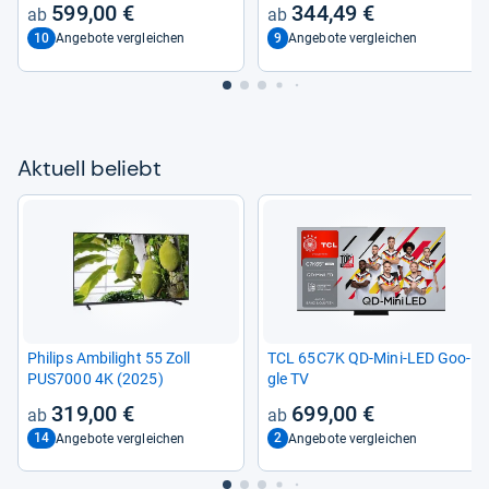
599,00 €
344,49 €
10
9
Angebote vergleichen
Angebote vergleichen
Aktu­ell beliebt
Phi­lips Ambi­light 55 Zoll
TCL 65C7K QD-​Mini-​LED Goo­
PUS7000 4K (2025)
gle TV
319,00 €
699,00 €
14
2
Angebote vergleichen
Angebote vergleichen